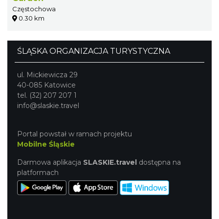
Częstochowa
0.30 km
ŚLĄSKA ORGANIZACJA TURYSTYCZNA
ul. Mickiewicza 29
40-085 Katowice
tel. (32) 207 207 1
info@slaskie.travel
Portal powstał w ramach projektu
Mobilne Śląskie
Darmowa aplikacja
SLASKIE.travel
dostępna na
platformach