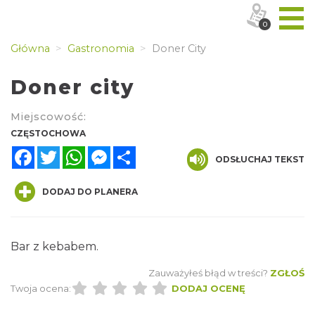
0
Główna
Gastronomia
Doner City
Doner city
Miejscowość:
CZĘSTOCHOWA
Facebook
Twitter
WhatsApp
Messenger
Share
ODSŁUCHAJ TEKST
DODAJ DO PLANERA
Bar z kebabem.
Zauważyłeś błąd w treści?
ZGŁOŚ
Twoja ocena:
DODAJ OCENĘ