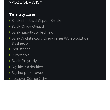
NASZE SERWISY
Tematyczne
Szlak i Festiwal Śląskie Smaki
Szlak Orlich Gniazd
Szlak Zabytków Techniki
Szlak Architektury Drewnianej Województwa
Śląskiego
Industriada
Juromania
Szlak Przyrody
Śląskie z dzieckiem
Śląskie po zdrowie
Festiwal Górnej Odry
Festiwal DziewięćSił
Kajakiem przez Śląskie
Narty w Śląskim
Rowerem przez Śląskie
Silesia Convention