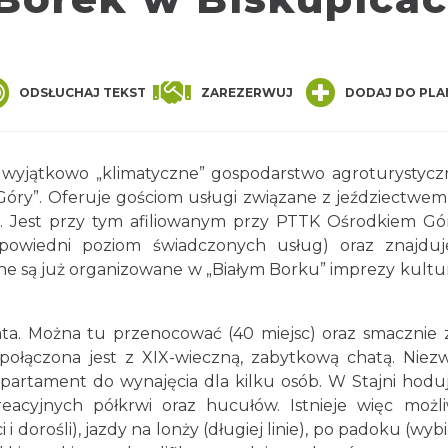
ger
are
ODSŁUCHAJ TEKST
ZAREZERWUJ
DODAJ DO PLA
o wyjątkowo „klimatyczne” gospodarstwo agroturystycz
óry”. Oferuje gościom usługi związane z jeździectwem
. Jest przy tym afiliowanym przy PTTK Ośrodkiem Gór
powiedni poziom świadczonych usług) oraz znajduj
ne są już organizowane w „Białym Borku” imprezy kultu
ta. Można tu przenocować (40 miejsc) oraz smacznie z
połączona jest z XIX-wieczną, zabytkową chatą. Niez
artament do wynajęcia dla kilku osób. W Stajni hoduj
reacyjnych półkrwi oraz hucułów. Istnieje więc możl
 i dorośli), jazdy na lonży (długiej linie), po padoku (wy