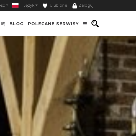
ość
Język
Ulubione
Zaloguj
IĘ
BLOG
POLECANE SERWISY