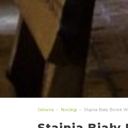
Główna
Noclegi
Stajnia Biały Borek 
Stajnia Biały