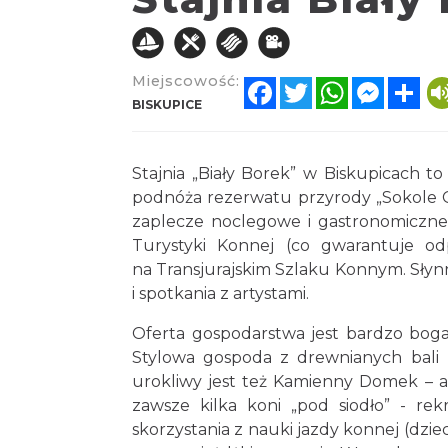
Miejscowość:
Facebook
Twitter
WhatsApp
Messen
Sh
BISKUPICE
Stajnia „Biały Borek” w Biskupicach t
podnóża rezerwatu przyrody „Sokole G
zaplecze noclegowe i gastronomiczne
Turystyki Konnej (co gwarantuje od
na Transjurajskim Szlaku Konnym. Słyn
i spotkania z artystami.
Oferta gospodarstwa jest bardzo boga
Stylowa gospoda z drewnianych bali 
urokliwy jest też Kamienny Domek – ap
zawsze kilka koni „pod siodło” - rek
skorzystania z nauki jazdy konnej (dzieci