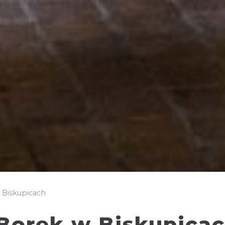
W Biskupicach
 Borek w Biskupica