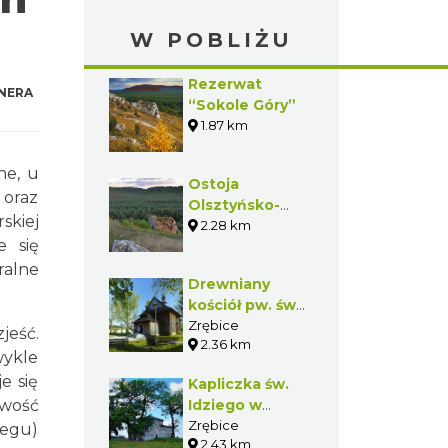
W POBLIŻU
Rezerwat
NERA
“Sokole Góry”
1.87 km
ne, u
Ostoja
 oraz
Olsztyńsko-
skiej
Mirowska
2.28 km
e się
ralne
Drewniany
kościół pw. św.
Idziego w
Zrębice
jeść.
2.36 km
Zrębicach
wykle
e się
Kapliczka św.
iwość
Idziego w
Zrębicach
Zrębice
biegu)
2.43 km