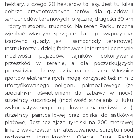
hektary, z czego 20 hektarów to lasy. Jest tu kilka
dobrze przygotowanych torów dla quadów i
samochodów terenowych, o łącznej długości 30 km
i różnym stopniu trudności. Na teren Parku można
wjechać własnym sprzętem lub go wypożyczyć
(zarówno quady, jak i samochody terenowe).
Instruktorzy udzielą fachowych informacji odnośnie
możliwości pojazdów, tajników pokonywania
przeszkód w terenie, a dla początkujących
przewidziano kursy jazdy na quadach. Miłośnicy
sportów ekstremalnych mogą korzystać też m.in. z
ufortyfikowanego poligonu paintballowego (ze
specjalnym oświetleniem do zabawy w nocy),
strzelnicy łuczniczej (możliwość strzelania z łuku
wykorzystywanego do polowania na niedźwiedzie),
strzelnicy paintballowej oraz boiska do siatkówki
plażowej. Jest też zjazd tyrolski na 200-metrowej
linie, z wykorzystaniem atestowanego sprzętu i pod
nadzorem instruktorów. Oferta Jura Parku