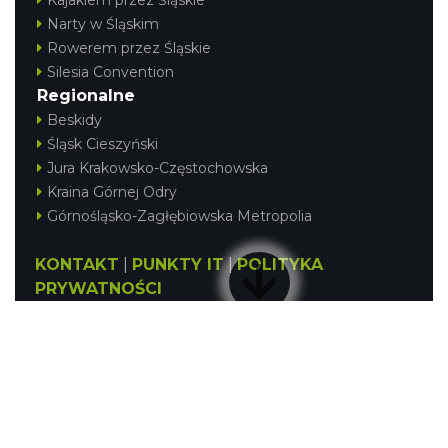
Kajakiem przez Śląskie
Narty w Śląskim
Rowerem przez Śląskie
Silesia Convention
Regionalne
Beskidy
Śląsk Cieszyński
Jura Krakowsko-Częstochowska
Kraina Górnej Odry
Górnośląsko-Zagłębiowska Metropolia
KONTAKT
|
PUNKTY IT
|
POLITYKA
PRYWATNOŚCI