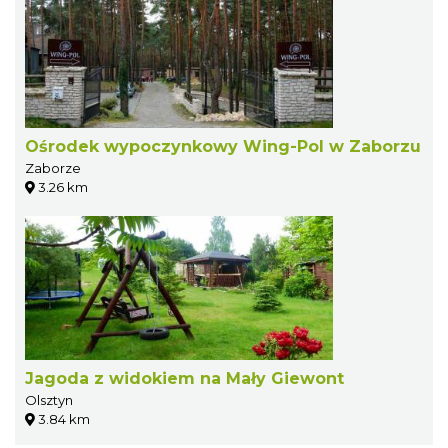
Ośrodek wypoczynkowy Wing-Pol w Zaborzu
Zaborze
3.26 km
Jagoda z widokiem na Mały Giewont
Olsztyn
3.84 km