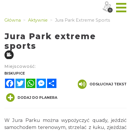
0
Główna
Aktywnie
Jura Park Extreme Sports
Jura Park extreme
sports
Miejscowość:
BISKUPICE
Facebook
Twitter
WhatsApp
Messenger
Share
ODSŁUCHAJ TEKST
DODAJ DO PLANERA
W Jura Parku można wypożyczyć quady, jeździć
samochodem terenowym, strzelać z łuku, zjeżdżać