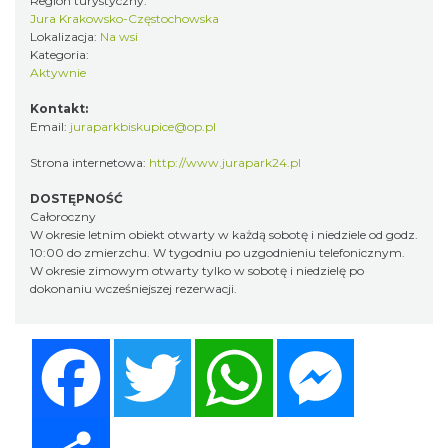
Region turystyczny:
Jura Krakowsko-Częstochowska
Lokalizacja:
Na wsi
Kategoria:
Aktywnie
Kontakt:
Email:
juraparkbiskupice@op.pl
Strona internetowa:
http://www.jurapark24.pl
DOSTĘPNOŚĆ
Całoroczny
W okresie letnim obiekt otwarty w każdą sobotę i niedziele od godz.
10:00 do zmierzchu. W tygodniu po uzgodnieniu telefonicznym.
W okresie zimowym otwarty tylko w sobotę i niedzielę po
dokonaniu wcześniejszej rezerwacji.
Facebook
Twitter
WhatsApp
Messenger
Share