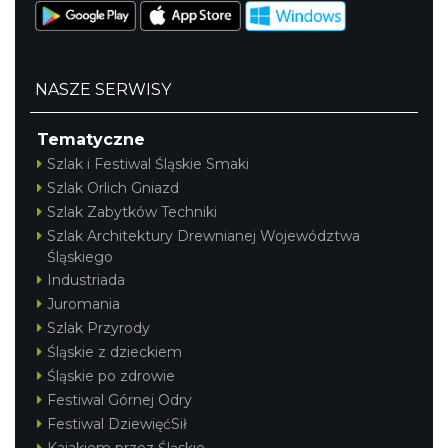
NASZE SERWISY
Tematyczne
Szlak i Festiwal Śląskie Smaki
Szlak Orlich Gniazd
Szlak Zabytków Techniki
Szlak Architektury Drewnianej Województwa
Śląskiego
Industriada
Juromania
Szlak Przyrody
Śląskie z dzieckiem
Śląskie po zdrowie
Festiwal Górnej Odry
Festiwal DziewięćSił