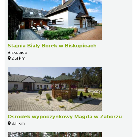
Stajnia Biały Borek w Biskupicach
Biskupice
2.51 km
Ośrodek wypoczynkowy Magda w Zaborzu
3.11 km