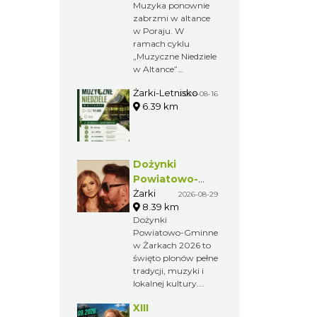
Muzyka ponownie
Letnisku
zabrzmi w altance
w Poraju. W
ramach cyklu
„Muzyczne Niedziele
w Altance”
zaplanowano cztery
Żarki-Letnisko
wakacyjne koncerty.
2026-08-16
6.39 km
Od 26 lipca do 16
sierpnia na scenie
pojawią się kolejno:
Malwy, Jarzębina,
Kalina oraz Szalona
Dożynki
Piątka Plu
Powiatowo-
Gminne w
Żarki
2026-08-29
8.39 km
Żarkach 2026
Dożynki
Powiatowo-Gminne
w Żarkach 2026 to
święto plonów pełne
tradycji, muzyki i
lokalnej kultury.
Obrzędy
XIII
dożynkowe, wieńce,