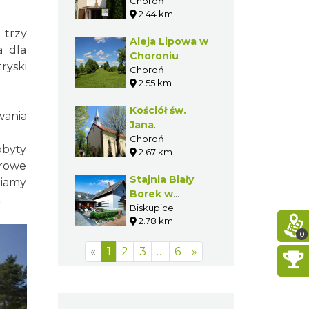
Choroniu
Choroń
2.44 km
 trzy
Aleja Lipowa w
a dla
Choroniu
ryski
Choroń
2.55 km
Kościół św.
wania
Jana
Chrzciciela w
Choroń
obyty
2.67 km
Choroniu
trowe
Stajnia Biały
niamy
Borek w
.
Biskupicach
Biskupice
2.78 km
0
«
1
2
3
…
6
»