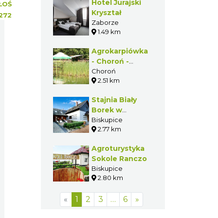
Hotel Jurajski
ŁOŚ
Kryształ
272
Zaborze
1.49 km
Agrokarpiówka
- Choroń -
Gmina Poraj
Choroń
2.51 km
Stajnia Biały
Borek w
Biskupicach
Biskupice
2.77 km
Agroturystyka
Sokole Ranczo
Biskupice
2.80 km
«
1
2
3
…
6
»