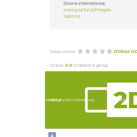
Strona internetowa:
www.jura.tur.pl/magda-
zaborze
Twoja ocena:
DODAJ O
Ocena:
0.0
(Oddano 0 głosy)
Atrakcje
Widok pełnoekranowy:
Noclegi
+