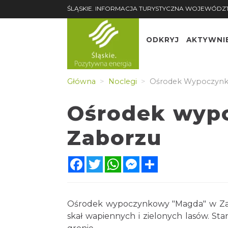
ŚLĄSKIE. INFORMACJA TURYSTYCZNA WOJEWÓDZ
ODKRYJ
AKTYWNI
Główna
Noclegi
Ośrodek Wypoczynk
Ośrodek wyp
Zaborzu
Facebook
Twitter
WhatsApp
Messenger
Share
Ośrodek wypoczynkowy "Magda" w Zabor
skał wapiennych i zielonych lasów. St