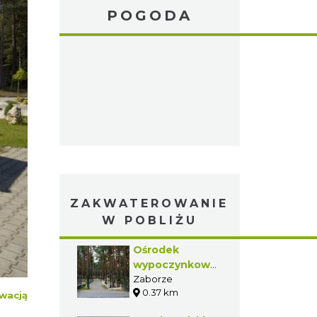
POGODA
ZAKWATEROWANIE
W POBLIŻU
Ośrodek
wypoczynkowy
Wing-Pol w
Zaborze
0.37 km
Zaborzu
wacją