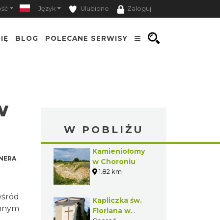
ość
Język
Ulubione
Zaloguj
IĘ
BLOG
POLECANE SERWISY
w
W POBLIŻU
Kamieniołomy
NERA
w Choroniu
1.82 km
wśród
Kapliczka św.
innym
Floriana w