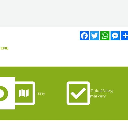
Facebook
Twitter
WhatsA
Mes
CENĘ
Pokaż/Ukryj
Trasy
markery