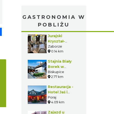
GASTRONOMIA W
POBLIŻU
pp
senger
Share
Jurajski
Kryształ-
Restauracja w
Zaborze
0.14 km
Zaborzu
Stajnia Biały
Borek w
Biskupicach
Biskupice
2.77 km
Restauracja -
Hotel Jaś i
Małgosia - Poraj
Poraj
4.09 km
- Gmina Poraj
Zajazd u