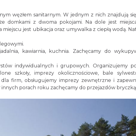
ym węzłem sanitarnym. W jednym z nich znajdują się
że domkami z dwoma pokojami. Na dole jest miejsc
a miejscu jest ubikacja oraz umywalka z ciepłą wodą. Nat
legowymi.
adalnia, kawiarnia, kuchnia. Zachęcamy do wykupy
rystów indywidualnych i grupowych. Organizujemy p
ielone szkoły, imprezy okolicznościowe, bale sylwes
je dla firm, obsługujemy imprezy zewnętrzne i zapew
a w innych porach roku zachęcamy do przejazdów bryczką