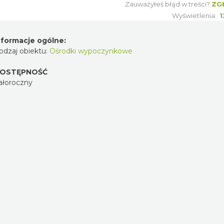
Zauważyłeś błąd w treści?
ZG
Wyświetlenia:
1
nformacje ogólne:
odzaj obiektu:
Ośrodki wypoczynkowe
OSTĘPNOŚĆ
ałoroczny