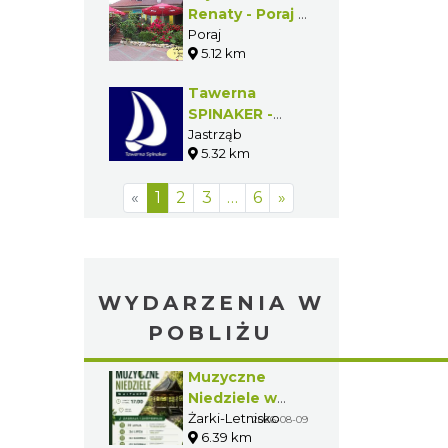
Renaty - Poraj -
Gmina Poraj
Poraj
5.12 km
Tawerna
SPINAKER -
Jastrząb -
Jastrząb
5.32 km
Gmina Poraj
«
1
2
3
…
6
»
WYDARZENIA W
POBLIŻU
Muzyczne
Niedziele w
Altance w
Żarki-Letnisko
2026-08-09
6.39 km
Żarkach -