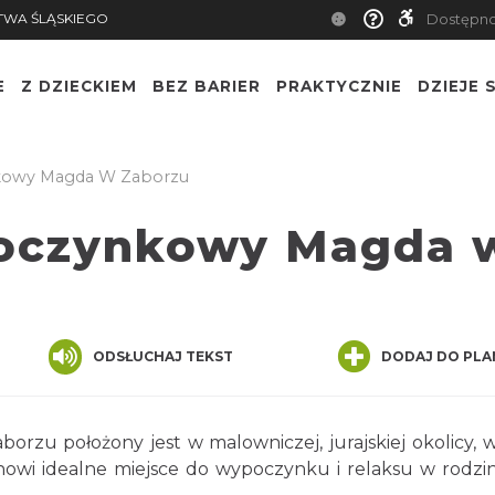
TWA ŚLĄSKIEGO
Dostępn
E
Z DZIECKIEM
BEZ BARIER
PRAKTYCZNIE
DZIEJE S
owy Magda W Zaborzu
oczynkowy Magda 
ODSŁUCHAJ TEKST
DODAJ DO PLA
zu położony jest w malowniczej, jurajskiej okolicy, 
anowi idealne miejsce do wypoczynku i relaksu w rodz