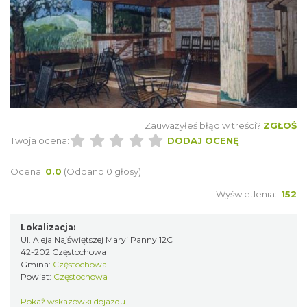
Zauważyłeś błąd w treści?
ZGŁOŚ
Twoja ocena:
DODAJ OCENĘ
Ocena:
0.0
(Oddano 0 głosy)
Wyświetlenia:
152
Lokalizacja:
Ul. Aleja Najświętszej Maryi Panny 12C
42-202 Częstochowa
Gmina:
Częstochowa
Powiat:
Częstochowa
Pokaż wskazówki dojazdu