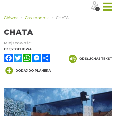
0
Główna
Gastronomia
CHATA
CHATA
Miejscowość:
CZĘSTOCHOWA
Facebook
Twitter
WhatsApp
Messenger
Share
ODSŁUCHAJ TEKST
DODAJ DO PLANERA