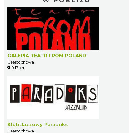
W POBLIŻU
GALERIA TEATR FROM POLAND
Częstochowa
0.13 km
Klub Jazzowy Paradoks
Częstochowa