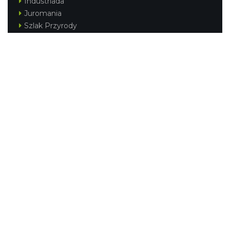
Industriada
Juromania
Szlak Przyrody
Śląskie z dzieckiem
Śląskie po zdrowie
Festiwal Górnej Odry
Festiwal DziewięćSił
Kajakiem przez Śląskie
Narty w Śląskim
Rowerem przez Śląskie
Silesia Convention
Regionalne
Beskidy
Śląsk Cieszyński
Jura Krakowsko-Częstochowska
Kraina Górnej Odry
Górnośląsko-Zagłębiowska Metropolia
KONTAKT
|
PUNKTY IT
|
POLITYKA