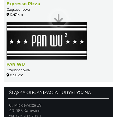
Expresso Pizza
Częstochowa
0.47 km
PAN WU
Częstochowa
0.56 km
ŚLĄSKA ORGANIZACJA TURYSTYCZNA
ul. Mickiewicza 29
40-085 Katowice
tel. (32) 207 207 1