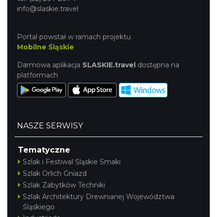
info@slaskie.travel
Portal powstał w ramach projektu
Mobilne Śląskie
Darmowa aplikacja
SLASKIE.travel
dostępna na
platformach
NASZE SERWISY
Tematyczne
Szlak i Festiwal Śląskie Smaki
Szlak Orlich Gniazd
Szlak Zabytków Techniki
Szlak Architektury Drewnianej Województwa
Śląskiego