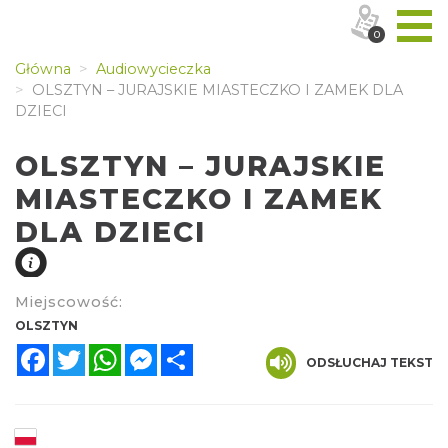
0
Główna
Audiowycieczka
OLSZTYN – JURAJSKIE MIASTECZKO I ZAMEK DLA
DZIECI
OLSZTYN – JURAJSKIE
MIASTECZKO I ZAMEK
DLA DZIECI
Miejscowość:
OLSZTYN
Facebook
Twitter
WhatsApp
Messenger
Share
ODSŁUCHAJ TEKST