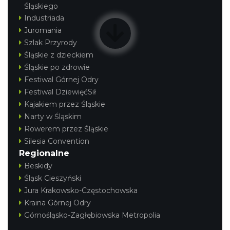
Śląskiego
Industriada
Juromania
Szlak Przyrody
Śląskie z dzieckiem
Śląskie po zdrowie
Festiwal Górnej Odry
Festiwal DziewięćSił
Kajakiem przez Śląskie
Narty w Śląskim
Rowerem przez Śląskie
Silesia Convention
Regionalne
Beskidy
Śląsk Cieszyński
Jura Krakowsko-Częstochowska
Kraina Górnej Odry
Górnośląsko-Zagłębiowska Metropolia