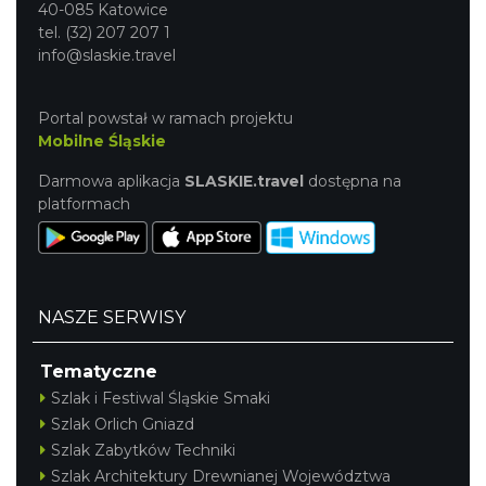
40-085 Katowice
tel. (32) 207 207 1
info@slaskie.travel
Portal powstał w ramach projektu
Mobilne Śląskie
Darmowa aplikacja
SLASKIE.travel
dostępna na
platformach
NASZE SERWISY
Tematyczne
Szlak i Festiwal Śląskie Smaki
Szlak Orlich Gniazd
Szlak Zabytków Techniki
Szlak Architektury Drewnianej Województwa