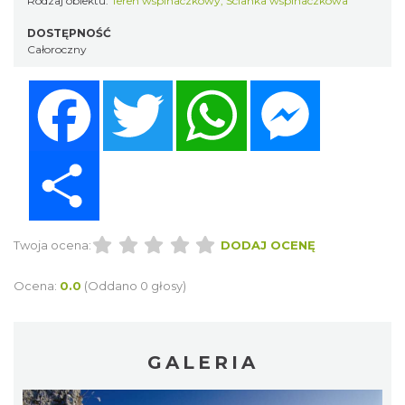
Rodzaj obiektu:
Teren wspinaczkowy
,
Ścianka wspinaczkowa
DOSTĘPNOŚĆ
Całoroczny
Facebook
Twitter
WhatsApp
Messenger
Share
Twoja ocena:
DODAJ OCENĘ
Ocena:
0.0
(Oddano 0 głosy)
GALERIA