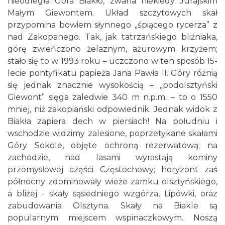
nieodległa Góra Biakło, zwana niekiedy Jurajskim
Małym Giewontem. Układ szczytowych skał
przypomina bowiem słynnego „śpiącego rycerza” z
nad Zakopanego. Tak, jak tatrzańskiego bliźniaka,
górę zwieńczono żelaznym, ażurowym krzyżem;
stało się to w 1993 roku – uczczono w ten sposób 15-
lecie pontyfikatu papieża Jana Pawła II. Góry różnią
się jednak znacznie wysokością – „podolsztyński
Giewont” sięga zaledwie 340 m n.p.m. – to o 1550
mniej, niż zakopiański odpowiednik. Jednak widok z
Biakła zapiera dech w piersiach! Na południu i
wschodzie widzimy zalesione, poprzetykane skałami
Góry Sokole, objęte ochroną rezerwatową; na
zachodzie, nad lasami wyrastają kominy
przemysłowej części Częstochowy; horyzont zaś
północny zdominowały wieże zamku olsztyńskiego,
a bliżej - skały sąsiedniego wzgórza, Lipówki, oraz
zabudowania Olsztyna. Skały na Biakle są
popularnym miejscem wspinaczkowym. Noszą