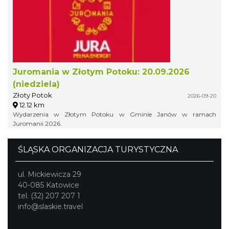
Juromania w Złotym Potoku: 20.09.2026
(niedziela)
Złoty Potok
2026-09-20
12.12 km
Wydarzenia w Złotym Potoku w Gminie Janów w ramach
Juromanii 2026.
ŚLĄSKA ORGANIZACJA TURYSTYCZNA
ul. Mickiewicza 29
40-085 Katowice
tel. (32) 207 207 1
info@slaskie.travel