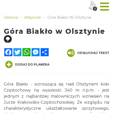
0
Główna
Aktywnie
Góra Biakło W Olsztynie
Góra Biakło w Olsztynie
Facebook
Twitter
WhatsApp
Messenger
Share
ODSŁUCHAJ TEKST
DODAJ DO PLANERA
Góra Biakło - wznosząca się nad Olsztynem koło
Częstochowy na wysokość 340 m n.p.m. - jest
jednym z najbardziej malowniczych wzniesień na
Jurze Krakowsko-Częstochowskiej. Ze względu na
charakterystyczne ukształtowanie szczytowego,