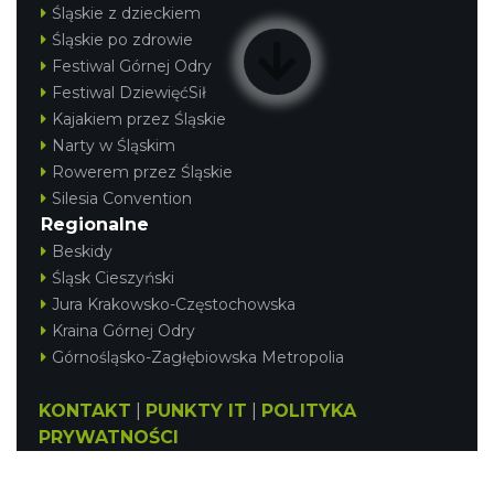
Śląskie z dzieckiem
Śląskie po zdrowie
Festiwal Górnej Odry
Festiwal DziewięćSił
Kajakiem przez Śląskie
Narty w Śląskim
Rowerem przez Śląskie
Silesia Convention
Regionalne
Beskidy
Śląsk Cieszyński
Jura Krakowsko-Częstochowska
Kraina Górnej Odry
Górnośląsko-Zagłębiowska Metropolia
KONTAKT
|
PUNKTY IT
|
POLITYKA
PRYWATNOŚCI