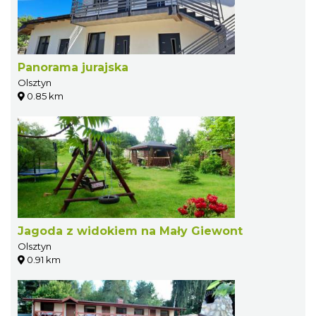
Panorama jurajska
Olsztyn
0.85 km
Jagoda z widokiem na Mały Giewont
Olsztyn
0.91 km