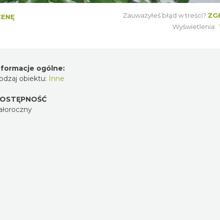
Zauważyłeś błąd w treści?
ZG
CENĘ
Wyświetlenia:
nformacje ogólne:
odzaj obiektu:
Inne
OSTĘPNOŚĆ
ałoroczny