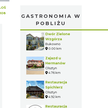
ŁOŚ
108
GASTRONOMIA W
POBLIŻU
Dwór Zielone
Wzgórza
Bukowno
0.00 km
Zajazd u
Hermanów
Olsztyn
4.76 km
Restauracja
Spichlerz
Olsztyn
4.92 km
Restauracja