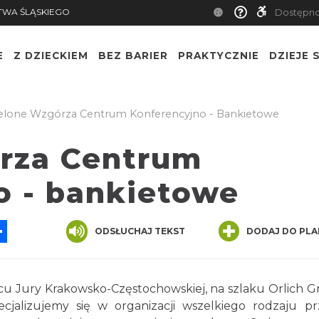
TWA ŚLĄSKIEGO
Dostępn
E
Z DZIECKIEM
BEZ BARIER
PRAKTYCZNIE
DZIEJE S
elone Wzgórza Centrum Konferencyjno - Bankietowe
rza Centrum
o - bankietowe
App
ssenger
Share
ODSŁUCHAJ TEKST
DODAJ DO PLA
rcu Jury Krakowsko-Częstochowskiej, na szlaku Orlich G
jalizujemy się w organizacji wszelkiego rodzaju pr