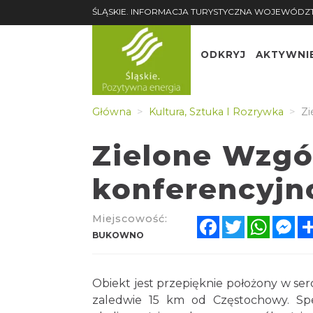
ŚLĄSKIE. INFORMACJA TURYSTYCZNA WOJEWÓDZ
ODKRYJ
AKTYWNI
Główna
Kultura, Sztuka I Rozrywka
Zi
Zielone Wzgó
konferencyjn
Miejscowość:
Facebook
Twitter
Whats
Me
BUKOWNO
Obiekt jest przepięknie położony w se
zaledwie 15 km od Częstochowy. Spec