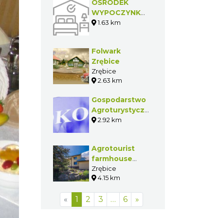
OŚRODEK
WYPOCZYNKOWY
"CARITAS"
1.63 km
Folwark
Zrębice
Zrębice
2.63 km
Gospodarstwo
Agroturystyczne
- Kisiel Alina
2.92 km
Agrotourist
farmhouse
"Pod
Zrębice
4.15 km
Amonitem"
("Under
«
1
2
3
…
6
»
Ammonite")