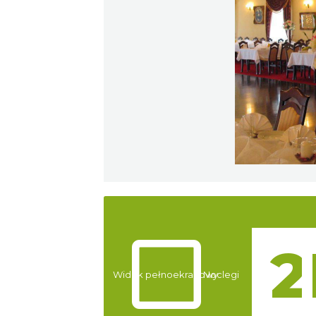
Atrakcje
Widok pełnoekranowy:
Noclegi