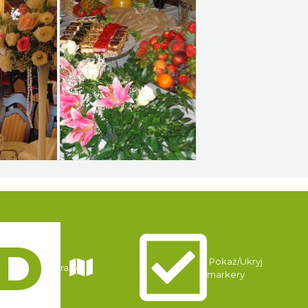
Pokaż/Ukryj
Trasy
markery