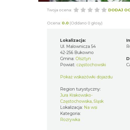
Twoja ocena:
DODAJ O
Ocena:
0.0
(Oddano 0 głosy)
Lokalizacja:
I
Ul. Malownicza 54
R
42-256 Bukowno
Gmina:
Olsztyn
D
Powiat:
częstochowski
C
Pokaż wskazówki dojazdu
Region turystyczny:
Jura Krakowsko-
Częstochowska, Śląsk
Lokalizacja:
Na wsi
Kategoria:
Rozrywka