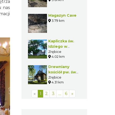
ętrza
u nas
macji
Magazyn Cave
3.79 km
Kapliczka św.
Idziego w
Zrębicach
Zrębice
4.02 km
Drewniany
kościół pw. św.
Idziego w
Zrębice
4.31 km
Zrębicach
«
1
2
3
…
6
»