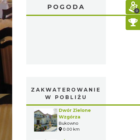
POGODA
0
ZAKWATEROWANIE
W POBLIŻU
Dwór Zielone
Wzgórza
Bukowno
0.00 km