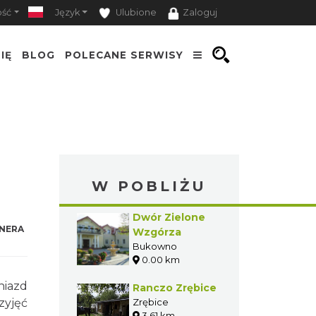
ość
Język
Ulubione
Zaloguj
IĘ
BLOG
POLECANE SERWISY
W POBLIŻU
Dwór Zielone
NERA
Wzgórza
Bukowno
0.00 km
niazd
Ranczo Zrębice
zyjęć
Zrębice
3.61 km