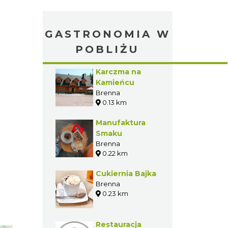
GASTRONOMIA W
POBLIŻU
Karczma na
Kamieńcu
Brenna
0.13 km
Manufaktura
Smaku
Brenna
0.22 km
Cukiernia Bajka
Brenna
0.23 km
Restauracja