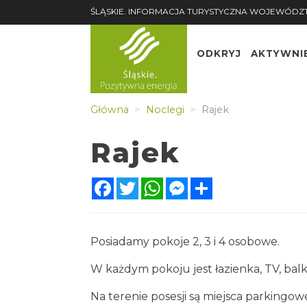
ŚLĄSKIE. INFORMACJA TURYSTYCZNA WOJEWÓDZ
ODKRYJ
AKTYWNI
Główna
Noclegi
Rajek
Rajek
Facebook
Twitter
WhatsApp
Messenger
Share
Posiadamy pokoje 2, 3 i 4 osobowe.
W każdym pokoju jest łazienka, TV, ba
Na terenie posesji są miejsca parkingow