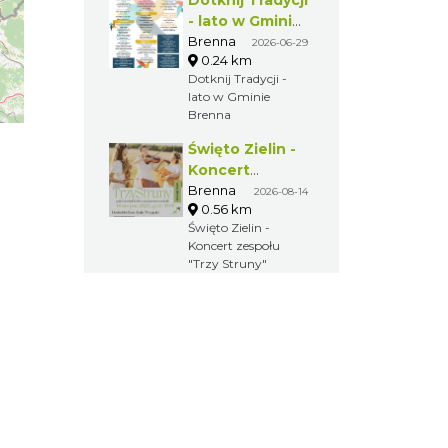
- lato w Gminie
Brenna
Brenna
2026-06-29
0.24 km
Dotknij Tradycji -
lato w Gminie
Brenna
Święto Zielin -
Koncert
zespołu "Trzy
Brenna
2026-08-14
0.56 km
Struny"
Święto Zielin -
Koncert zespołu
"Trzy Struny"