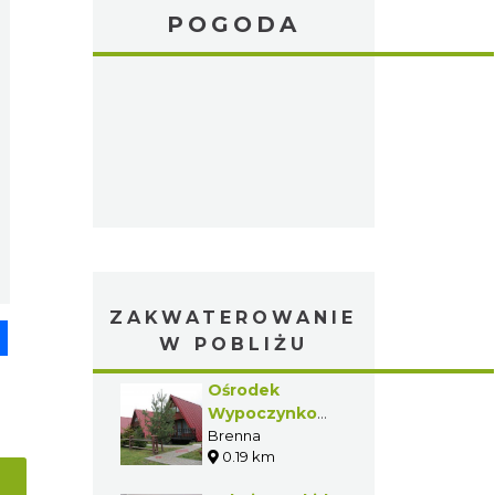
POGODA
ZAKWATEROWANIE
pp
senger
Share
W POBLIŻU
Ośrodek
Wypoczynkowy
„POD STARYM
Brenna
0.19 km
GRONIEM”