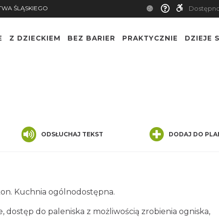
TWA ŚLĄSKIEGO
Dostępn
E
Z DZIECKIEM
BEZ BARIER
PRAKTYCZNIE
DZIEJE S
ODSŁUCHAJ TEKST
DODAJ DO PLA
lkon. Kuchnia ogólnodostępna.
e, dostęp do paleniska z możliwością zrobienia ogniska,