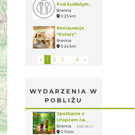
Pod Kudłatym
Baranem
Brenna
0.23 km
Restauracja
"Kotarz"
Brenna
0.24 km
«
1
2
3
…
6
»
WYDARZENIA W
POBLIŻU
Spotkanie z
Utopcem na
Bajkowym
Brenna
2026-08-21
0.11 km
Szlaku