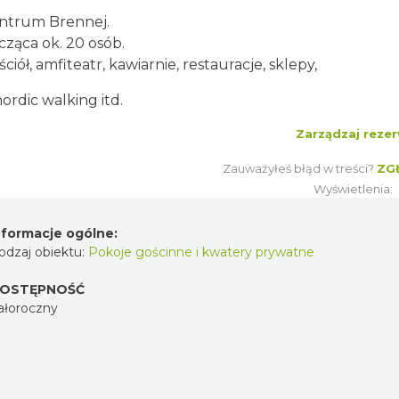
centrum Brennej.
cząca ok. 20 osób.
ciół, amfiteatr, kawiarnie, restauracje, sklepy,
nordic walking itd.
Zarządzaj rezer
Zauważyłeś błąd w treści?
ZG
Wyświetlenia:
nformacje ogólne:
odzaj obiektu:
Pokoje gościnne i kwatery prywatne
OSTĘPNOŚĆ
ałoroczny