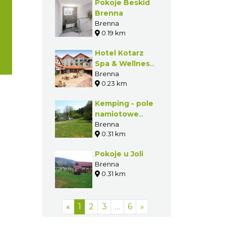
Pokoje Beskid
Brenna
Brenna
0.19 km
Hotel Kotarz
Spa & Wellness
***
Brenna
0.23 km
Kemping - pole
namiotowe
"Kotarz"
Brenna
0.31 km
Pokoje u Joli
Brenna
0.31 km
«
1
2
3
…
6
»