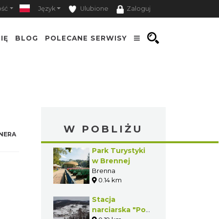
ość
Język
Ulubione
Zaloguj
IĘ
BLOG
POLECANE SERWISY
W POBLIŻU
NERA
Park Turystyki
w Brennej
Brenna
0.14 km
Stacja
narciarska "Pod