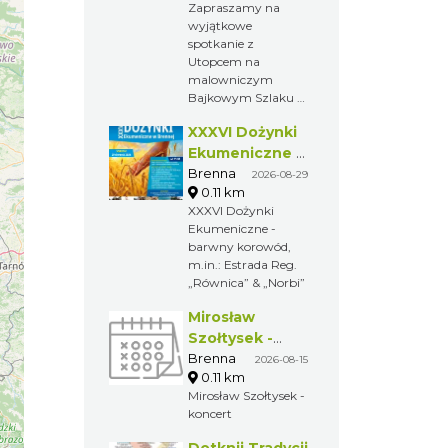
Zapraszamy na
wyjątkowe
spotkanie z
Utopcem na
malowniczym
Bajkowym Szlaku w
Brennej.
XXXVI Dożynki
Ekumeniczne -
barwny
Brenna
2026-08-29
0.11 km
korowód, m.in.:
XXXVI Dożynki
Estrada Reg.
Ekumeniczne -
„Równica” &
barwny korowód,
„Norbi”
m.in.: Estrada Reg.
„Równica” & „Norbi”
Mirosław
Szołtysek -
koncert
Brenna
2026-08-15
0.11 km
Mirosław Szołtysek -
koncert
Dotknij Tradycji