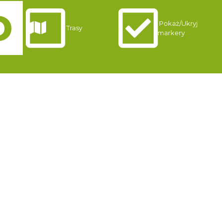
Pokaż/Ukryj
Trasy
markery