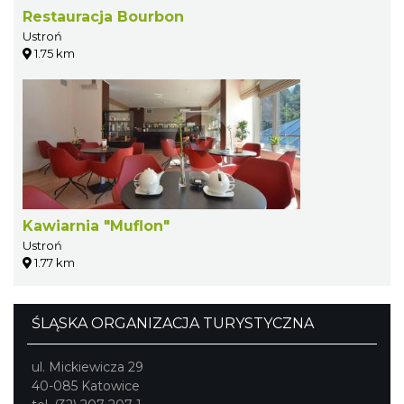
Restauracja Bourbon
Ustroń
1.75 km
Kawiarnia "Muflon"
Ustroń
1.77 km
ŚLĄSKA ORGANIZACJA TURYSTYCZNA
ul. Mickiewicza 29
40-085 Katowice