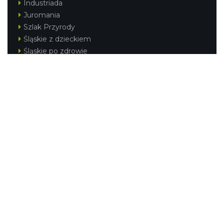
Industriada
Juromania
Szlak Przyrody
Śląskie z dzieckiem
Śląskie po zdrowie
Festiwal Górnej Odry
Festiwal DziewięćSił
Kajakiem przez Śląskie
Narty w Śląskim
Rowerem przez Śląskie
Silesia Convention
Regionalne
Beskidy
Śląsk Cieszyński
Jura Krakowsko-Częstochowska
Kraina Górnej Odry
Górnośląsko-Zagłębiowska Metropolia
KONTAKT
|
PUNKTY IT
|
POLITYKA