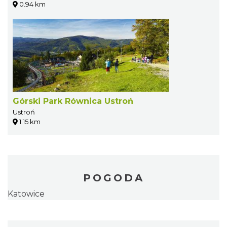
0.94 km
Górski Park Równica Ustroń
Ustroń
1.15 km
POGODA
Katowice