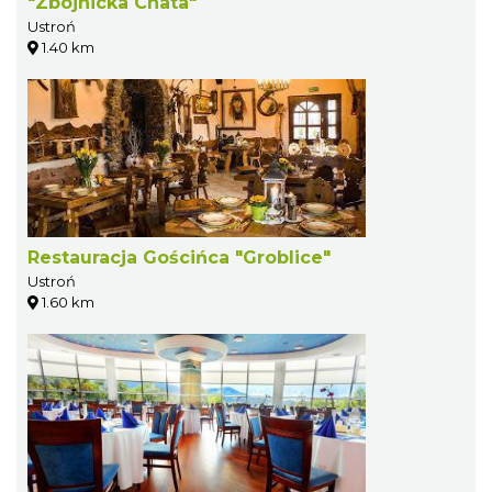
"Zbójnicka Chata"
Ustroń
1.40 km
Restauracja Gościńca "Groblice"
Ustroń
1.60 km