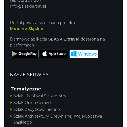
tel. (32) 207 207 1
info@slaskie.travel
Portal powstał w ramach projektu
Mobilne Śląskie
Darmowa aplikacja
SLASKIE.travel
dostępna na
platformach
NASZE SERWISY
Tematyczne
Szlak i Festiwal Śląskie Smaki
Szlak Orlich Gniazd
Szlak Zabytków Techniki
Szlak Architektury Drewnianej Województwa
Śląskiego