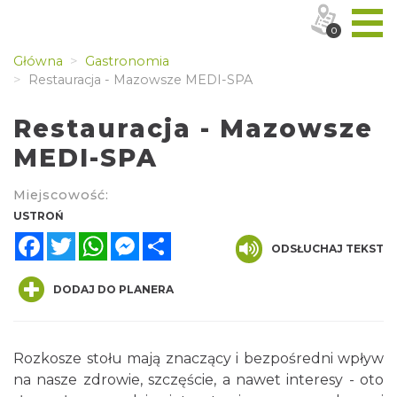
0
Główna
Gastronomia
Restauracja - Mazowsze MEDI-SPA
Restauracja - Mazowsze
MEDI-SPA
Miejscowość:
USTROŃ
Facebook
Twitter
WhatsApp
Messenger
Share
ODSŁUCHAJ TEKST
DODAJ DO PLANERA
Rozkosze stołu mają znaczący i bezpośredni wpływ
na nasze zdrowie, szczęście, a nawet interesy - oto