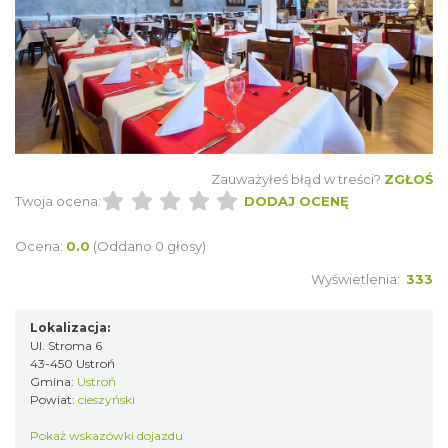
Zauważyłeś błąd w treści?
ZGŁOŚ
Twoja ocena:
DODAJ OCENĘ
Ocena:
0.0
(Oddano 0 głosy)
Wyświetlenia:
333
Lokalizacja:
Ul. Stroma 6
43-450 Ustroń
Gmina:
Ustroń
Powiat:
cieszyński
Pokaż wskazówki dojazdu