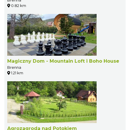
0.82 km
Magiczny Dom - Mountain Loft i Boho House
Brenna
1.21 km
Agrozagroda nad Potokiem