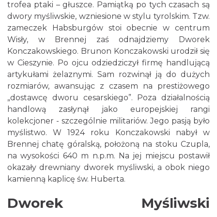
trofea ptaki – głuszce. Pamiątką po tych czasach są
dwory myśliwskie, wzniesione w stylu tyrolskim. Tzw.
zameczek Habsburgów stoi obecnie w centrum
Wisły, w Brennej zaś odnajdziemy Dworek
Konczakowskiego. Brunon Konczakowski urodził się
w Cieszynie. Po ojcu odziedziczył firmę handlującą
artykułami żelaznymi. Sam rozwinął ją do dużych
rozmiarów, awansując z czasem na prestiżowego
„dostawcę dworu cesarskiego”. Poza działalnością
handlową zasłynął jako europejskiej rangi
kolekcjoner - szczególnie militariów. Jego pasją było
myślistwo. W 1924 roku Konczakowski nabył w
Brennej chatę góralską, położoną na stoku Czupla,
na wysokości 640 m n.p.m. Na jej miejscu postawił
okazały drewniany dworek myśliwski, a obok niego
kamienną kaplicę św. Huberta.
Dworek Myśliwski