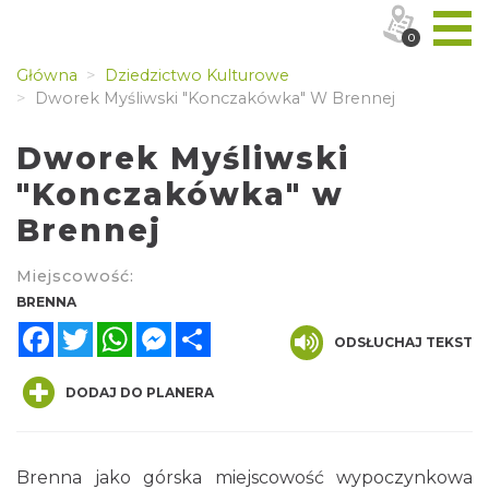
0
Główna
Dziedzictwo Kulturowe
Dworek Myśliwski "Konczakówka" W Brennej
Dworek Myśliwski
"Konczakówka" w
Brennej
Miejscowość:
BRENNA
Facebook
Twitter
WhatsApp
Messenger
Share
ODSŁUCHAJ TEKST
DODAJ DO PLANERA
Brenna jako górska miejscowość wypoczynkowa