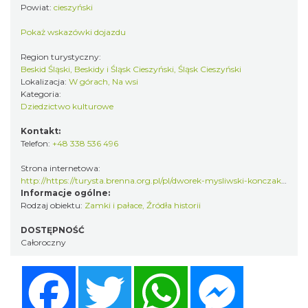
Powiat:
cieszyński
Pokaż wskazówki dojazdu
Region turystyczny:
Beskid Śląski, Beskidy i Śląsk Cieszyński, Śląsk Cieszyński
Lokalizacja:
W górach, Na wsi
Kategoria:
Dziedzictwo kulturowe
Kontakt:
Telefon:
+48 338 536 496
Strona internetowa:
http://https://turysta.brenna.org.pl/pl/dworek-mysliwski-konczakowka
Informacje ogólne:
Rodzaj obiektu:
Zamki i pałace
,
Źródła historii
DOSTĘPNOŚĆ
Całoroczny
Facebook
Twitter
WhatsApp
Messenger