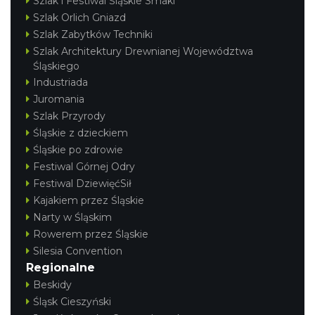
Szlak i Festiwal Śląskie Smaki
Szlak Orlich Gniazd
Szlak Zabytków Techniki
Szlak Architektury Drewnianej Województwa
Śląskiego
Industriada
Juromania
Szlak Przyrody
Śląskie z dzieckiem
Śląskie po zdrowie
Festiwal Górnej Odry
Festiwal DziewięćSił
Kajakiem przez Śląskie
Narty w Śląskim
Rowerem przez Śląskie
Silesia Convention
Regionalne
Beskidy
Śląsk Cieszyński