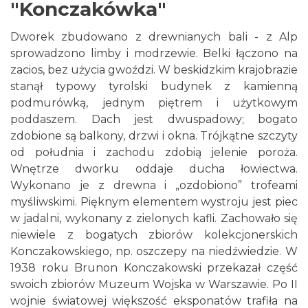
"Konczakówka"
Dworek zbudowano z drewnianych bali - z Alp
sprowadzono limby i modrzewie. Belki łączono na
zacios, bez użycia gwoździ. W beskidzkim krajobrazie
stanął typowy tyrolski budynek z kamienną
podmurówką, jednym piętrem i użytkowym
poddaszem. Dach jest dwuspadowy; bogato
zdobione są balkony, drzwi i okna. Trójkątne szczyty
od południa i zachodu zdobią jelenie poroża.
Wnętrze dworku oddaje ducha łowiectwa.
Wykonano je z drewna i „ozdobiono” trofeami
myśliwskimi. Pięknym elementem wystroju jest piec
w jadalni, wykonany z zielonych kafli. Zachowało się
niewiele z bogatych zbiorów kolekcjonerskich
Konczakowskiego, np. oszczepy na niedźwiedzie. W
1938 roku Brunon Konczakowski przekazał część
swoich zbiorów Muzeum Wojska w Warszawie. Po II
wojnie światowej większość eksponatów trafiła na