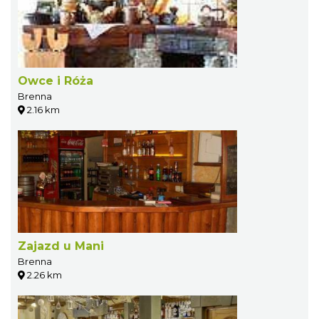
Owce i Róża
Brenna
2.16 km
Zajazd u Mani
Brenna
2.26 km