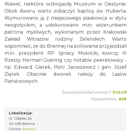
Wawel, niektóre wzbogaciły Muzeum w Cieszynie.
Obok dworu warto zobaczyć kaplicę św. Huberta.
Wymurowano ją z miejscowego piaskowca w stylu
neogotyckim, a udekorowano m.in. wizerunkiem
patrona myśliwych, wykonanym przez Krakowski
Zakład Witrażów rodziny Żeleńskich. Warto
wspomnieć, że do Brennej na polowania przyjeżdżali
m.in. prezydent RP Ignacy Mościcki, łowczy III
Rzeszy Herman Goering czy notable peerelowscy -
np. Edward Gierek, Piotr Jaroszewicz i gen. Józef
Ziętek. Obecnie dworek należy do Lasów
Państwowych.
Zauważyłeś błąd w treści?
ZGŁOŚ
Wyświetlenia:
895
Lokalizacja:
Ul. Głębiec 26
43-438 Brenna
Gmina:
Brenna