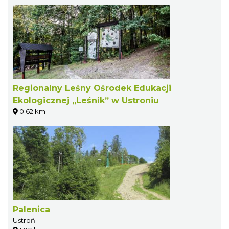
Regionalny Leśny Ośrodek Edukacji
Ekologicznej „Leśnik” w Ustroniu
0.62 km
Palenica
Ustroń