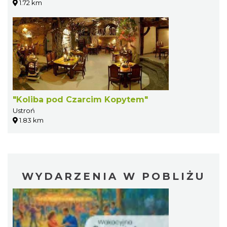
1.72 km
"Koliba pod Czarcim Kopytem"
Ustroń
1.83 km
WYDARZENIA W POBLIŻU