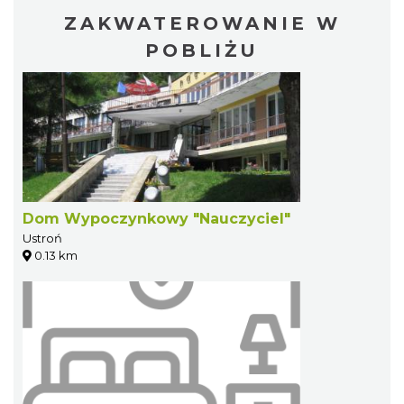
ZAKWATEROWANIE W
POBLIŻU
Dom Wypoczynkowy "Nauczyciel"
Ustroń
0.13 km