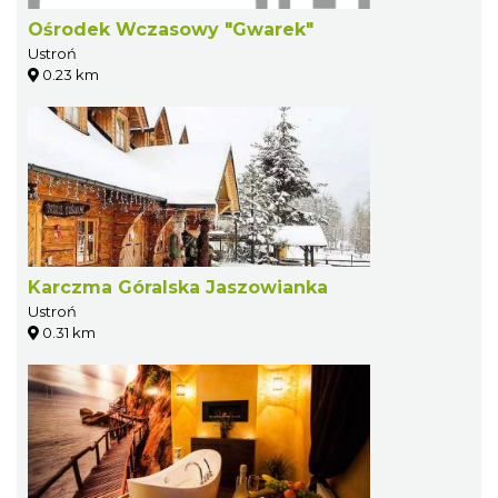
Ośrodek Wczasowy "Gwarek"
Ustroń
0.23 km
Karczma Góralska Jaszowianka
Ustroń
0.31 km