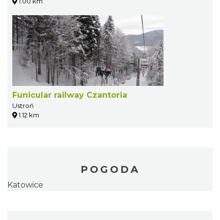
1.00 km
Funicular railway Czantoria
Ustroń
1.12 km
POGODA
Katowice