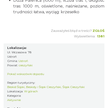
Duża Palenica (1000 m), liczba tras: 1, długość
tras: 1000 m, oświetlone, naśnieżane, poziom
trudności: łatwa, wyciąg: krzesełko
Zauważyłeś błąd w treści?
ZGŁOŚ
Wyświetlenia:
1381
Lokalizacja:
Ul. Wczasowa 78
Ustroń
Gmina:
Ustroń
Powiat:
cieszyński
Pokaż wskazówki dojazdu
Region turystyczny:
Beskid Śląski, Beskidy i Śląsk Cieszyński, Śląsk Cieszyński
Lokalizacja:
W górach
Kategoria:
Aktywnie