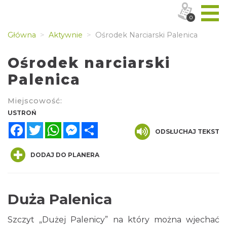
0
Główna
Aktywnie
Ośrodek Narciarski Palenica
Ośrodek narciarski
Palenica
Miejscowość:
USTROŃ
Facebook
Twitter
WhatsApp
Messenger
Share
ODSŁUCHAJ TEKST
DODAJ DO PLANERA
Duża Palenica
Szczyt „Dużej Palenicy” na który można wjechać