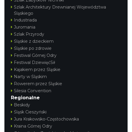
Szlak Zabytków Techniki
Szlak Architektury Drewnianej Województwa
Śląskiego
Industriada
Juromania
Szlak Przyrody
Śląskie z dzieckiem
Śląskie po zdrowie
Festiwal Górnej Odry
Festiwal DziewięćSił
Kajakiem przez Śląskie
Narty w Śląskim
Rowerem przez Śląskie
Silesia Convention
Regionalne
Beskidy
Śląsk Cieszyński
Jura Krakowsko-Częstochowska
Kraina Górnej Odry