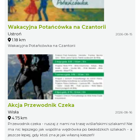
Wakacyjna Potańcówka na Czantorii
Ustroń
2026-08-15
1.18 km
Wakacyjna Potańcówka na Czantorii
Akcja Przewodnik Czeka
Wisła
2026-08-16
4.75 km
Przewodnik czeka - ruszaj z nami na trasę wiślańskimi szlakami! Nie
ma nic lepszego jak wspólna wędrówka po beskidzkich szlakach - a
jeszcze lepiej, gdy ktoś zna je jak własną kieszeń!