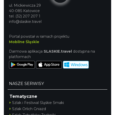
ul. Mickiewicza 29
40-085 Katowice
tel. (32) 207 207 1
info@slaskie.travel
Portal powstał w ramach projektu
Mobilne Śląskie
Darmowa aplikacja
SLASKIE.travel
dostępna na
platformach
NASZE SERWISY
Tematyczne
Szlak i Festiwal Śląskie Smaki
Szlak Orlich Gniazd