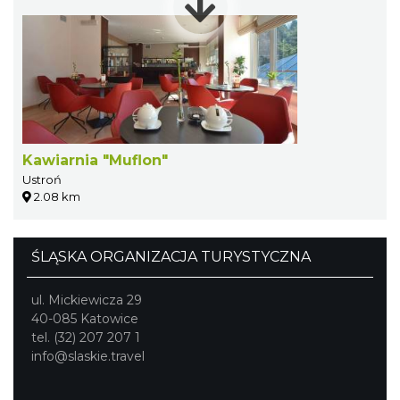
Kawiarnia "Muflon"
Ustroń
2.08 km
ŚLĄSKA ORGANIZACJA TURYSTYCZNA
ul. Mickiewicza 29
40-085 Katowice
tel. (32) 207 207 1
info@slaskie.travel