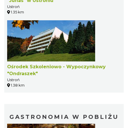
"Juhas" w Ustroniu
Ustroń
1.35 km
Ośrodek Szkoleniowo - Wypoczynkowy
"Ondraszek"
Ustroń
1.38 km
GASTRONOMIA W POBLIŻU