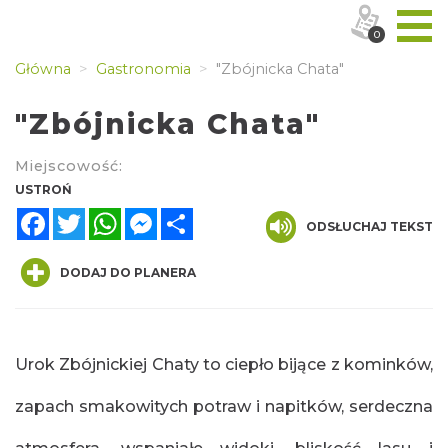
0
Główna
Gastronomia
"Zbójnicka Chata"
"Zbójnicka Chata"
Miejscowość:
USTROŃ
Facebook
Twitter
WhatsApp
Messenger
Share
ODSŁUCHAJ TEKST
DODAJ DO PLANERA
Urok Zbójnickiej Chaty to ciepło bijące z kominków,
zapach smakowitych potraw i napitków, serdeczna