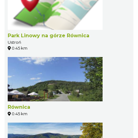
Park Linowy na górze Równica
Ustroń
0.45 km
Równica
0.45 km