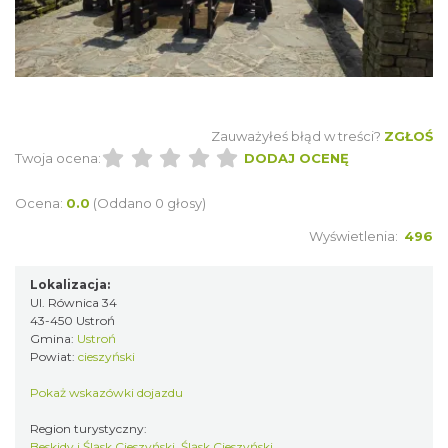
Zauważyłeś błąd w treści?
ZGŁOŚ
Twoja ocena:
DODAJ OCENĘ
Ocena:
0.0
(Oddano 0 głosy)
Wyświetlenia:
496
Lokalizacja:
Ul. Równica 34
43-450 Ustroń
Gmina:
Ustroń
Powiat:
cieszyński
Pokaż wskazówki dojazdu
Region turystyczny:
Beskidy i Śląsk Cieszyński, Śląsk Cieszyński