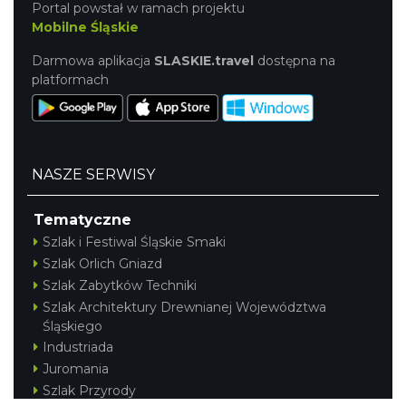
Portal powstał w ramach projektu
Mobilne Śląskie
Darmowa aplikacja
SLASKIE.travel
dostępna na
platformach
NASZE SERWISY
Tematyczne
Szlak i Festiwal Śląskie Smaki
Szlak Orlich Gniazd
Szlak Zabytków Techniki
Szlak Architektury Drewnianej Województwa
Śląskiego
Industriada
Juromania
Szlak Przyrody