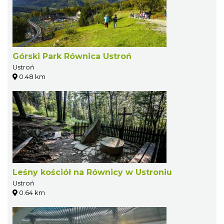
Górski Park Równica Ustroń
Ustroń
0.48 km
Leśny kościół na Równicy w Ustroniu
Ustroń
0.64 km