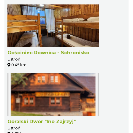
Gościniec Równica - Schronisko
Ustroń
0.45 km
Góralski Dwór "Ino Zajrzyj"
Ustroń