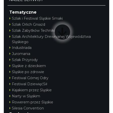
Tematyczne
Szlak i Festiwal Śląskie Smaki
Szlak Orlich Gniazd
Szlak Zabytków Techniki
Szlak Architektury Drewnianej Województwa
Śląskiego
Industriada
Juromania
Szlak Przyrody
Śląskie z dzieckiem
Śląskie po zdrowie
Festiwal Górnej Odry
Festiwal DziewięćSił
Kajakiem przez Śląskie
Narty w Śląskim
Rowerem przez Śląskie
Silesia Convention