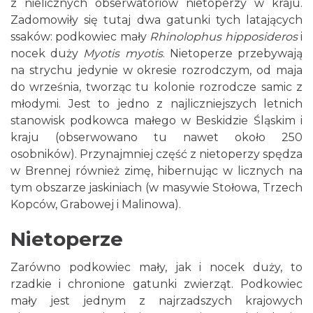
z nielicznych obserwatoriów nietoperzy w kraju.
Zadomowiły się tutaj dwa gatunki tych latających
ssaków: podkowiec mały
Rhinolophus hipposideros
i
nocek duży
Myotis myotis
. Nietoperze przebywają
na strychu jedynie w okresie rozrodczym, od maja
do września, tworząc tu kolonie rozrodcze samic z
młodymi. Jest to jedno z najliczniejszych letnich
stanowisk podkowca małego w Beskidzie Śląskim i
kraju (obserwowano tu nawet około 250
osobników). Przynajmniej część z nietoperzy spędza
w Brennej również zimę, hibernując w licznych na
tym obszarze jaskiniach (w masywie Stołowa, Trzech
Kopców, Grabowej i Malinowa).
Nietoperze
Zarówno podkowiec mały, jak i nocek duży, to
rzadkie i chronione gatunki zwierząt. Podkowiec
mały jest jednym z najrzadszych krajowych