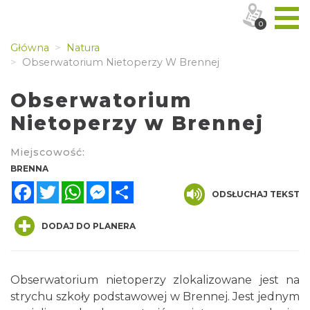
0
Główna
Natura
Obserwatorium Nietoperzy W Brennej
Obserwatorium
Nietoperzy w Brennej
Miejscowość:
BRENNA
Facebook
Twitter
WhatsApp
Messenger
Share
ODSŁUCHAJ TEKST
DODAJ DO PLANERA
Obserwatorium nietoperzy zlokalizowane jest na
strychu szkoły podstawowej w Brennej. Jest jednym