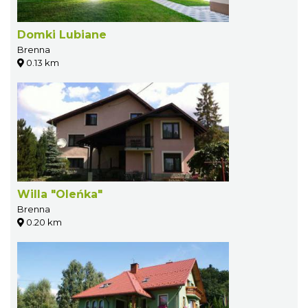
Domki Lubiane
Brenna
0.13 km
Willa "Oleńka"
Brenna
0.20 km