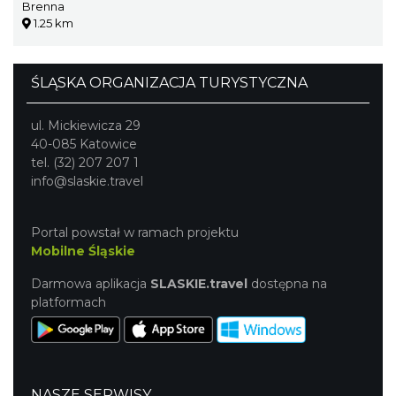
Brenna
1.25 km
ŚLĄSKA ORGANIZACJA TURYSTYCZNA
ul. Mickiewicza 29
40-085 Katowice
tel. (32) 207 207 1
info@slaskie.travel
Portal powstał w ramach projektu
Mobilne Śląskie
Darmowa aplikacja
SLASKIE.travel
dostępna na
platformach
NASZE SERWISY