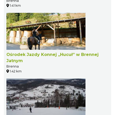
Brenna
1.41 km
Ośrodek Jazdy Konnej „Hucuł” w Brennej
Jatnym
Brenna
1.42 km