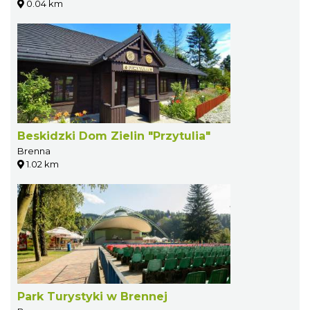
0.04 km
Beskidzki Dom Zielin "Przytulia"
Brenna
1.02 km
Park Turystyki w Brennej