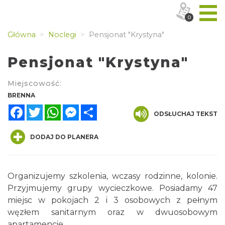
0
Główna
Noclegi
Pensjonat "Krystyna"
Pensjonat "Krystyna"
Miejscowość:
BRENNA
Facebook
Twitter
WhatsApp
Messenger
Share
ODSŁUCHAJ TEKST
DODAJ DO PLANERA
Organizujemy szkolenia, wczasy rodzinne, kolonie.
Przyjmujemy grupy wycieczkowe. Posiadamy 47
miejsc w pokojach 2 i 3 osobowych z pełnym
węzłem sanitarnym oraz w dwuosobowym
apartamencie.