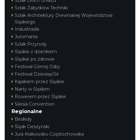
Szlak Orlich Gniazd
Szlak Zabytków Techniki
Szlak Architektury Drewnianej Województwa
Śląskiego
Industriada
Juromania
Szlak Przyrody
Śląskie z dzieckiem
Śląskie po zdrowie
Festiwal Górnej Odry
Festiwal DziewięćSił
Kajakiem przez Śląskie
Narty w Śląskim
Rowerem przez Śląskie
Silesia Convention
Regionalne
Beskidy
Śląsk Cieszyński
Jura Krakowsko-Częstochowska