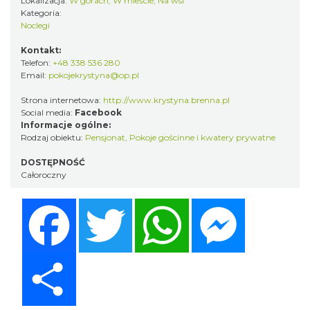
Lokalizacja:
W górach, W mieście, Na wsi
Kategoria:
Noclegi
Kontakt:
Telefon:
+48 338 536 280
Email:
pokojekrystyna@op.pl
Strona internetowa:
http://www.krystyna.brenna.pl
Social media:
Facebook
Informacje ogólne:
Rodzaj obiektu:
Pensjonat
,
Pokoje gościnne i kwatery prywatne
DOSTĘPNOŚĆ
Całoroczny
Facebook
Twitter
WhatsApp
Messenger
Share