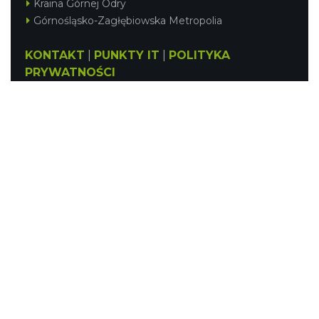
Kraina Górnej Odry
Górnośląsko-Zagłębiowska Metropolia
KONTAKT
|
PUNKTY IT
|
POLITYKA
PRYWATNOŚCI