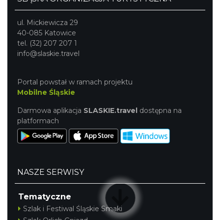
ul. Mickiewicza 29
40-085 Katowice
tel. (32) 207 207 1
info@slaskie.travel
Portal powstał w ramach projektu
Mobilne Śląskie
Darmowa aplikacja
SLASKIE.travel
dostępna na
platformach
NASZE SERWISY
Tematyczne
Szlak i Festiwal Śląskie Smaki