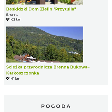
Beskidzki Dom Zielin "Przytulia"
Brenna
1.02 km
Ścieżka przyrodnicza Brenna Bukowa–
Karkoszczonka
1.61 km
POGODA