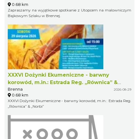
0.68 km
Zapraszamy na wyjątkowe spotkanie z Utopcem na malowniczym
Bajkowym Szlaku w Brennej.
XXXVI Dożynki Ekumeniczne - barwny
korowód, m.in.: Estrada Reg. „Równica” &
Brenna
„Norbi”
2026-08-29
0.68 km
XXXVI Dożynki Ekumeniczne - barwny korowód, m.in.: Estrada Reg.
„Równica” & „Norbi”