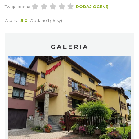
Twoja ocena:
DODAJ OCENĘ
Ocena:
3.0
(Oddano 1 głosy)
GALERIA