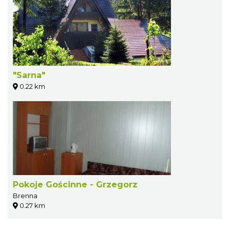
"Sarna"
0.22 km
Pokoje Gościnne - Grzegorz
Brenna
0.27 km