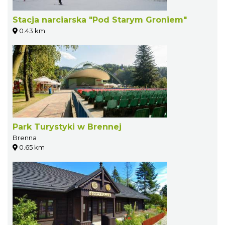
Stacja narciarska "Pod Starym Groniem"
0.43 km
Park Turystyki w Brennej
Brenna
0.65 km