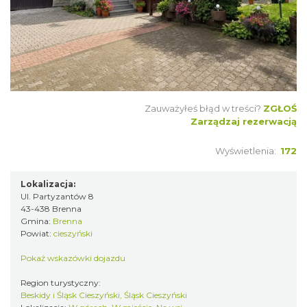
Zauważyłeś błąd w treści?
ZGŁOŚ
Zarządzaj rezerwacją
Wyświetlenia:
172
Lokalizacja:
Ul. Partyzantów 8
43-438 Brenna
Gmina:
Brenna
Powiat:
cieszyński
Pokaż wskazówki dojazdu
Region turystyczny:
Beskidy i Śląsk Cieszyński, Śląsk Cieszyński