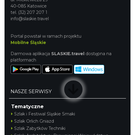
40-085 Katowice
tel. (32) 207 207 1
info@slaskie.travel
Portal powstał w ramach projektu
Mobilne Śląskie
Darmowa aplikacja
SLASKIE.travel
dostępna na
platformach
NASZE SERWISY
Tematyczne
Szlak i Festiwal Śląskie Smaki
Szlak Orlich Gniazd
Szlak Zabytków Techniki