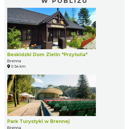
W POBLIŻU
Beskidzki Dom Zielin "Przytulia"
Brenna
0.54 km
Park Turystyki w Brennej
Brenna