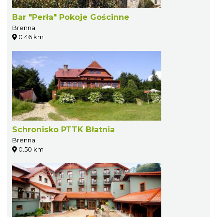
Bar "Perła" Pokoje Gościnne
Brenna
0.46 km
Schronisko PTTK Błatnia
Brenna
0.50 km