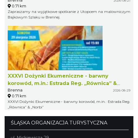
2026-08-21
0.71 km
Zapraszamy na wyjątkowe spotkanie z Utopcem na malowniczym
Bajkowym Szlaku w Brennej.
XXXVI Dożynki Ekumeniczne - barwny
korowód, m.in.: Estrada Reg. „Równica” &
Brenna
„Norbi”
2026-08-29
0.71 km
XXXVI Dożynki Ekumeniczne - barwny korowód, m.in.: Estrada Reg.
„Równica” & „Norbi”
ŚLĄSKA ORGANIZACJA TURYSTYCZNA
ul. Mickiewicza 29