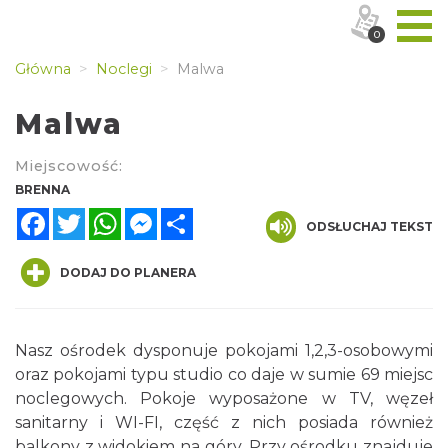
0
Główna
Noclegi
Malwa
Malwa
Miejscowość:
BRENNA
Facebook
Twitter
WhatsApp
Messenger
Share
ODSŁUCHAJ TEKST
DODAJ DO PLANERA
Nasz ośrodek dysponuje pokojami 1,2,3-osobowymi
oraz pokojami typu studio co daje w sumie 69 miejsc
noclegowych. Pokoje wyposażone w TV, węzeł
sanitarny i WI-FI, część z nich posiada również
balkony z widokiem na góry. Przy ośrodku znajduje