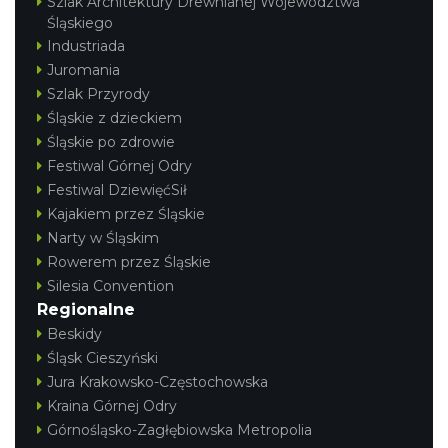
Szlak Architektury Drewnianej Województwa
Śląskiego
Industriada
Juromania
Szlak Przyrody
Śląskie z dzieckiem
Śląskie po zdrowie
Festiwal Górnej Odry
Festiwal DziewięćSił
Kajakiem przez Śląskie
Narty w Śląskim
Rowerem przez Śląskie
Silesia Convention
Regionalne
Beskidy
Śląsk Cieszyński
Jura Krakowsko-Częstochowska
Kraina Górnej Odry
Górnośląsko-Zagłębiowska Metropolia