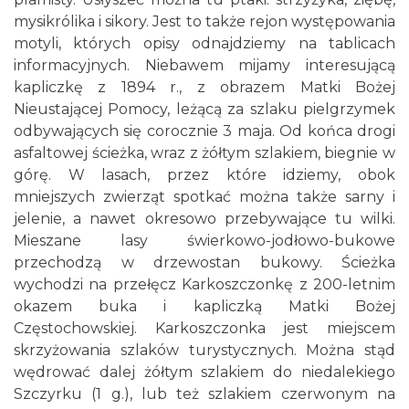
mysikrólika i sikory. Jest to także rejon występowania
motyli, których opisy odnajdziemy na tablicach
informacyjnych. Niebawem mijamy interesującą
kapliczkę z 1894 r., z obrazem Matki Bożej
Nieustającej Pomocy, leżącą za szlaku pielgrzymek
odbywających się corocznie 3 maja. Od końca drogi
asfaltowej ścieżka, wraz z żółtym szlakiem, biegnie w
górę. W lasach, przez które idziemy, obok
mniejszych zwierząt spotkać można także sarny i
jelenie, a nawet okresowo przebywające tu wilki.
Mieszane lasy świerkowo-jodłowo-bukowe
przechodzą w drzewostan bukowy. Ścieżka
wychodzi na przełęcz Karkoszczonkę z 200-letnim
okazem buka i kapliczką Matki Bożej
Częstochowskiej. Karkoszczonka jest miejscem
skrzyżowania szlaków turystycznych. Można stąd
wędrować dalej żółtym szlakiem do niedalekiego
Szczyrku (1 g.), lub też szlakiem czerwonym na