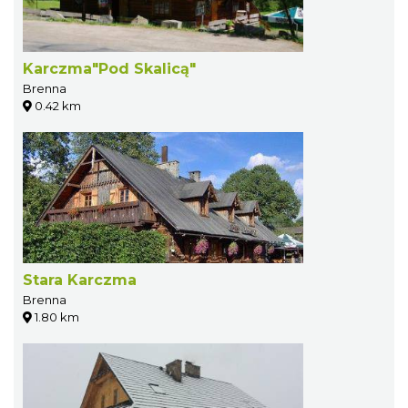
Karczma"Pod Skalicą"
Brenna
0.42 km
Stara Karczma
Brenna
1.80 km