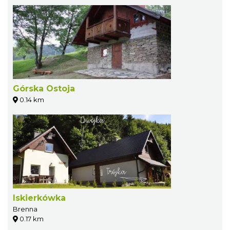
Górska Ostoja
0.14 km
Iskierkówka
Brenna
0.17 km