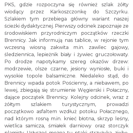
PKS, gdzie rozpoczyna się również szlak żółty
wiodący przez Karkoszczonkę do Szczyrku.
Szlakiem tym przebiega główny wariant naszej
ścieżki dydaktycznej. Pierwszy odcinek zapoznaje ze
środowiskiem przyrodniczym początków rzeczki
Brennicy. Jak informują nas tablice, w rejonie tym
wczesną wiosną zakwita m.in. zawilec gajowy,
śledziennica, lepieżnik biały i żywiec gruczołowaty.
Po drodze napotykamy szereg okazów drzew:
modrzewie, olsze czarne, jesiony wyniosłe, buki i
wysokie topole balsamiczne. Niedaleko stąd, do
Brennicy wpada potok Pościenny, a niebawem, po
lewej, zbiegają się strumienie Węgierski i Połaczny,
dające początek Brennicy. Kolejny odcinek, wraz z
żółtym szlakiem turystycznym, prowadzi
początkowo asfaltem wzdłuż potoku Połacznego,
nad którym rosną m.in. knieć błotna, skrzyp leśny,
wietlica samicza, śmiałek darniowy oraz storczyk
plamisty. Usłyszeć można tu ptaki: strzyżyka, ziębę,