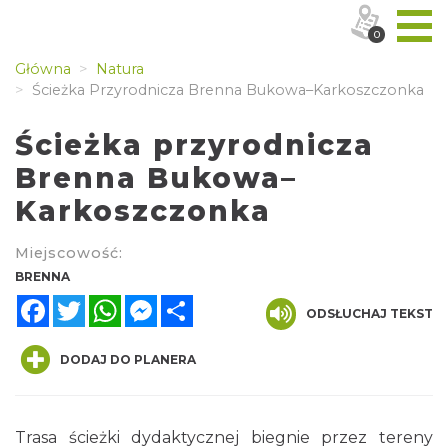
0
Główna
Natura
Ścieżka Przyrodnicza Brenna Bukowa–Karkoszczonka
Ścieżka przyrodnicza
Brenna Bukowa–
Karkoszczonka
Miejscowość:
BRENNA
Facebook
Twitter
WhatsApp
Messenger
Share
ODSŁUCHAJ TEKST
DODAJ DO PLANERA
Trasa ścieżki dydaktycznej biegnie przez tereny