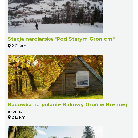
Stacja narciarska "Pod Starym Groniem"
2.01 km
Bacówka na polanie Bukowy Groń w Brennej
Brenna
2.12 km