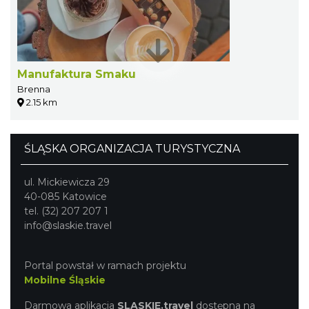
Manufaktura Smaku
Brenna
2.15 km
ŚLĄSKA ORGANIZACJA TURYSTYCZNA
ul. Mickiewicza 29
40-085 Katowice
tel. (32) 207 207 1
info@slaskie.travel
Portal powstał w ramach projektu
Mobilne Śląskie
Darmowa aplikacja
SLASKIE.travel
dostępna na