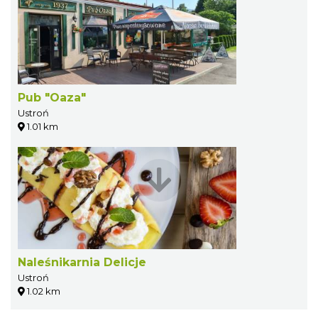
Pub "Oaza"
Ustroń
1.01 km
Naleśnikarnia Delicje
Ustroń
1.02 km