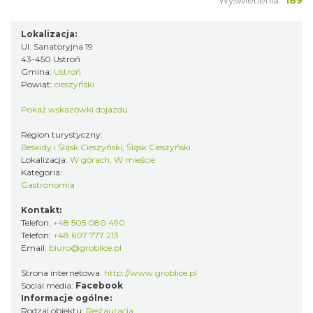
Lokalizacja:
Ul. Sanatoryjna 19
43-450 Ustroń
Gmina:
Ustroń
Powiat:
cieszyński
Pokaż wskazówki dojazdu
Region turystyczny:
Beskidy i Śląsk Cieszyński, Śląsk Cieszyński
Lokalizacja:
W górach, W mieście
Kategoria:
Gastronomia
Kontakt:
Telefon:
+48 505 080 490
Telefon:
+48 607 777 213
Email:
biuro@groblice.pl
Strona internetowa:
http://www.groblice.pl
Social media:
Facebook
Informacje ogólne:
Rodzaj obiektu:
Restauracja