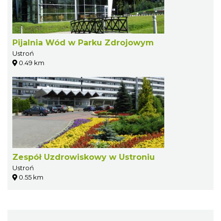
Pijalnia Wód w Parku Zdrojowym
Ustroń
0.49 km
Zespół Uzdrowiskowy w Ustroniu
Ustroń
0.55 km