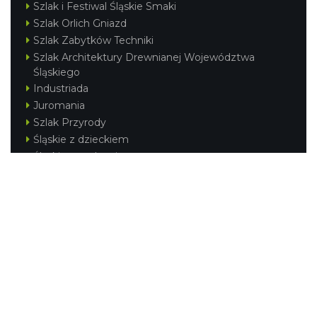
Szlak i Festiwal Śląskie Smaki
Szlak Orlich Gniazd
Szlak Zabytków Techniki
Szlak Architektury Drewnianej Województwa
Śląskiego
Industriada
Juromania
Szlak Przyrody
Śląskie z dzieckiem
Śląskie po zdrowie
Festiwal Górnej Odry
Festiwal DziewięćSił
Kajakiem przez Śląskie
Narty w Śląskim
Rowerem przez Śląskie
Silesia Convention
Regionalne
Beskidy
Śląsk Cieszyński