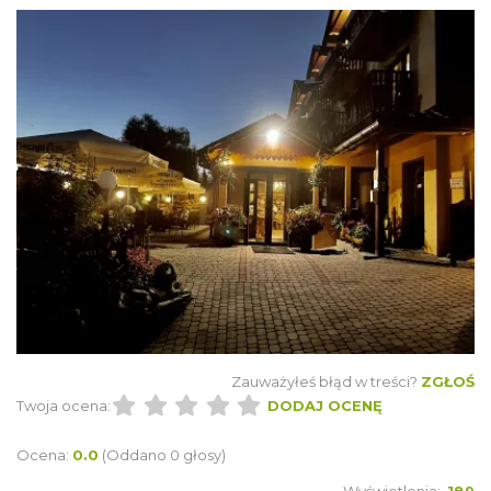
Zauważyłeś błąd w treści?
ZGŁOŚ
Twoja ocena:
DODAJ OCENĘ
Ocena:
0.0
(Oddano 0 głosy)
Wyświetlenia:
189