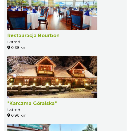
Restauracja Bourbon
Ustroń
0.38 km
"Karczma Góralska"
Ustroń
0.90 km