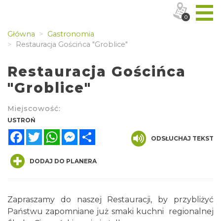
0
Główna
Gastronomia
Restauracja Gościńca "Groblice"
Restauracja Gościńca
"Groblice"
Miejscowość:
USTROŃ
Facebook
Twitter
WhatsApp
Messenger
Share
ODSŁUCHAJ TEKST
DODAJ DO PLANERA
Zapraszamy do naszej Restauracji, by przybliżyć
Państwu zapomniane już smaki kuchni regionalnej