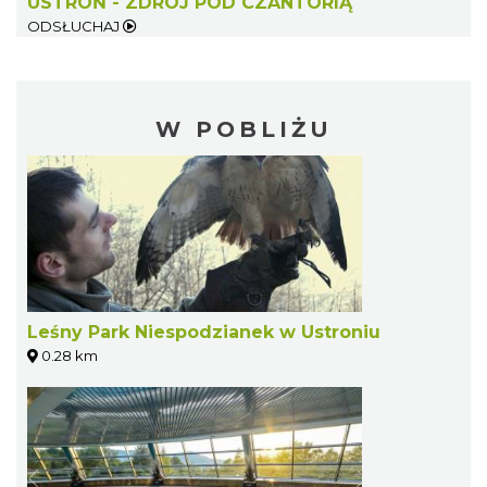
USTROŃ - ZDRÓJ POD CZANTORIĄ
ODSŁUCHAJ
W POBLIŻU
Leśny Park Niespodzianek w Ustroniu
0.28 km