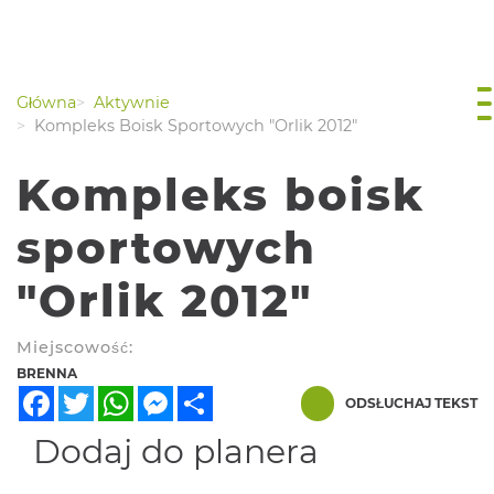
Główna
Aktywnie
Kompleks Boisk Sportowych "Orlik 2012"
Kompleks boisk
sportowych
"Orlik 2012"
Miejscowość:
BRENNA
Facebook
Twitter
WhatsApp
Messenger
Share
ODSŁUCHAJ TEKST
Dodaj do planera