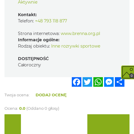
Aktywnie
Kontakt:
Telefon:
+48 793 118 877
Strona internetowa:
www.brenna.org.pl
Informacje ogólne:
Rodzaj obiektu:
Inne rozrywki sportowe
DOSTĘPNOŚĆ
Całoroczny
0
Facebook
Twitter
WhatsApp
Messen
Sha
Twoja ocena:
DODAJ OCENĘ
Ocena:
0.0
(Oddano 0 głosy)