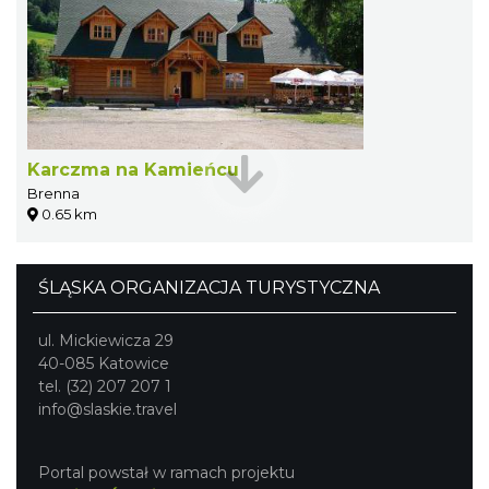
Karczma na Kamieńcu
Brenna
0.65 km
ŚLĄSKA ORGANIZACJA TURYSTYCZNA
ul. Mickiewicza 29
40-085 Katowice
tel. (32) 207 207 1
info@slaskie.travel
Portal powstał w ramach projektu