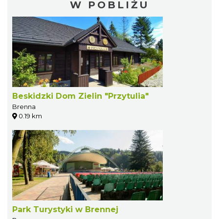
W POBLIŻU
Beskidzki Dom Zielin "Przytulia"
Brenna
0.19 km
Park Turystyki w Brennej