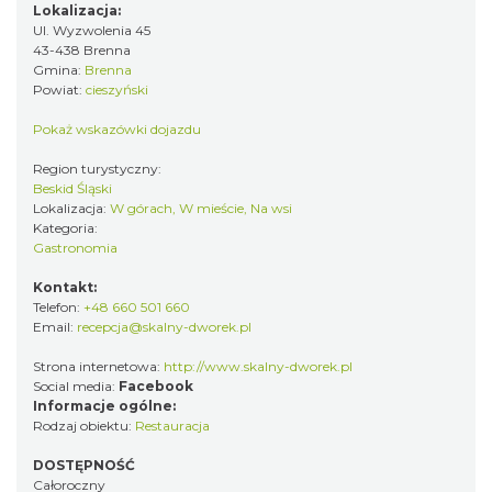
Lokalizacja:
Ul. Wyzwolenia 45
43-438 Brenna
Gmina:
Brenna
Powiat:
cieszyński
Pokaż wskazówki dojazdu
Region turystyczny:
Beskid Śląski
Lokalizacja:
W górach, W mieście, Na wsi
Kategoria:
Gastronomia
Kontakt:
Telefon:
+48 660 501 660
Email:
recepcja@skalny-dworek.pl
Strona internetowa:
http://www.skalny-dworek.pl
Social media:
Facebook
Informacje ogólne:
Rodzaj obiektu:
Restauracja
DOSTĘPNOŚĆ
Całoroczny