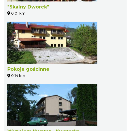
"Skalny Dworek"
0.01 km
Pokoje gościnne
0.14 km