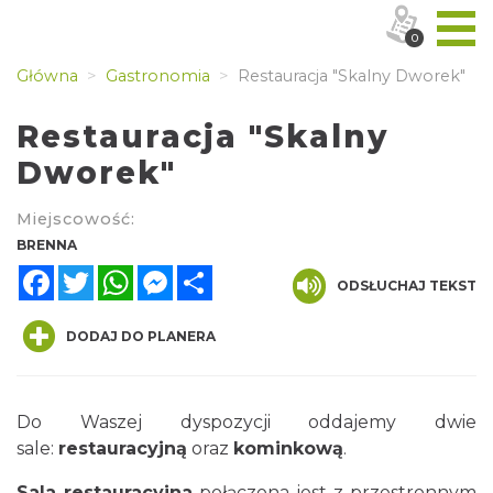
0
Główna
Gastronomia
Restauracja "Skalny Dworek"
Restauracja "Skalny
Dworek"
Miejscowość:
BRENNA
Facebook
Twitter
WhatsApp
Messenger
Share
ODSŁUCHAJ TEKST
DODAJ DO PLANERA
Do Waszej dyspozycji oddajemy dwie
sale:
restauracyjną
oraz
kominkową
.
Sala restauracyjna
połączona jest z przestronnym