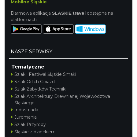
Mobilne Śląskie
Darmowa aplikacja
SLASKIE.travel
dostępna na
platformach
NASZE SERWISY
Tematyczne
Szlak i Festiwal Śląskie Smaki
Szlak Orlich Gniazd
Szlak Zabytków Techniki
Szlak Architektury Drewnianej Województwa
Śląskiego
Industriada
Juromania
Szlak Przyrody
Śląskie z dzieckiem