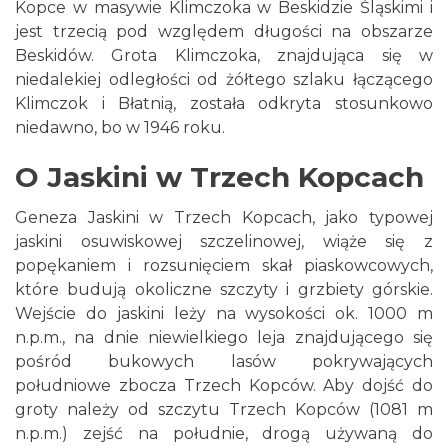
Kopce w masywie Klimczoka w Beskidzie Śląskimi i
jest trzecią pod względem długości na obszarze
Beskidów. Grota Klimczoka, znajdująca się w
niedalekiej odległości od żółtego szlaku łączącego
Klimczok i Błatnią, została odkryta stosunkowo
niedawno, bo w 1946 roku.
O Jaskini w Trzech Kopcach
Geneza Jaskini w Trzech Kopcach, jako typowej
jaskini osuwiskowej szczelinowej, wiąże się z
popękaniem i rozsunięciem skał piaskowcowych,
które budują okoliczne szczyty i grzbiety górskie.
Wejście do jaskini leży na wysokości ok. 1000 m
n.p.m., na dnie niewielkiego leja znajdującego się
pośród bukowych lasów pokrywających
południowe zbocza Trzech Kopców. Aby dojść do
groty należy od szczytu Trzech Kopców (1081 m
n.p.m.) zejść na południe, drogą używaną do