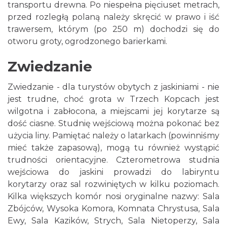
transportu drewna. Po niespełna pięciuset metrach,
przed rozległą polaną należy skręcić w prawo i iść
trawersem, którym (po 250 m) dochodzi się do
otworu groty, ogrodzonego barierkami.
Zwiedzanie
Zwiedzanie - dla turystów obytych z jaskiniami - nie
jest trudne, choć grota w Trzech Kopcach jest
wilgotna i zabłocona, a miejscami jej korytarze są
dość ciasne. Studnię wejściową można pokonać bez
użycia liny. Pamiętać należy o latarkach (powinniśmy
mieć także zapasową), mogą tu również wystąpić
trudności orientacyjne. Czterometrowa studnia
wejściowa do jaskini prowadzi do labiryntu
korytarzy oraz sal rozwiniętych w kilku poziomach.
Kilka większych komór nosi oryginalne nazwy: Sala
Zbójców, Wysoka Komora, Komnata Chrystusa, Sala
Ewy, Sala Kazików, Strych, Sala Nietoperzy, Sala