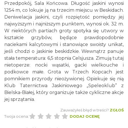
Przedpokój, Sala Końcowa. Długość jaskini wynosi
1254 m, co lokuje ją na trzecim miejscu w Beskidach.
Deniwelacja jaskini, czyli rozpiętość pomiędzy jej
najwyższym i najniższym punktem, wynosi ok. 32 m.
W niektórych partiach groty spotyka się utwory w
kształcie grzybów, będące prawdopodobnie
naciekami kalcytowymi i stanowiące swoisty unikat,
jeśli chodzi o jaskinie beskidzkie. Wewnątrz panuje
stała temperatura: 6,5 stopnia Celsjusza. Zimują tutaj
nietoperze: nocki wąsatki, gacki wielkouche i
podkowce małe. Grota w Trzech Kopcach jest
pomnikiem przyrody nieożywionej. Opiekuje się nią
Klub Taternictwa Jaskiniowego „Speleoklub” z
Bielska-Białej, który organizuje także cykliczne akcje
jej sprzątania.
Zauważyłeś błąd w treści?
ZGŁOŚ
Twoja ocena:
DODAJ OCENĘ