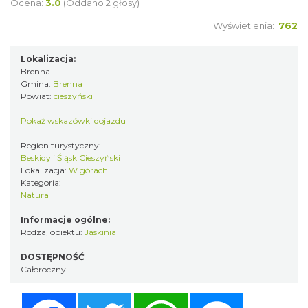
Ocena:
3.0
(Oddano 2 głosy)
Wyświetlenia:
762
Lokalizacja:
Brenna
Gmina:
Brenna
Powiat:
cieszyński
Pokaż wskazówki dojazdu
Region turystyczny:
Beskidy i Śląsk Cieszyński
Lokalizacja:
W górach
Kategoria:
Natura
Informacje ogólne:
Rodzaj obiektu:
Jaskinia
DOSTĘPNOŚĆ
Całoroczny
Facebook
Twitter
WhatsApp
Messenger