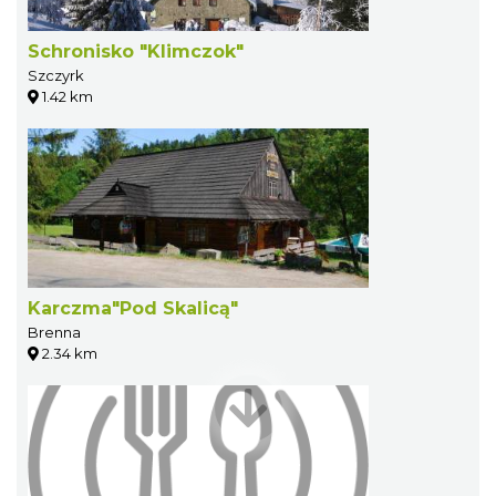
Schronisko "Klimczok"
Szczyrk
1.42 km
Karczma"Pod Skalicą"
Brenna
2.34 km