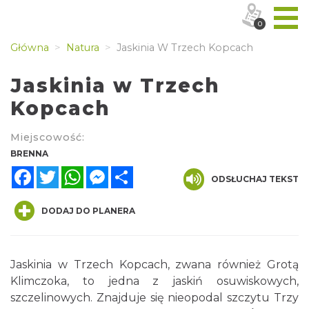
0
Główna
Natura
Jaskinia W Trzech Kopcach
Jaskinia w Trzech
Kopcach
Miejscowość:
BRENNA
Facebook
Twitter
WhatsApp
Messenger
Share
ODSŁUCHAJ TEKST
DODAJ DO PLANERA
Jaskinia w Trzech Kopcach, zwana również Grotą
Klimczoka, to jedna z jaskiń osuwiskowych,
szczelinowych. Znajduje się nieopodal szczytu Trzy