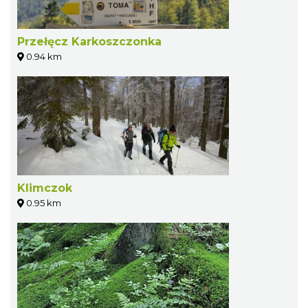
Przełęcz Karkoszczonka
0.94 km
Klimczok
0.95 km