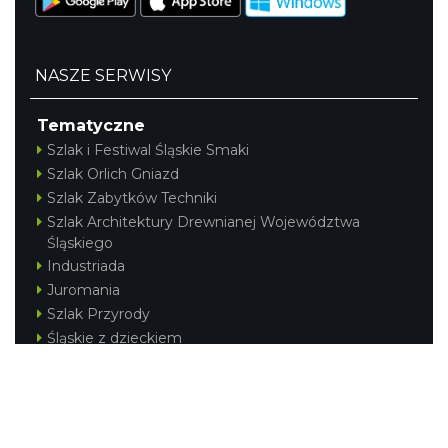
NASZE SERWISY
Tematyczne
Szlak i Festiwal Śląskie Smaki
Szlak Orlich Gniazd
Szlak Zabytków Techniki
Szlak Architektury Drewnianej Województwa
Śląskiego
Industriada
Juromania
Szlak Przyrody
Śląskie z dzieckiem
Śląskie po zdrowie
Festiwal Górnej Odry
Festiwal DziewięćSił
Kajakiem przez Śląskie