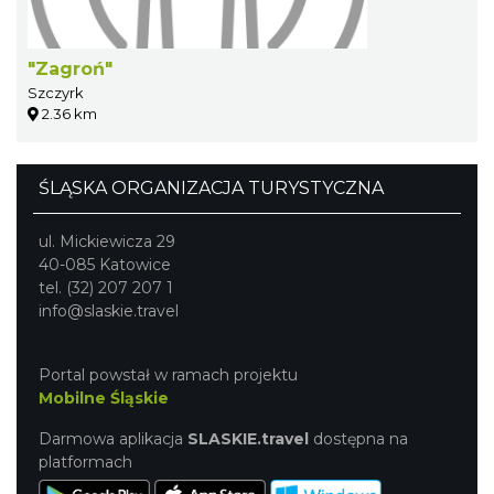
"Zagroń"
Szczyrk
2.36 km
ŚLĄSKA ORGANIZACJA TURYSTYCZNA
ul. Mickiewicza 29
40-085 Katowice
tel. (32) 207 207 1
info@slaskie.travel
Portal powstał w ramach projektu
Mobilne Śląskie
Darmowa aplikacja
SLASKIE.travel
dostępna na
platformach