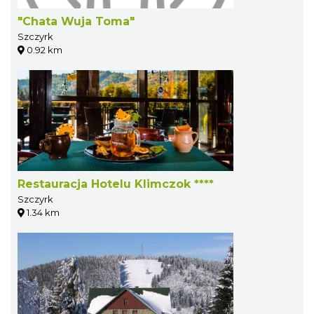
"Chata Wuja Toma"
Szczyrk
0.92 km
Restauracja Hotelu Klimczok ****
Szczyrk
1.34 km