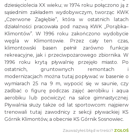
dziesięciolecia XX wieku; w 1974 roku połączono ją z
sąsiednim zakładem wydobywczym, tworząc KWK
„Czerwone Zagłębie”, która w ostatnich latach
działalności pracowała pod nazwą KWK „Porąbka–
Klimontów”. W 1996 roku zakończono wydobycie
węgla w Klimontowie. Przez cały ten czas,
klimontowski basen pełnił zarówno funkcje
rekreacyjne, jak i przeciwpożarowego zbiornika. W
1996 roku krytą pływalnię przejęło miasto. Po
ostatnich, gruntownych remontach i
modernizacjach można tutaj popływać w basenie o
wymiarach 25 na 9 m, wypocić się w saunie, czy
zadbać o figurę podczas zajęć aerobiku i aqua
aerobiku lub poćwiczyć na salce gimnastycznej.
Pływalnia służy także od lat sportowcom: najpierw
trenowali tutaj zawodnicy z sekcji pływackiej KS
Górnik Klimontów, a obecnie KS Górnik Sosnowiec.
Zauważyłeś błąd w treści?
ZGŁOŚ