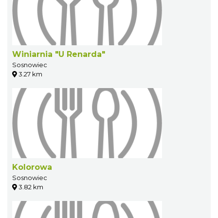
Winiarnia "U Renarda"
Sosnowiec
3.27 km
Kolorowa
Sosnowiec
3.82 km