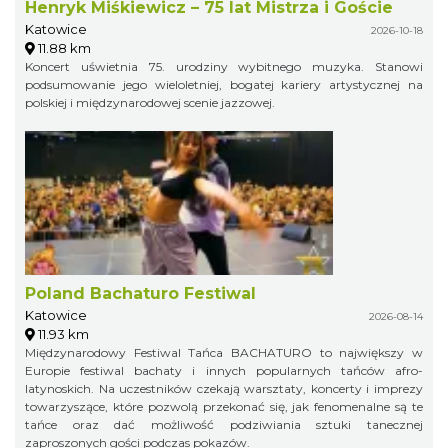
Henryk Miśkiewicz – 75 lat Mistrza i Goście
Katowice
2026-10-18
11.88 km
Koncert uświetnia 75. urodziny wybitnego muzyka. Stanowi
podsumowanie jego wieloletniej, bogatej kariery artystycznej na
polskiej i międzynarodowej scenie jazzowej.
Poland Bachaturo Festiwal
Katowice
2026-08-14
11.93 km
Międzynarodowy Festiwal Tańca BACHATURO to największy w
Europie festiwal bachaty i innych popularnych tańców afro-
latynoskich. Na uczestników czekają warsztaty, koncerty i imprezy
towarzyszące, które pozwolą przekonać się, jak fenomenalne są te
tańce oraz dać możliwość podziwiania sztuki tanecznej
zaproszonych gości podczas pokazów.