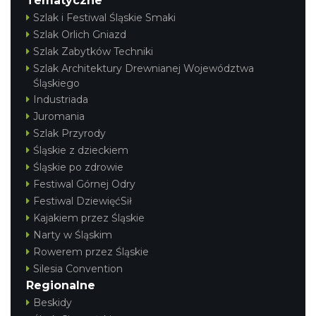
Tematyczne
Szlak i Festiwal Śląskie Smaki
Szlak Orlich Gniazd
Szlak Zabytków Techniki
Szlak Architektury Drewnianej Województwa
Śląskiego
Industriada
Juromania
Szlak Przyrody
Śląskie z dzieckiem
Śląskie po zdrowie
Festiwal Górnej Odry
Festiwal DziewięćSił
Kajakiem przez Śląskie
Narty w Śląskim
Rowerem przez Śląskie
Silesia Convention
Regionalne
Beskidy