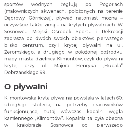
sportów wodnych żeglują po Pogoriach
(malowniczych akwenach, położonych na terenie
Dąbrowy Górniczej), pływać natomiast można –
oczywiście także zimą – na krytych pływalniach. W
Sosnowcu Miejski Ośrodek Sportu i Rekreacji
zaprasza do dwóch swoich obiektów: pierwszego
blisko centrum, czyli krytej pływalni na ul.
Żeromskiego, a drugiego w położonej pośrodku
mapy miasta dzielnicy Klimontów, czyli do pływalni
krytej przy ul. Majora Henryka „Hubala”
Dobrzańskiego 99 .
O pływalni
Klimontowska kryta pływalnia powstała w latach 60.
ubiegłego stulecia, na potrzeby pracowników
funkcjonującej tutaj wówczas kopalni węgla
kamiennego „Klimontów”. Kopalnia ta była obecna
w krajobrazie Sosnowca od pierwszego