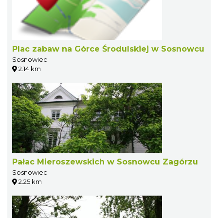
Plac zabaw na Górce Środulskiej w Sosnowcu
Sosnowiec
2.14 km
Pałac Mieroszewskich w Sosnowcu Zagórzu
Sosnowiec
2.25 km