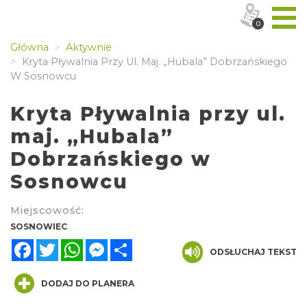
0
Główna
Aktywnie
Kryta Pływalnia Przy Ul. Maj. „Hubala” Dobrzańskiego
W Sosnowcu
Kryta Pływalnia przy ul.
maj. „Hubala”
Dobrzańskiego w
Sosnowcu
Miejscowość:
SOSNOWIEC
Facebook
Twitter
WhatsApp
Messenger
Share
ODSŁUCHAJ TEKST
DODAJ DO PLANERA