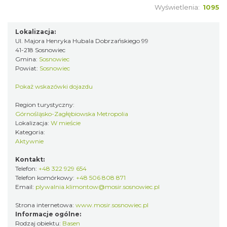
Wyświetlenia:
1095
Lokalizacja:
Ul. Majora Henryka Hubala Dobrzańskiego 99
41-218 Sosnowiec
Gmina:
Sosnowiec
Powiat:
Sosnowiec
Pokaż wskazówki dojazdu
Region turystyczny:
Górnośląsko-Zagłębiowska Metropolia
Lokalizacja:
W mieście
Kategoria:
Aktywnie
Kontakt:
Telefon:
+48 322 929 654
Telefon komórkowy:
+48 506 808 871
Email:
plywalnia.klimontow@mosir.sosnowiec.pl
Strona internetowa:
www.mosir.sosnowiec.pl
Informacje ogólne:
Rodzaj obiektu:
Basen