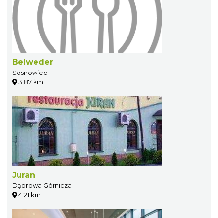
Belweder
Sosnowiec
3.87 km
Juran
Dąbrowa Górnicza
4.21 km