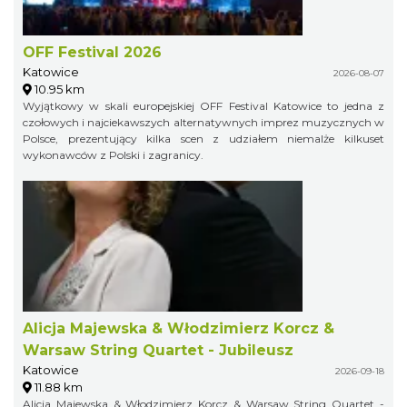
OFF Festival 2026
Katowice
2026-08-07
10.95 km
Wyjątkowy w skali europejskiej OFF Festival Katowice to jedna z
czołowych i najciekawszych alternatywnych imprez muzycznych w
Polsce, prezentujący kilka scen z udziałem niemalże kilkuset
wykonawców z Polski i zagranicy.
Alicja Majewska & Włodzimierz Korcz &
Warsaw String Quartet - Jubileusz
Katowice
2026-09-18
11.88 km
Alicja Majewska & Włodzimierz Korcz & Warsaw String Quartet -