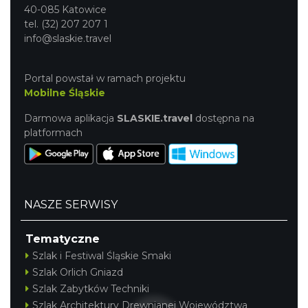
40-085 Katowice
tel. (32) 207 207 1
info@slaskie.travel
Portal powstał w ramach projektu
Henryk Miśkiewicz – 75 lat Mistrza i Goście
Mobilne Śląskie
Katowice
14.19 km
2026-10-18
Darmowa aplikacja
SLASKIE.travel
dostępna na
platformach
NASZE SERWISY
Tematyczne
CO, GDZIE, KIEDY W KATOWICACH 3-
Szlak i Festiwal Śląskie Smaki
9.08.2026
Szlak Orlich Gniazd
Katowice
14.48 km
2026-08-03
Szlak Zabytków Techniki
Szlak Architektury Drewnianej Województwa