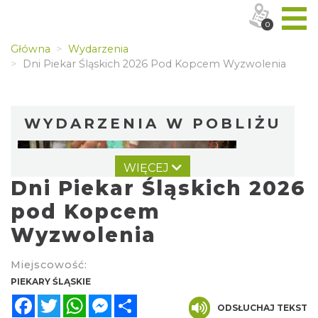
0
Główna
Wydarzenia
Dni Piekar Śląskich 2026 Pod Kopcem Wyzwolenia
WYDARZENIA W POBLIŻU
WIĘCEJ
Dni Piekar Śląskich 2026
pod Kopcem
Wyzwolenia
Dzień Kartofla w chorzowskim skansenie
Miejscowość:
Chorzów
PIEKARY ŚLĄSKIE
9.91 km
2026-09-20
Facebook
Twitter
WhatsApp
Messenger
Share
ODSŁUCHAJ TEKST