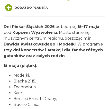
DODAJ DO PLANERA
Dni Piekar Śląskich 2026
odbędą się
15–17 maja
pod
Kopcem Wyzwolenia
. Miasto stanie się
O zbożach, chlebie i ziołach
muzycznym centrum regionu, goszcząc m.in.
Chorzów
Dawida Kwiatkowskiego i Modelki
. W programie
9.91 km
2026-08-23
trzy dni koncertów i atrakcji dla fanów różnych
gatunków oraz całych rodzin
.
15 maja (piątek):
Modelki,
Blacha 2115,
Technobus,
Śląsko Wilijo
Kaen,
Chorzów
Benassi Bros ft. Dhany,
9.91 km
2026-12-13
Bueno Clinic.