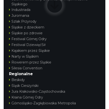
Śląskiego
Industriada
Juromania
Szlak Przyrody
Śląskie z dzieckiem
Śląskie po zdrowie
Muzyka zespołu Metallica symfonicznie
Festiwal Górnej Odry
2026
Festiwal DziewięćSił
Katowice
Kajakiem przez Śląskie
15.06 km
2026-11-14
Narty w Śląskim
Rowerem przez Śląskie
Silesia Convention
Regionalne
Beskidy
Śląsk Cieszyński
Jura Krakowsko-Częstochowska
Kraina Górnej Odry
OFF Festival 2026
Górnośląsko-Zagłębiowska Metropolia
Katowice