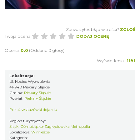
Zauważyłeś błąd w treści?
ZGŁOŚ
Twoja ocena:
DODAJ OCENĘ
Ocena:
0.0
(Oddano 0 głosy)
Fajer Festiwal 2026
Wyświetlenia:
1181
Chorzów
10.65 km
2026-08-28
Lokalizacja:
Ul. Kopiec Wyzwolenia
41-940 Piekary Śląskie
Gmina:
Piekary Śląskie
Powiat:
Piekary Śląskie
Pokaż wskazówki dojazdu
Region turystyczny:
Śląsk, Górnośląsko-Zagłębiowska Metropolia
Kult – Pomarańczowa Trasa 2026
Lokalizacja:
W mieście
Katowice
Kategoria: