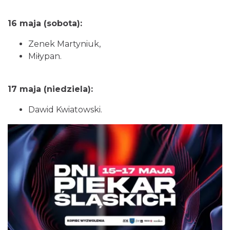
16 maja (sobota):
Zenek Martyniuk,
Miłypan.
Silesia Memoriał Kamili Skolimowskiej
17 maja (niedziela):
Chorzów
10.65 km
2026-08-23
Dawid Kwiatowski.
Silesia Marathon 2026
Chorzów
10.65 km
2026-10-04