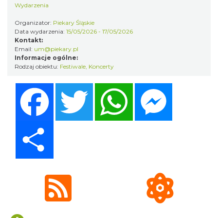
13.90 km
2026-11-14
Wydarzenia
Organizator:
Piekary Śląskie
Data wydarzenia:
15/05/2026 - 17/05/2026
Kontakt:
Email:
um@piekary.pl
Informacje ogólne:
Rodzaj obiektu:
Festiwale
,
Koncerty
Facebook
Twitter
WhatsApp
Messenger
Myslovitz - Sentymentalny powrót do lat
2000
Katowice
Share
13.90 km
2026-11-15