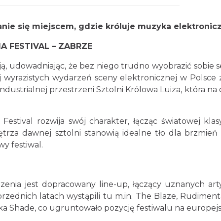
nie się miejscem, gdzie króluje muzyka elektronicz
IA FESTIVAL – ZABRZE
cją, udowadniając, że bez niego trudno wyobrazić sobie
 wyrazistych wydarzeń sceny elektronicznej w Polsce 
tindustrialnej przestrzeni Sztolni Królowa Luiza, która n
estival rozwija swój charakter, łącząc światowej kla
ętrza dawnej sztolni stanowią idealne tło dla brzmie
y festiwal.
nia jest dopracowany line-up, łączący uznanych artys
rzednich latach wystąpili tu m.in. The Blaze, Rudimenta
a Shade, co ugruntowało pozycję festiwalu na europejs