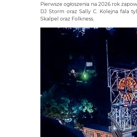
Pierwsze ogłoszenia na 2026 rok zapow
DJ Storm oraz Sally C. Kolejna fala t
Skalpel oraz Folkness.