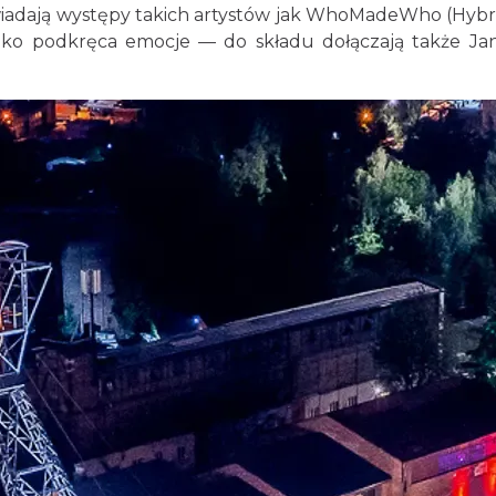
iadają występy takich artystów jak WhoMadeWho (Hybri
ylko podkręca emocje — do składu dołączają także Jan 