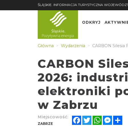
ŚLĄSKIE. INFORMACJA TURYSTYCZNA WOJEWÓDZ
ODKRYJ
AKTYWNI
Główna
Wydarzenia
CARBON Silesia Fe
CARBON Siles
2026: industr
elektroniki p
w Zabrzu
Miejscowość:
Facebook
Twitter
WhatsApp
Messe
Sh
ZABRZE