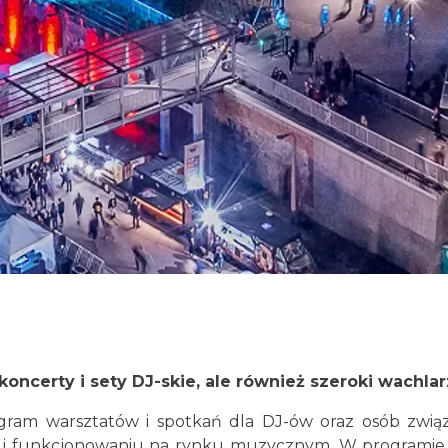
o koncerty i sety DJ-skie, ale również szeroki wach
ram warsztatów i spotkań dla DJ-ów oraz osób związ
u i funkcjonowaniu na rynku muzycznym. W programie 