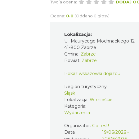
Twoja ocena:
DODAJ O
Ocena:
0.0
(Oddano 0 głosy)
Lokalizacja:
Ul. Maurycego Mochnackiego 12
41-800 Zabrze
Gmina:
Zabrze
Powiat:
Zabrze
Pokaż wskazówki dojazdu
Region turystyczny:
Śląsk
Lokalizacja:
W mieście
Kategoria:
Wydarzenia
Organizator:
GoFest!
Data
19/06/2026 -
wydarzenia:
20/06/2026