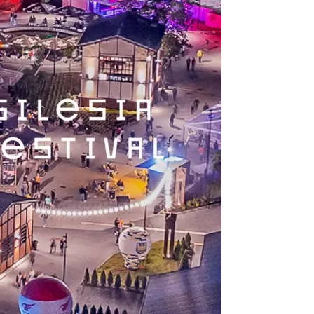
14.78 km
2026-12-11
LORD OF THE DANCE 2026
Katowice
14.78 km
2026-12-11
Poland Bachaturo Festiwal
Katowice
14.88 km
2026-08-14
17th WORLD BRIDGE SERIES
– Katowice 2026
Katowice
14.88 km
2026-08-20
Muzyka zespołu Metallica
symfonicznie 2026
Katowice
14.96 km
2026-11-14