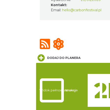
Kontakt:
Email:
hello@carbonfestival.pl
DODAJ DO PLANERA
Widok pełnoekranowy:
Atrakcje