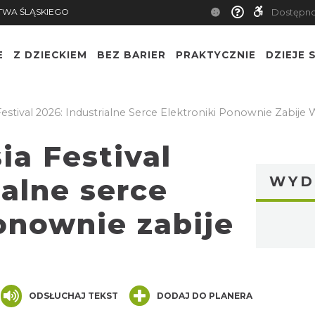
TWA ŚLĄSKIEGO
Dostępn
E
Z DZIECKIEM
BEZ BARIER
PRAKTYCZNIE
DZIEJE S
stival 2026: Industrialne Serce Elektroniki Ponownie Zabije
ia Festival
ialne serce
WYD
onownie zabije
nger
are
ODSŁUCHAJ TEKST
DODAJ DO PLANERA