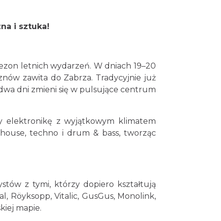
11.14 km
2026-08-23
na i sztuka!
Silesia Marathon 2026
Chorzów
11.14 km
2026-10-04
 sezon letnich wydarzeń. W dniach 19–20
Fajer Festiwal 2026
znów zawita do Zabrza. Tradycyjnie już
Chorzów
a dwa dni zmieni się w pulsujące centrum
11.14 km
2026-08-28
sy elektronikę z wyjątkowym klimatem
Dzień Kartofla w
ń house, techno i drum & bass, tworząc
chorzowskim skansenie
Chorzów
11.18 km
2026-09-20
O zbożach, chlebie i ziołach
tów z tymi, którzy dopiero kształtują
Chorzów
11.18 km
2026-08-23
l, Röyksopp, Vitalic, GusGus, Monolink,
kiej mapie.