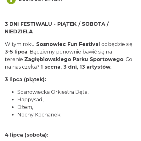
3 DNI FESTIWALU -
PIĄTEK / SOBOTA /
NIEDZIELA
W tym roku
Sosnowiec Fun Festival
odbędzie się
Poland Bachaturo Festiwal
3-5 lipca
. Będziemy ponownie bawić się na
Katowice
9.34 km
2026-08-14
terenie
Zagłębiowskiego Parku Sportowego
. Co
na nas czeka?
1 scena, 3 dni, 13 artystów.
3 lipca (piątek):
Sosnowiecka Orkiestra Dęta,
Happysad,
Dżem,
Nocny Kochanek.
17th WORLD BRIDGE SERIES – Katowice
2026
Katowice
4 lipca (sobota):
9.34 km
2026-08-20