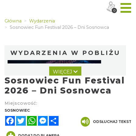
0
Główna
Wydarzenia
Sosnowiec Fun Festival 2026 – Dni Sosnowca
WYDARZENIA W POBLIŻU
WIĘCEJ
Sosnowiec Fun Festival
2026 – Dni Sosnowca
Miejscowość:
OFF Festival 2026
SOSNOWIEC
Katowice
Facebook
Twitter
WhatsApp
Messenger
Share
8.82 km
ODSŁUCHAJ TEKST
2026-08-07
DODAJ DO PLANERA