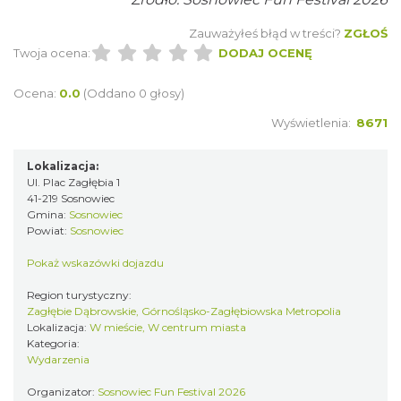
Katowice
9.34 km
2026-10-03
Zauważyłeś błąd w treści?
ZGŁOŚ
Twoja ocena:
DODAJ OCENĘ
Ocena:
0.0
(Oddano 0 głosy)
Wyświetlenia:
8671
Lokalizacja:
Ul. Plac Zagłębia 1
41-219 Sosnowiec
Henryk Miśkiewicz – 75 lat Mistrza i Goście
Gmina:
Sosnowiec
Katowice
Powiat:
Sosnowiec
9.34 km
2026-10-18
Pokaż wskazówki dojazdu
Region turystyczny:
Zagłębie Dąbrowskie, Górnośląsko-Zagłębiowska Metropolia
Lokalizacja:
W mieście, W centrum miasta
Kategoria:
Wydarzenia
Organizator:
Sosnowiec Fun Festival 2026