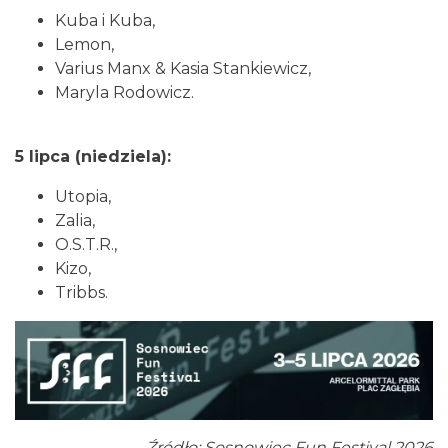
Kuba i Kuba,
Lemon,
Varius Manx & Kasia Stankiewicz,
Maryla Rodowicz.
5 lipca (niedziela):
Alicja Majewska & Włodzimierz Korcz &
Utopia,
Warsaw String Quartet - Jubileusz
Zalia,
Katowice
O.S.T.R.,
9.34 km
2026-09-18
Kizo,
Tribbs.
44. Rawa Blues Festival
Źródło: Sosnowiec Fun Festival 2026