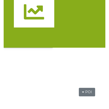
Trasa
LORD OF THE DANCE - 30th Anniversary
Tour
Katowice
9.50 km
2026-12-11
LORD OF THE DANCE 2026
Katowice
9.50 km
2026-12-11
POI