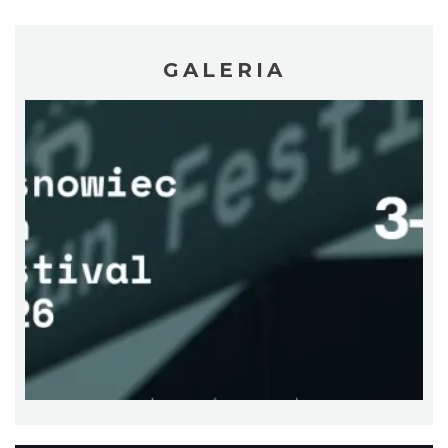
GALERIA
CO, GDZIE, KIEDY W KATOWICACH 3-
9.08.2026
Katowice
9.92 km
2026-08-03
Muzyka zespołu Metallica symfonicznie
2026
Katowice
10.00 km
2026-11-14