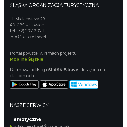
ŚLĄSKA ORGANIZACJA TURYSTYCZNA
ul. Mickiewicza 29
40-085 Katowice
tel. (32) 207 207 1
info@slaskie.travel
Dzień Kartofla w chorzowskim skansenie
Chorzów
Portal powstał w ramach projektu
12.49 km
2026-09-20
Mobilne Śląskie
Darmowa aplikacja
SLASKIE.travel
dostępna na
platformach
NASZE SERWISY
O zbożach, chlebie i ziołach
Chorzów
Tematyczne
12.49 km
2026-08-23
Szlak i Festiwal Śląskie Smaki