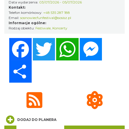
Kult – Pomarańczowa Trasa 2026
Data wydarzenia:
03/07/2026 - 05/07/2026
Kontakt:
Katowice
Telefon komórkowy:
+48 535 287 188
9.49 km
2026-11-14
Email:
sosnowiecfunfestival@sosisz.pl
Informacje ogólne:
Rodzaj obiektu:
Festiwale
,
Koncerty
Facebook
Twitter
WhatsApp
Messenger
Share
Myslovitz - Sentymentalny powrót do lat
2000
Katowice
9.49 km
2026-11-15
DODAJ DO PLANERA