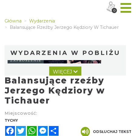
0
Główna
Wydarzenia
Balansujące Rzeźby Jerzego Kędziory W Tichauer
WYDARZENIA W POBLIŻU
WIĘCEJ
Balansujące rzeźby
Jerzego Kędziory w
Tichauer
Wystawa prof. Włodzimierza
Miejscowość:
Kwiatkowskiego w Tichauer Art Gallery
TYCHY
Tychy
Facebook
Twitter
WhatsApp
Messenger
Share
0.00 km
2026-07-31
ODSŁUCHAJ TEKST