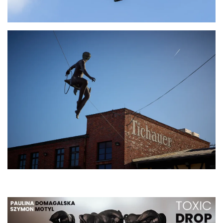
Henryk Miśkiewicz – 75 lat Mistrza i Goście
Katowice
13.61 km
2026-10-18
LORD OF THE DANCE - 30th Anniversary
Tour
Katowice
13.67 km
2026-12-11