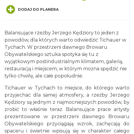
DODAJ DO PLANERA
Balansujące rzeźby Jerzego Kędziory to jeden z
powodów, dla których warto odwiedzić Tichauer w
Tychach. W przestrzeni dawnego Browaru
Muzyka zespołu Metallica symfonicznie
Obywatelskiego sztuka spotyka się tu z
2026
wyjątkowym postindustrialnym klimatem, galerią,
Katowice
restauracją i miejscem, w którym można spędzić nie
12.45 km
2026-11-14
tylko chwilę, ale całe popołudnie.
Tichauer w Tychach to miejsce, do którego warto
przyjechać dla samej atmosfery, a rzeźby Jerzego
Kędziory są jednym z najmocniejszych powodów, by
zrobić to właśnie teraz. Balansujące prace artysty
prezentowane w przestrzeni dawnego Browaru
Obywatelskiego przyciągają wzrok, zachęcają do
OFF Festival 2026
spaceru i świetnie wpisują się w charakter całego
Katowice