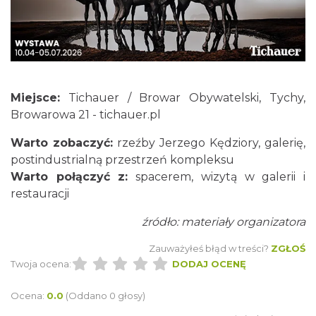
LORD OF THE DANCE 2026
Katowice
13.67 km
2026-12-11
Miejsce:
Tichauer / Browar Obywatelski, Tychy,
Browarowa 21 -
tichauer.pl
Warto zobaczyć:
rzeźby Jerzego Kędziory, galerię,
postindustrialną przestrzeń kompleksu
Warto połączyć z:
spacerem, wizytą w galerii i
restauracji
źródło: materiały organizatora
Kult – Pomarańczowa Trasa 2026
Katowice
Zauważyłeś błąd w treści?
ZGŁOŚ
13.75 km
2026-11-14
Twoja ocena:
DODAJ OCENĘ
Ocena:
0.0
(Oddano 0 głosy)