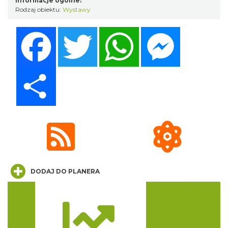
Informacje ogólne:
Rodzaj obiektu:
Wystawy
Facebook
Twitter
WhatsApp
Messenger
Share
17th WORLD BRIDGE SERIES – Katowice
2026
Katowice
13.81 km
2026-08-20
DODAJ DO PLANERA
Silesia Memoriał Kamili Skolimowskiej
Trasa
Chorzów