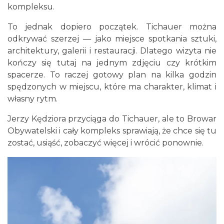
kompleksu.
12.55 km
2026-08-07
To jednak dopiero początek. Tichauer można
odkrywać szerzej — jako miejsce spotkania sztuki,
architektury, galerii i restauracji. Dlatego wizyta nie
kończy się tutaj na jednym zdjęciu czy krótkim
spacerze. To raczej gotowy plan na kilka godzin
spędzonych w miejscu, które ma charakter, klimat i
własny rytm.
CO, GDZIE, KIEDY W KATOWICACH 3-
9.08.2026
Jerzy Kędziora przyciąga do Tichauer, ale to Browar
Katowice
Obywatelski i cały kompleks sprawiają, że chce się tu
12.96 km
2026-08-03
zostać, usiąść, zobaczyć więcej i wrócić ponownie.