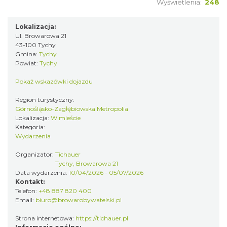
Wyświetlenia:
248
Lokalizacja:
Ul. Browarowa 21
43-100 Tychy
Gmina:
Tychy
Myslovitz - Sentymentalny powrót do lat
Powiat:
Tychy
2000
Katowice
Pokaż wskazówki dojazdu
13.75 km
2026-11-15
Region turystyczny:
Górnośląsko-Zagłębiowska Metropolia
Lokalizacja:
W mieście
Kategoria:
Wydarzenia
Organizator:
Tichauer
Tychy, Browarowa 21
Data wydarzenia:
10/04/2026 - 05/07/2026
Kontakt:
Poland Bachaturo Festiwal
Telefon:
+48 887 820 400
Katowice
Email:
biuro@browarobywatelski.pl
13.81 km
2026-08-14
Strona internetowa:
https://tichauer.pl