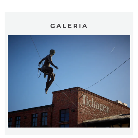
15.37 km
2026-08-28
GALERIA
Święto Ziół w pszczyńskim skansenie
Pszczyna
15.64 km
2026-08-15
Dzień Kartofla w chorzowskim skansenie