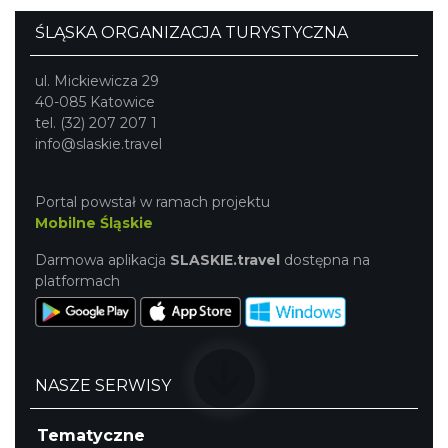
Chorzów
ŚLĄSKA ORGANIZACJA TURYSTYCZNA
16.16 km
2026-09-20
ul. Mickiewicza 29
40-085 Katowice
tel. (32) 207 207 1
info@slaskie.travel
Portal powstał w ramach projektu
Mobilne Śląskie
O zbożach, chlebie i ziołach
Chorzów
Darmowa aplikacja
SLASKIE.travel
dostępna na
16.16 km
2026-08-23
platformach
NASZE SERWISY
Tematyczne