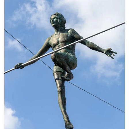
Alicja Majewska & Włodzimierz Korcz &
Warsaw String Quartet - Jubileusz
Katowice
13.61 km
2026-09-18
44. Rawa Blues Festival
Katowice
13.61 km
2026-10-03