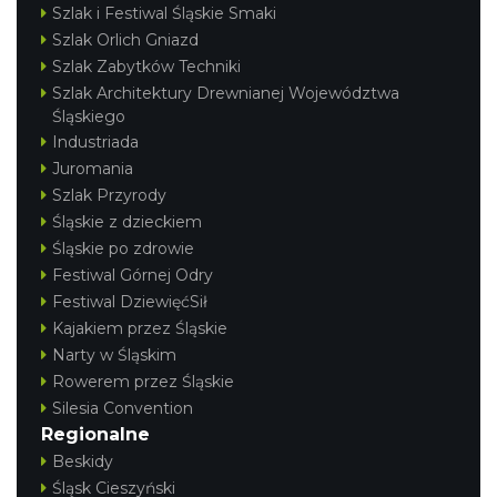
Śląsko Wilijo
Szlak i Festiwal Śląskie Smaki
Chorzów
Szlak Orlich Gniazd
16.16 km
2026-12-13
Szlak Zabytków Techniki
Szlak Architektury Drewnianej Województwa
Śląskiego
Industriada
Juromania
Szlak Przyrody
Śląskie z dzieckiem
Śląskie po zdrowie
Koncert Sandry w Gliwicach
Festiwal Górnej Odry
Gliwice
Festiwal DziewięćSił
23.30 km
2026-10-16
Kajakiem przez Śląskie
Narty w Śląskim
Rowerem przez Śląskie
Silesia Convention
Regionalne
Beskidy
Śląsk Cieszyński