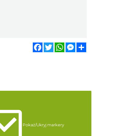
Katowice
21.71 km
2026-12-11
LORD OF THE DANCE 2026
Katowice
21.71 km
2026-12-11
Facebook
Twitter
WhatsApp
Messenger
Share
Muzyka zespołu Metallica
symfonicznie 2026
Katowice
21.73 km
2026-11-14
Poland Bachaturo Festiwal
Katowice
21.83 km
2026-08-14
17th WORLD BRIDGE SERIES
– Katowice 2026
Katowice
Pokaż/Ukryj markery
21.83 km
2026-08-20