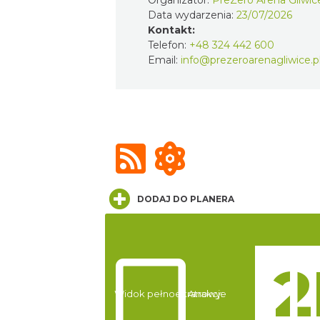
Organizator:
PreZero Arena Gliwic
Data wydarzenia:
23/07/2026
Kontakt:
Telefon:
+48 324 442 600
Email:
info@prezeroarenagliwice.p
DODAJ DO PLANERA
Widok pełnoekranowy:
Atrakcje