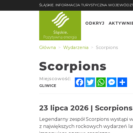
ŚLĄSKIE. INFORMACJA TURYSTYCZNA WOJEWÓDZ
ODKRYJ
AKTYWNI
Główna
Wydarzenia
Scorpions
Scorpions
Miejscowość:
Facebook
Twitter
WhatsApp
Messe
Sh
GLIWICE
23 lipca 2026 | Scorpions
Legendarny zespół Scorpions wystąpi w
z największych rockowych wydarzeń lat