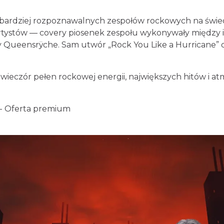
jbardziej rozpoznawalnych zespołów rockowych na świecie
 artystów — covery piosenek zespołu wykonywały międz
 Queensrÿche. Sam utwór „Rock You Like a Hurricane” d
wieczór pełen rockowej energii, największych hitów i atm
 - Oferta premium