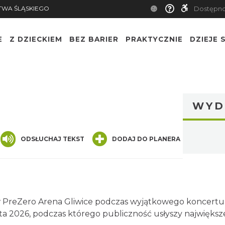
TWA ŚLĄSKIEGO
Dostępn
E
Z DZIECKIEM
BEZ BARIER
PRAKTYCZNIE
DZIEJE S
WYD
nger
are
ODSŁUCHAJ TEKST
DODAJ DO PLANERA
 PreZero Arena Gliwice podczas wyjątkowego koncertu w
a 2026, podczas którego publiczność usłyszy największ