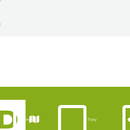
e
l
Noclegi
Trasy