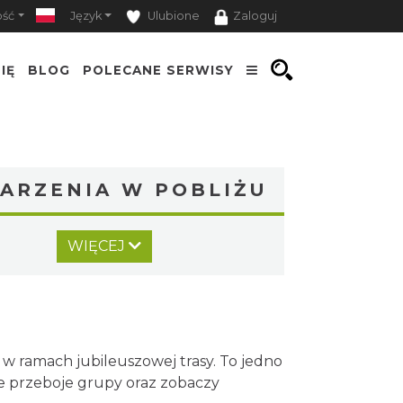
ość
Język
Ulubione
Zaloguj
IĘ
BLOG
POLECANE SERWISY
ARZENIA W POBLIŻU
Koncert Sandry w Gliwicach
WIĘCEJ
Gliwice
0.18 km
2026-10-16
Silesia Memoriał Kamili
Skolimowskiej
Chorzów
 ramach jubileuszowej trasy. To jedno
18.28 km
2026-08-23
e przeboje grupy oraz zobaczy