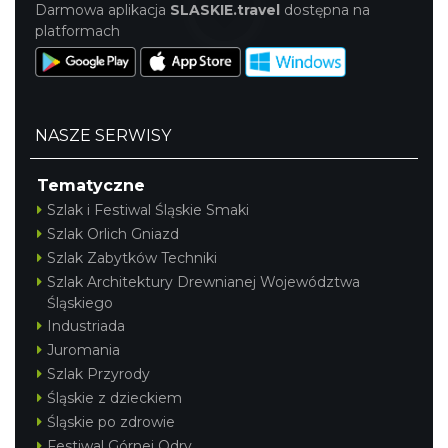
Darmowa aplikacja
SLASKIE.travel
dostępna na
platformach
NASZE SERWISY
Tematyczne
Szlak i Festiwal Śląskie Smaki
Szlak Orlich Gniazd
Szlak Zabytków Techniki
Szlak Architektury Drewnianej Województwa
Śląskiego
Industriada
Juromania
Szlak Przyrody
Śląskie z dzieckiem
Śląskie po zdrowie
Festiwal Górnej Odry