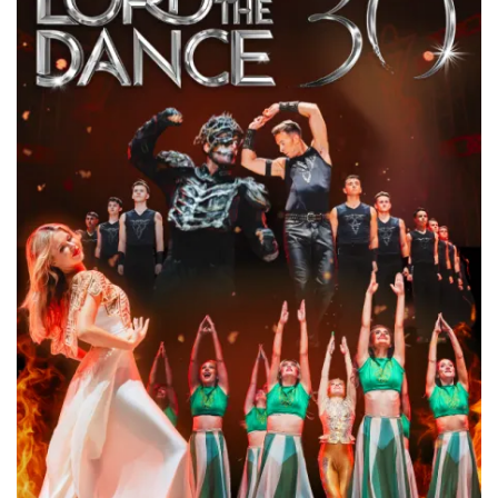
44. Rawa Blues Festival
Katowice
0.24 km
2026-10-03
Henryk Miśkiewicz – 75 lat Mistrza i Goście
Katowice
0.24 km
2026-10-18