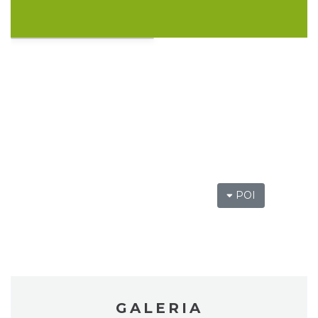
Dzień Kartofla w chorzowskim skansenie
Chorzów
4.50 km
2026-09-20
POI
O zbożach, chlebie i ziołach
Chorzów
4.50 km
2026-08-23
GALERIA