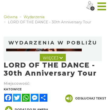
0
Główna
Wydarzenia
LORD OF THE DANCE - 30th Anniversary Tour
WYDARZENIA W POBLIŻU
WIĘCEJ
LORD OF THE DANCE -
30th Anniversary Tour
Miejscowość:
LORD OF THE DANCE 2026
KATOWICE
Katowice
Facebook
Twitter
WhatsApp
Messenger
Share
0.00 km
ODSŁUCHAJ TEKST
2026-12-11
DODAJ DO PLANERA