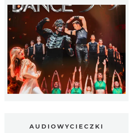
Śląsko Wilijo
Chorzów
4.50 km
2026-12-13
Wystawa prof. Włodzimierza
Kwiatkowskiego w Tichauer Art Gallery
AUDIOWYCIECZKI
Tychy