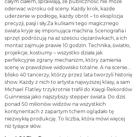
całym ciałem, sprawiają, że publiczność nie może
oderwać wzroku od sceny. Każdy krok, każde
uderzenie w podłogę, każdy obrót – to eksplozja
precyzji, pasji i siły.Za kulisami tego magicznego
świata kryje się imponująca machina. Scenografia i
sprzęt podróżują na aż sześciu ciężarówkach, a ich
montaż zajmuje prawie 10 godzin. Technika, światło,
projekcje, kostiumy – wszystko działa jak
Poland Bachaturo Festiwal
perfekcyjnie zgrany mechanizm, który zamienia
Katowice
scenę w prawdziwe widowisko totalne. A na scenie…
0.17 km
2026-08-14
blisko 40 tancerzy, którzy przez lata tworzyli historię
show. Każdy z nich to artysta najwyższej klasy, a sam
Michael Flatley trzykrotnie trafił do Księgi Rekordów
Guinnessa jako najszybszy stepper świata. Do dziś
ponad 50 milionów widzów na wszystkich
kontynentach z zapartym tchem oglądało tę
niezwykłą produkcję. To liczba, która mówi więcej
niż tysiące słów.
17th WORLD BRIDGE SERIES – Katowice
2026