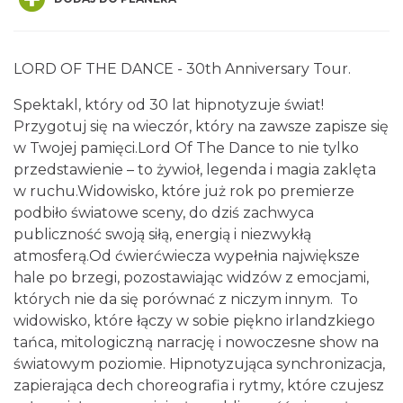
LORD OF THE DANCE - 30th Anniversary Tour.
Spektakl, który od 30 lat hipnotyzuje świat!
Przygotuj się na wieczór, który na zawsze zapisze się
Kult – Pomarańczowa Trasa 2026
w Twojej pamięci.Lord Of The Dance to nie tylko
Katowice
0.09 km
2026-11-14
przedstawienie – to żywioł, legenda i magia zaklęta
w ruchu.Widowisko, które już rok po premierze
podbiło światowe sceny, do dziś zachwyca
publiczność swoją siłą, energią i niezwykłą
atmosferą.Od ćwierćwiecza wypełnia największe
hale po brzegi, pozostawiając widzów z emocjami,
których nie da się porównać z niczym innym. To
widowisko, które łączy w sobie piękno irlandzkiego
Myslovitz - Sentymentalny powrót do lat
tańca, mitologiczną narrację i nowoczesne show na
2000
światowym poziomie. Hipnotyzująca synchronizacja,
Katowice
zapierająca dech choreografia i rytmy, które czujesz
0.09 km
2026-11-15