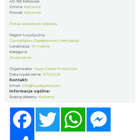
40-163 Katowice
Gmina:
Katowice
Powiat:
Katowice
Pokaż wskazówki dojazdu
OFF Festival 2026
Region turystyczny:
Górnośląsko-Zagłębiowska Metropolia
Katowice
Lokalizacja:
W mieście
2.23 km
2026-08-07
Kategoria:
Wydarzenia
Organizator:
Hype Global Production
Data wydarzenia:
11/12/2026
Kontakt:
Email:
info@hypeglobal.pro
Informacje ogólne:
Rodzaj obiektu:
Koncerty
Silesia Memoriał Kamili Skolimowskiej
Facebook
Twitter
WhatsApp
Messenger
Chorzów
4.05 km
2026-08-23
Share