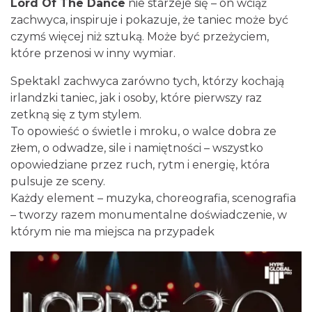
Lord Of The Dance
nie starzeje się – on wciąż
Katowice
zachwyca, inspiruje i pokazuje, że taniec może być
0.17 km
2026-08-20
czymś więcej niż sztuką. Może być przeżyciem,
które przenosi w inny wymiar.
Spektakl zachwyca zarówno tych, którzy kochają
irlandzki taniec, jak i osoby, które pierwszy raz
zetkną się z tym stylem.
To opowieść o świetle i mroku, o walce dobra ze
złem, o odwadze, sile i namiętności – wszystko
Alicja Majewska & Włodzimierz Korcz &
opowiedziane przez ruch, rytm i energię, która
Warsaw String Quartet - Jubileusz
pulsuje ze sceny.
Katowice
Każdy element – muzyka, choreografia, scenografia
0.24 km
2026-09-18
– tworzy razem monumentalne doświadczenie, w
którym nie ma miejsca na przypadek