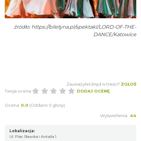
CO, GDZIE, KIEDY W KATOWICACH 3-
9.08.2026
źródło:
https://biletyna.pl/spektakl/LORD-OF-THE-
Katowice
DANCE/Katowice
0.71 km
2026-08-03
Zauważyłeś błąd w treści?
ZGŁOŚ
Twoja ocena:
DODAJ OCENĘ
Muzyka zespołu Metallica symfonicznie
2026
Ocena:
0.0
(Oddano 0 głosy)
Katowice
Wyświetlenia:
44
1.24 km
2026-11-14
Lokalizacja:
Ul. Plac Sławika i Antalla 1