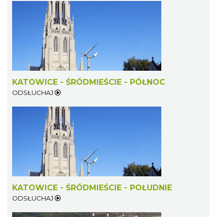
13.67 km
2026-07-31
KATOWICE - ŚRÓDMIEŚCIE - PÓŁNOC
ODSŁUCHAJ
Koncert Sandry w Gliwicach
Gliwice
21.85 km
2026-10-16
KATOWICE - ŚRÓDMIEŚCIE - POŁUDNIE
ODSŁUCHAJ
Zimna Połówka & Ćwiartka czyli Extremalny