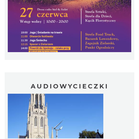
7.92 km
2026-08-23
Silesia Marathon 2026
Chorzów
7.92 km
2026-10-04
AUDIOWYCIECZKI
Fajer Festiwal 2026
Chorzów