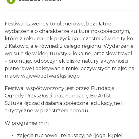
Festiwal Lawendy to plenerowe, bezpłatne
wydarzenie o charakterze kulturalno-społecznym,
które z roku na rok przyciąga uczestników nie tylko
z Katowic, ale również z całego regionu. Wydarzenie
OFF Festival 2026
wpisuje się w ideę turystyki lokalnej oraz slow travel
Katowice
– promując odpoczynek blisko natury, aktywności
4.94 km
2026-08-07
plenerowe i odkrywanie mniej oczywistych miejsc na
mapie województwa śląskiego.
Festiwal współtworzony jest przez Fundację
Ogrody Przyszłości oraz Fundację Be.Artist –
Sztuka, łącząc działania społeczne, edukacyjne i
artystyczne w przestrzeni ogrodu.
W programie m.in.:
CO, GDZIE, KIEDY W KATOWICACH 3-
9.08.2026
zajęcia ruchowe i relaksacyjne (joga, kąpiel
Katowice