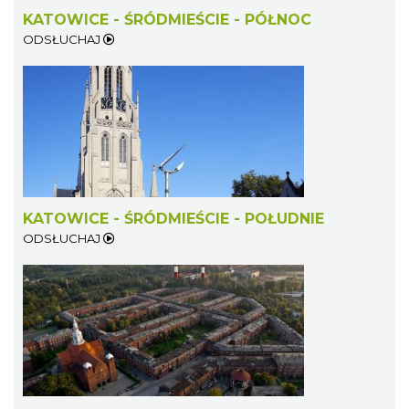
7.92 km
2026-08-28
KATOWICE - ŚRÓDMIEŚCIE - PÓŁNOC
ODSŁUCHAJ
Dzień Kartofla w chorzowskim skansenie
Chorzów
KATOWICE - ŚRÓDMIEŚCIE - POŁUDNIE
8.69 km
2026-09-20
ODSŁUCHAJ
O zbożach, chlebie i ziołach