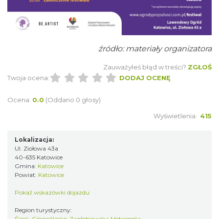
LORD OF THE DANCE - 30th Anniversary
Tour
Katowice
5.78 km
2026-12-11
źródło: materiały organizatora
Zauważyłeś błąd w treści?
ZGŁOŚ
Twoja ocena:
DODAJ OCENĘ
Ocena:
0.0
(Oddano 0 głosy)
Wyświetlenia:
415
Lokalizacja:
LORD OF THE DANCE 2026
Ul. Ziołowa 43a
Katowice
40-635 Katowice
5.78 km
2026-12-11
Gmina:
Katowice
Powiat:
Katowice
Pokaż wskazówki dojazdu
Region turystyczny:
Śląsk, Górnośląsko-Zagłębiowska Metropolia