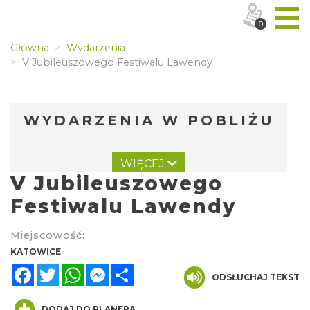
0
Główna
Wydarzenia
V Jubileuszowego Festiwalu Lawendy
WYDARZENIA W POBLIŻU
WIĘCEJ
V Jubileuszowego
Festiwalu Lawendy
Miejscowość:
Muzyka zespołu Metallica symfonicznie
KATOWICE
2026
Facebook
Twitter
WhatsApp
Messenger
Share
ODSŁUCHAJ TEKST
Katowice
4.57 km
2026-11-14
DODAJ DO PLANERA