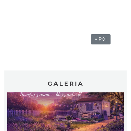
POI
Wystawa prof. Włodzimierza
Kwiatkowskiego w Tichauer Art Gallery
Tychy
7.89 km
2026-07-31
GALERIA
Silesia Memoriał Kamili Skolimowskiej
Chorzów