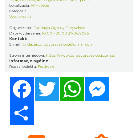
Lokalizacja:
W mieście
Kategoria:
Wydarzenia
Kult – Pomarańczowa Trasa 2026
Organizator:
Fundacja Ogrody Przyszłości
Katowice
Data wydarzenia:
10:00 - 20:00 27/06/2026
5.86 km
2026-11-14
Kontakt:
Email:
fundacja.ogrodyprzyszlosci@gmail.com
Strona internetowa:
https://www.ogrodyprzyszlosci.com.pl
Informacje ogólne:
Rodzaj obiektu:
Festiwale
Facebook
Twitter
WhatsApp
Messenger
Myslovitz - Sentymentalny powrót do lat
2000
Share
Katowice
5.86 km
2026-11-15