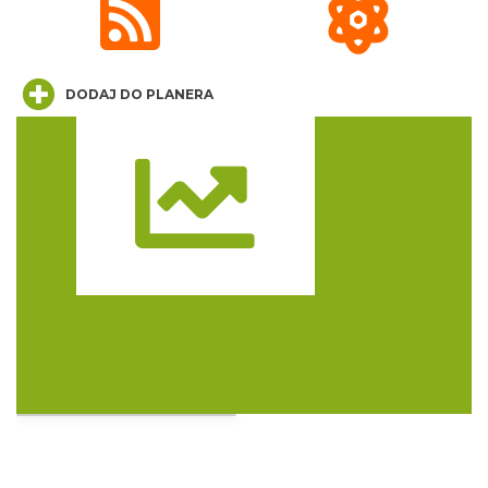
DODAJ DO PLANERA
Poland Bachaturo Festiwal
Katowice
5.92 km
2026-08-14
Trasa
17th WORLD BRIDGE SERIES – Katowice
2026
Katowice
5.92 km
2026-08-20