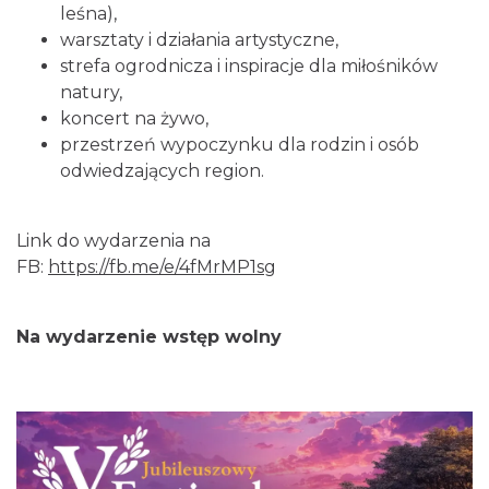
leśna),
5.07 km
2026-08-03
warsztaty i działania artystyczne,
strefa ogrodnicza i inspiracje dla miłośników
natury,
koncert na żywo,
przestrzeń wypoczynku dla rodzin i osób
odwiedzających region.
Alicja Majewska & Włodzimierz Korcz &
Link do wydarzenia na
Warsaw String Quartet - Jubileusz
FB:
https://fb.me/e/4fMrMP1sg
Katowice
5.73 km
2026-09-18
Na wydarzenie wstęp wolny