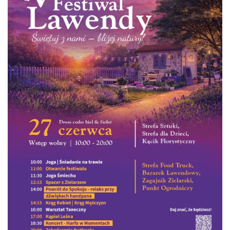
44. Rawa Blues Festival
Katowice
5.73 km
2026-10-03
Henryk Miśkiewicz – 75 lat Mistrza i Goście
Katowice
5.73 km
2026-10-18