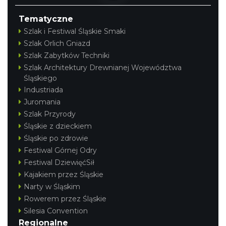
Koncert Sandry w Gliwicach
Gliwice
Tematyczne
21.31 km
2026-10-16
Szlak i Festiwal Śląskie Smaki
Szlak Orlich Gniazd
Szlak Zabytków Techniki
Szlak Architektury Drewnianej Województwa
Śląskiego
Industriada
Juromania
Szlak Przyrody
Święto Ziół w pszczyńskim skansenie
Śląskie z dzieckiem
Pszczyna
Śląskie po zdrowie
23.38 km
2026-08-15
Festiwal Górnej Odry
Festiwal DziewięćSił
Kajakiem przez Śląskie
Narty w Śląskim
Rowerem przez Śląskie
Silesia Convention
Regionalne