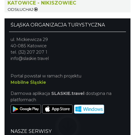
KATOWICE - NIKISZOWIEC
Chorzów
ODSŁUCHAJ
8.69 km
2026-08-23
ŚLĄSKA ORGANIZACJA TURYSTYCZNA
ul. Mickiewicza 29
40-085 Katowice
tel. (32) 207 207 1
info@slaskie.travel
Śląsko Wilijo
Chorzów
Portal powstał w ramach projektu
8.69 km
2026-12-13
Mobilne Śląskie
Darmowa aplikacja
SLASKIE.travel
dostępna na
platformach
NASZE SERWISY