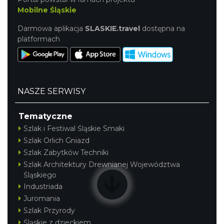
Mobilne Śląskie
Darmowa aplikacja
SLASKIE.travel
dostępna na
platformach
Henryk Miśkiewicz – 75 lat Mistrza i Goście
Katowice
4.29 km
2026-10-18
NASZE SERWISY
Tematyczne
Szlak i Festiwal Śląskie Smaki
Szlak Orlich Gniazd
Szlak Zabytków Techniki
Szlak Architektury Drewnianej Województwa
Śląskiego
Muzyka zespołu Metallica symfonicznie
Industriada
2026
Juromania
Katowice
4.77 km
2026-11-14
Szlak Przyrody
Śląskie z dzieckiem