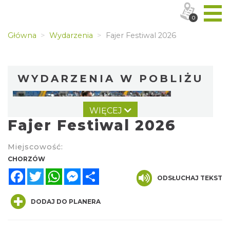
0
Główna
Wydarzenia
Fajer Festiwal 2026
WYDARZENIA W POBLIŻU
WIĘCEJ
Fajer Festiwal 2026
Miejscowość:
CHORZÓW
Facebook
Twitter
WhatsApp
Messenger
Share
Silesia Memoriał Kamili Skolimowskiej
ODSŁUCHAJ TEKST
Chorzów
0.00 km
2026-08-23
DODAJ DO PLANERA