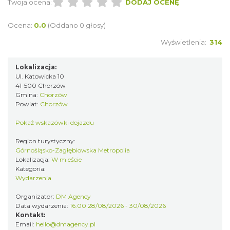
Twoja ocena:
DODAJ OCENĘ
Ocena:
0.0
(Oddano 0 głosy)
Wyświetlenia:
314
Lokalizacja:
Ul. Katowicka 10
Kult – Pomarańczowa Trasa 2026
41-500 Chorzów
Katowice
Gmina:
Chorzów
3.99 km
2026-11-14
Powiat:
Chorzów
Pokaż wskazówki dojazdu
Region turystyczny:
Górnośląsko-Zagłębiowska Metropolia
Lokalizacja:
W mieście
Kategoria:
Wydarzenia
Organizator:
DM Agency
Myslovitz - Sentymentalny powrót do lat
Data wydarzenia:
16:00 28/08/2026 - 30/08/2026
2000
Kontakt:
Katowice
Email:
hello@dmagency.pl