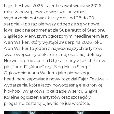
Fajer Festiwal 2026. Fajer Festiwal wraca w 2026
roku w nowej, jeszcze większej odsłonie.
Wydarzenie potrwa aż trzy dni - od 28 do 30
sierpnia - i po raz pierwszy odbędzie się w nowej
lokalizacji: na promenadzie Superauto.pl Stadionu
Silesia Marathon 2026
Śląskiego. Pierwszym ogłoszonym headlinerem jest
Chorzów
0.00 km
2026-10-04
Alan Walker, który wystąpi 29 sierpnia 2026 roku.
Alan Walker to jeden z najważniejszych artystów
światowej sceny elektronicznej ostatniej dekady.
Norweski producent i DJ jest znany z takich hitów
jak „Faded”, „Alone” czy „Sing Me to Sleep”.
Ogłoszenie Alana Walkera jako pierwszego
headlinera zapowiada nowy rozdział Fajer Festiwal -
wydarzenia, które łączy nowoczesną elektronikę,
Dzień Kartofla w chorzowskim skansenie
hip-hop i wyjątkową lokalizację w sercu Śląska.
Chorzów
Kolejne ogłoszenia artystów oraz szczegóły
0.79 km
2026-09-20
programu zostaną ujawnione już wkrótce.