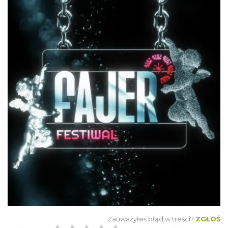
O zbożach, chlebie i ziołach
Chorzów
0.79 km
2026-08-23
Śląsko Wilijo
Chorzów
0.79 km
2026-12-13
Zauważyłeś błąd w treści?
ZGŁOŚ