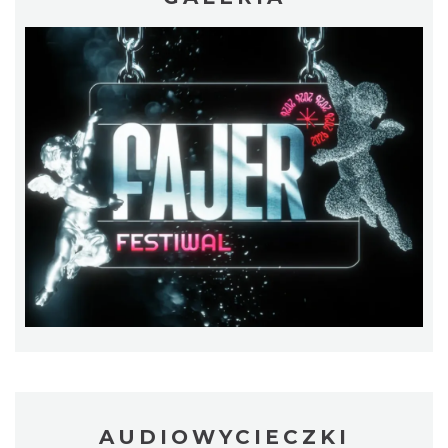
17th WORLD BRIDGE SERIES – Katowice
2026
Katowice
4.10 km
2026-08-20
CO, GDZIE, KIEDY W KATOWICACH 3-
9.08.2026
Katowice
4.27 km
2026-08-03
AUDIOWYCIECZKI