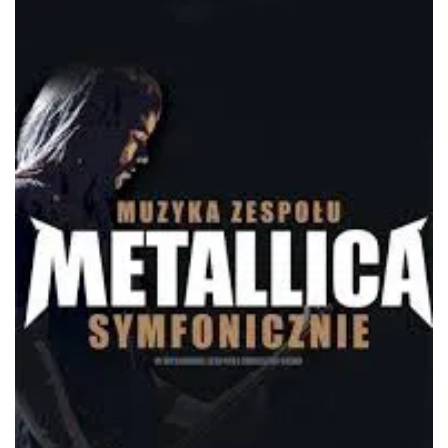
1.16 km
2026-10-03
Henryk Miśkiewicz – 75 lat Mistrza i Goście
Katowice
1.16 km
2026-10-18
LORD OF THE DANCE - 30th Anniversary