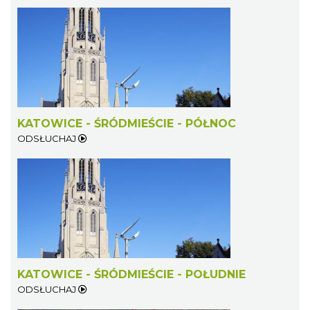
Dzień Kartofla w chorzowskim skansenie
Chorzów
KATOWICE - ŚRÓDMIEŚCIE - PÓŁNOC
5.35 km
2026-09-20
ODSŁUCHAJ
O zbożach, chlebie i ziołach
KATOWICE - ŚRÓDMIEŚCIE - POŁUDNIE
Chorzów
5.35 km
2026-08-23
ODSŁUCHAJ