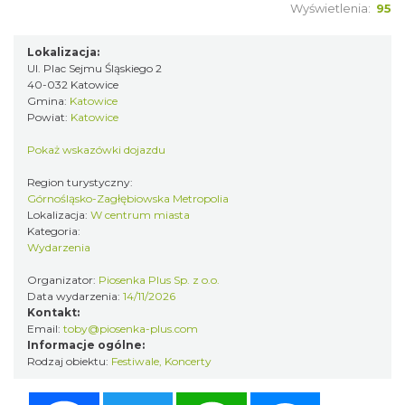
Wyświetlenia:
95
Kult – Pomarańczowa Trasa 2026
Katowice
Lokalizacja:
1.34 km
2026-11-14
Ul. Plac Sejmu Śląskiego 2
40-032 Katowice
Gmina:
Katowice
Powiat:
Katowice
Pokaż wskazówki dojazdu
Region turystyczny:
Górnośląsko-Zagłębiowska Metropolia
Lokalizacja:
W centrum miasta
Kategoria:
Myslovitz - Sentymentalny powrót do lat
Wydarzenia
2000
Organizator:
Piosenka Plus Sp. z o.o.
Katowice
Data wydarzenia:
14/11/2026
1.34 km
2026-11-15
Kontakt:
Email:
toby@piosenka-plus.com
Informacje ogólne:
Rodzaj obiektu:
Festiwale
,
Koncerty
Facebook
Twitter
WhatsApp
Messenger