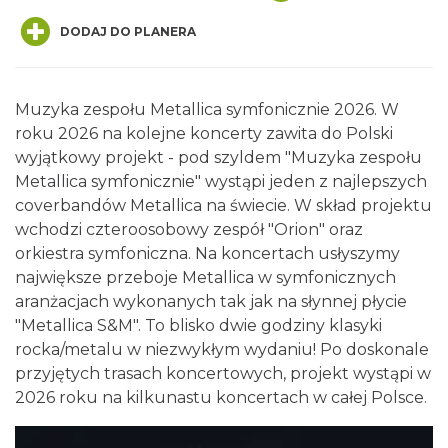
DODAJ DO PLANERA
Muzyka zespołu Metallica symfonicznie 2026. W
roku 2026 na kolejne koncerty zawita do Polski
wyjątkowy projekt - pod szyldem "Muzyka zespołu
Alicja Majewska & Włodzimierz Korcz &
Metallica symfonicznie" wystąpi jeden z najlepszych
Warsaw String Quartet - Jubileusz
coverbandów Metallica na świecie. W skład projektu
Katowice
wchodzi czteroosobowy zespół "Orion" oraz
1.16 km
2026-09-18
orkiestra symfoniczna. Na koncertach usłyszymy
największe przeboje Metallica w symfonicznych
aranżacjach wykonanych tak jak na słynnej płycie
"Metallica S&M". To blisko dwie godziny klasyki
rocka/metalu w niezwykłym wydaniu! Po doskonale
przyjętych trasach koncertowych, projekt wystąpi w
2026 roku na kilkunastu koncertach w całej Polsce.
44. Rawa Blues Festival
Katowice