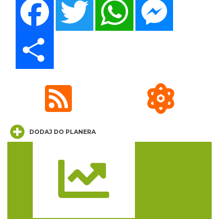
Share
Poland Bachaturo Festiwal
Katowice
1.37 km
2026-08-14
DODAJ DO PLANERA
17th WORLD BRIDGE SERIES – Katowice
2026
Katowice
Trasa
1.37 km
2026-08-20