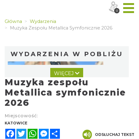
0
Główna
Wydarzenia
Muzyka Zespołu Metallica Symfonicznie 2026
WYDARZENIA W POBLIŻU
WIĘCEJ
Muzyka zespołu
Metallica symfonicznie
2026
CO, GDZIE, KIEDY W KATOWICACH 3-
Miejscowość:
9.08.2026
KATOWICE
Katowice
Facebook
Twitter
WhatsApp
Messenger
Share
0.59 km
2026-08-03
ODSŁUCHAJ TEKST