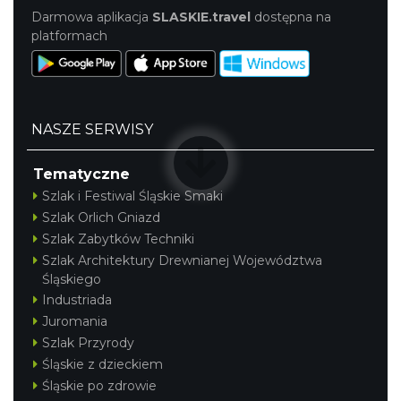
12.45 km
2026-07-31
Darmowa aplikacja
SLASKIE.travel
dostępna na
platformach
NASZE SERWISY
Tematyczne
Koncert Sandry w Gliwicach
Szlak i Festiwal Śląskie Smaki
Gliwice
21.88 km
2026-10-16
Szlak Orlich Gniazd
Szlak Zabytków Techniki
Szlak Architektury Drewnianej Województwa
Śląskiego
Industriada
Juromania
Szlak Przyrody
Śląskie z dzieckiem
Śląskie po zdrowie
Święto Ziół w pszczyńskim skansenie