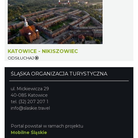
Śląsko Wilijo
KATOWICE - NIKISZOWIEC
Chorzów
ODSŁUCHAJ
5.35 km
2026-12-13
ŚLĄSKA ORGANIZACJA TURYSTYCZNA
ul. Mickiewicza 29
40-085 Katowice
tel. (32) 207 207 1
info@slaskie.travel
Wystawa prof. Włodzimierza
Portal powstał w ramach projektu
Kwiatkowskiego w Tichauer Art Gallery
Mobilne Śląskie
Tychy