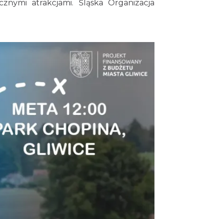
cznymi atrakcjami. Śląska Organizacja
Silesia Marathon 2026
Chorzów
19.20 km
2026-10-04
Fajer Festiwal 2026
Chorzów
19.20 km
2026-08-28
Dzień Kartofla w
chorzowskim skansenie
Chorzów
19.27 km
2026-09-20
O zbożach, chlebie i ziołach
Chorzów
19.27 km
2026-08-23
Śląsko Wilijo