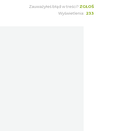
Katowice
Zauważyłeś błąd w treści?
ZGŁOŚ
24.32 km
2026-08-07
Wyświetlenia:
233