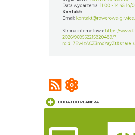
Data wydarzenia:
11:00 - 14:45 14/
Kontakt:
Email:
kontakt@rowerowe-gliwice.
Strona internetowa:
https://www.f
2026/968562215820489/?
rdid=7EwIzACZ3mdYayZt&share_
DODAJ DO PLANERA