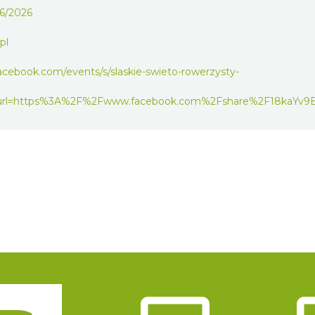
06/2026
pl
acebook.com/events/s/slaskie-swieto-rowerzysty-
url=https%3A%2F%2Fwww.facebook.com%2Fshare%2F18kaYv9