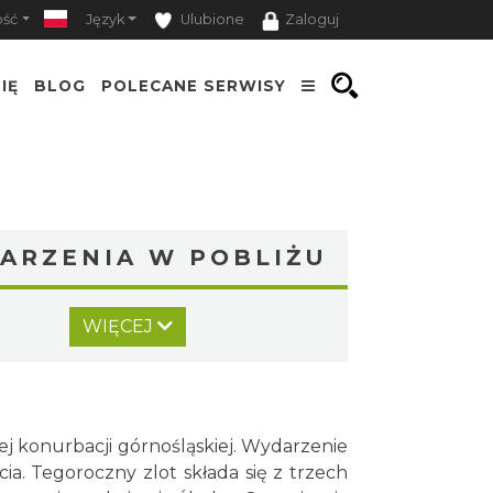
ość
Język
Ulubione
Zaloguj
IĘ
BLOG
POLECANE SERWISY
ARZENIA W POBLIŻU
Koncert Sandry w Gliwicach
WIĘCEJ
Gliwice
0.94 km
2026-10-16
Silesia Memoriał Kamili
Skolimowskiej
j konurbacji górnośląskiej. Wydarzenie
Chorzów
a. Tegoroczny zlot składa się z trzech
19.20 km
2026-08-23