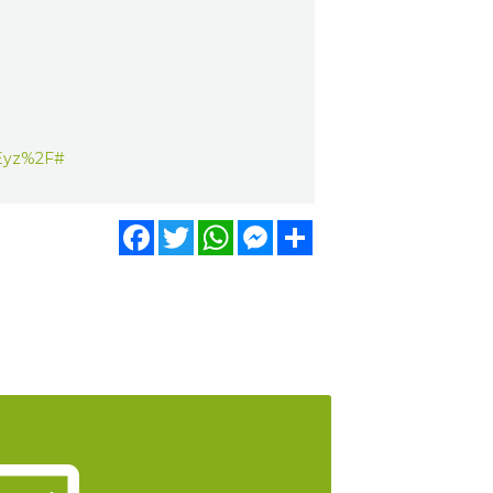
Eyz%2F#
Facebook
Twitter
WhatsApp
Messenger
Share