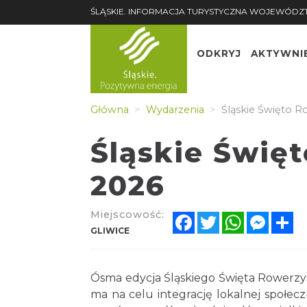
ŚLĄSKIE. INFORMACJA TURYSTYCZNA WOJEWÓDZ
ODKRYJ
AKTYWNI
Główna
Wydarzenia
Śląskie Święto R
Śląskie Świę
2026
Miejscowość:
Facebook
Twitter
WhatsApp
Messe
Sh
GLIWICE
Ósma edycja Śląskiego Święta Rowerzys
ma na celu integrację lokalnej społec