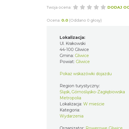
Twoja ocena:
DODAJ O
Ocena:
0.0
(Oddano 0 głosy)
Lokalizacja:
Ul. Krakowski
44-100 Gliwice
Gmina:
Gliwice
Powiat:
Gliwice
Pokaż wskazówki dojazdu
Region turystyczny:
Śląsk, Górnośląsko-Zagłębiowska
Metropolia
Lokalizacja:
W mieście
Kategoria:
Wydarzenia
Organizator:
Rowerowe Gliwice