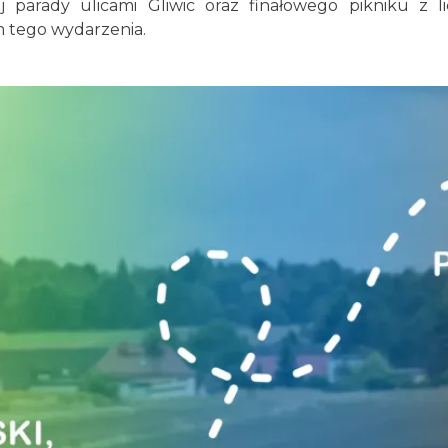
 parady ulicami Gliwic oraz finałowego pikniku z li
m tego wydarzenia.