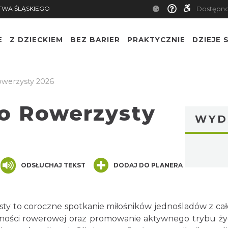
TWA ŚLĄSKIEGO
Dostępn
E
Z DZIECKIEM
BEZ BARIER
PRAKTYCZNIE
DZIEJE S
owerzysty 2026
to Rowerzysty
WYD
nger
are
ODSŁUCHAJ TEKST
DODAJ DO PLANERA
ty to coroczne spotkanie miłośników jednośladów z całe
zności rowerowej oraz promowanie aktywnego trybu życi