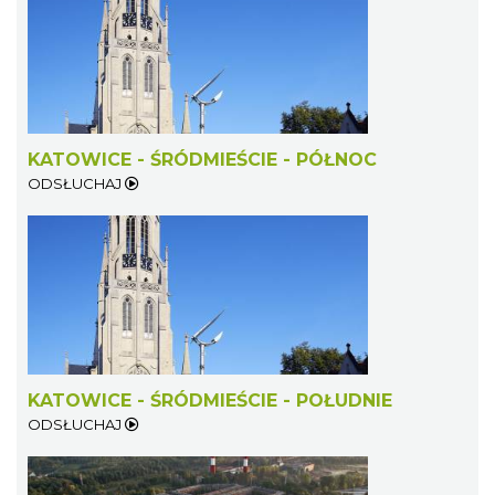
KATOWICE - ŚRÓDMIEŚCIE - PÓŁNOC
ODSŁUCHAJ
Wystawa prof. Włodzimierza
Kwiatkowskiego w Tichauer Art Gallery
Tychy
12.93 km
2026-07-31
KATOWICE - ŚRÓDMIEŚCIE - POŁUDNIE
ODSŁUCHAJ
Koncert Sandry w Gliwicach