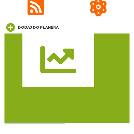
DODAJ DO PLANERA
Silesia Memoriał Kamili Skolimowskiej
Chorzów
3.81 km
2026-08-23
Trasa
Silesia Marathon 2026
Chorzów
3.81 km
2026-10-04