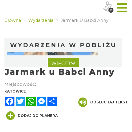
0
Główna
Wydarzenia
Jarmark U Babci Anny
WYDARZENIA W POBLIŻU
WIĘCEJ
Jarmark u Babci Anny
Miejscowość:
KATOWICE
Facebook
Twitter
WhatsApp
Messenger
Share
CO, GDZIE, KIEDY W KATOWICACH 3-
ODSŁUCHAJ TEKST
9.08.2026
Katowice
DODAJ DO PLANERA
0.55 km
2026-08-03