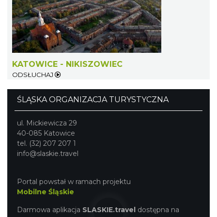
Gliwice
21.13 km
2026-10-16
KATOWICE - NIKISZOWIEC
ODSŁUCHAJ
ŚLĄSKA ORGANIZACJA TURYSTYCZNA
Święto Ziół w pszczyńskim skansenie
Pszczyna
ul. Mickiewicza 29
28.42 km
2026-08-15
40-085 Katowice
tel. (32) 207 207 1
info@slaskie.travel
Portal powstał w ramach projektu
Mobilne Śląskie
Darmowa aplikacja
SLASKIE.travel
dostępna na