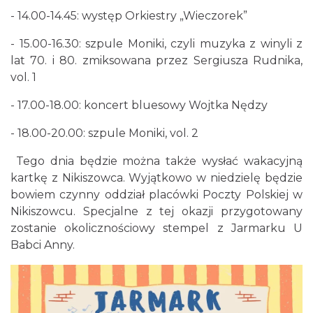
Katowice
- 14.00-14.45: występ Orkiestry „Wieczorek”
1.00 km
2026-11-14
- 15.00-16.30: szpule Moniki, czyli muzyka z winyli z
lat 70. i 80. zmiksowana przez Sergiusza Rudnika,
vol. 1
- 17.00-18.00: koncert bluesowy Wojtka Nędzy
- 18.00-20.00: szpule Moniki, vol. 2
Myslovitz - Sentymentalny powrót do lat
Tego dnia będzie można także wysłać wakacyjną
2000
kartkę z Nikiszowca. Wyjątkowo w niedzielę będzie
Katowice
bowiem czynny oddział placówki Poczty Polskiej w
1.00 km
2026-11-15
Nikiszowcu. Specjalne z tej okazji przygotowany
zostanie okolicznościowy stempel z Jarmarku U
Babci Anny.