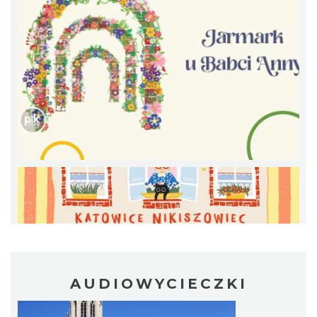
O zbożach, chlebie i ziołach
Chorzów
4.40 km
2026-08-23
Śląsko Wilijo
AUDIOWYCIECZKI
Chorzów
4.40 km
2026-12-13