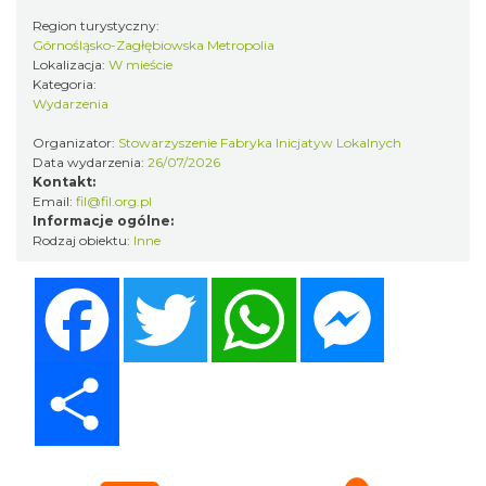
Region turystyczny:
Górnośląsko-Zagłębiowska Metropolia
Lokalizacja:
W mieście
Kategoria:
17th WORLD BRIDGE SERIES – Katowice
Wydarzenia
2026
Organizator:
Stowarzyszenie Fabryka Inicjatyw Lokalnych
Katowice
Data wydarzenia:
26/07/2026
1.12 km
2026-08-20
Kontakt:
Email:
fil@fil.org.pl
Informacje ogólne:
Rodzaj obiektu:
Inne
Facebook
Twitter
WhatsApp
Messenger
Share
OFF Festival 2026
Katowice
2.49 km
2026-08-07