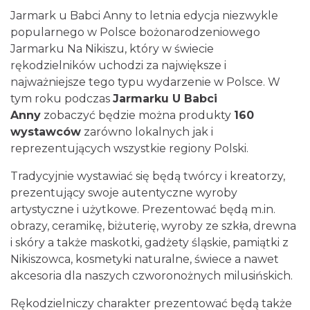
Jarmark u Babci Anny to letnia edycja niezwykle
popularnego w Polsce bożonarodzeniowego
Jarmarku Na Nikiszu, który w świecie
rękodzielników uchodzi za największe i
najważniejsze tego typu wydarzenie w Polsce. W
tym roku podczas
Jarmarku U Babci
LORD OF THE DANCE - 30th Anniversary
Anny
zobaczyć będzie można produkty
160
Tour
wystawców
zarówno lokalnych jak i
Katowice
0.95 km
2026-12-11
reprezentujących wszystkie regiony Polski.
Tradycyjnie wystawiać się będą twórcy i kreatorzy,
prezentujący swoje autentyczne wyroby
artystyczne i użytkowe. Prezentować będą m.in.
obrazy, ceramikę, biżuterię, wyroby ze szkła, drewna
i skóry a także maskotki, gadżety śląskie, pamiątki z
Nikiszowca, kosmetyki naturalne, świece a nawet
akcesoria dla naszych czworonożnych milusińskich.
LORD OF THE DANCE 2026
Katowice
Rękodzielniczy charakter prezentować będą także
0.95 km
2026-12-11