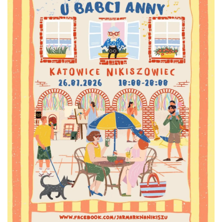
Alicja Majewska & Włodzimierz Korcz &
Warsaw String Quartet - Jubileusz
Katowice
1.07 km
2026-09-18
44. Rawa Blues Festival
Katowice
1.07 km
2026-10-03