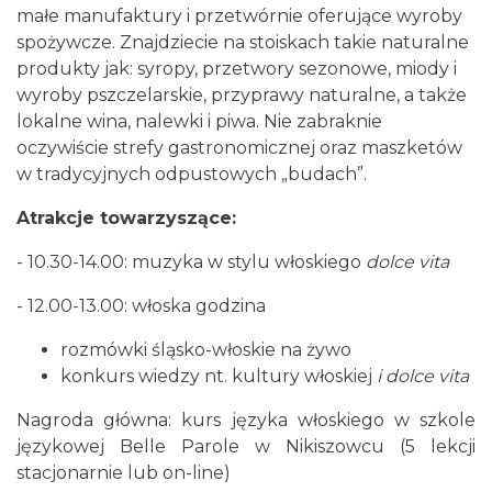
małe manufaktury i przetwórnie oferujące wyroby
spożywcze. Znajdziecie na stoiskach takie naturalne
produkty jak: syropy, przetwory sezonowe, miody i
wyroby pszczelarskie, przyprawy naturalne, a także
lokalne wina, nalewki i piwa. Nie zabraknie
oczywiście strefy gastronomicznej oraz maszketów
w tradycyjnych odpustowych „budach”.
Muzyka zespołu Metallica symfonicznie
Atrakcje towarzyszące:
2026
Katowice
- 10.30-14.00: muzyka w stylu włoskiego
dolce vita
0.96 km
2026-11-14
- 12.00-13.00: włoska godzina
rozmówki śląsko-włoskie na żywo
konkurs wiedzy nt. kultury włoskiej
i dolce vita
Nagroda główna: kurs języka włoskiego w szkole
językowej Belle Parole w Nikiszowcu (5 lekcji
stacjonarnie lub on-line)
Kult – Pomarańczowa Trasa 2026