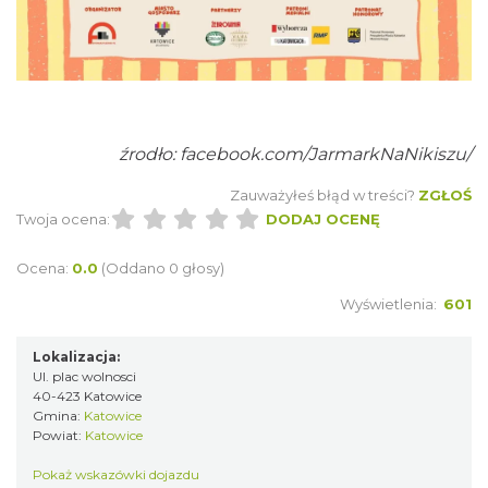
Henryk Miśkiewicz – 75 lat Mistrza i Goście
Katowice
1.07 km
2026-10-18
źrodło: facebook.com/JarmarkNaNikiszu/
Zauważyłeś błąd w treści?
ZGŁOŚ
Twoja ocena:
DODAJ OCENĘ
Ocena:
0.0
(Oddano 0 głosy)
Wyświetlenia:
601
Poland Bachaturo Festiwal
Lokalizacja:
Katowice
Ul. plac wolnosci
1.12 km
2026-08-14
40-423 Katowice
Gmina:
Katowice
Powiat:
Katowice
Pokaż wskazówki dojazdu