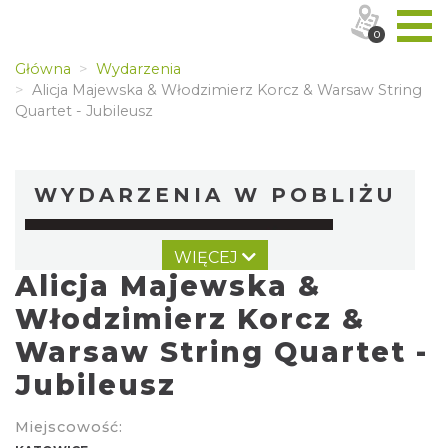
0
Główna
Wydarzenia
Alicja Majewska & Włodzimierz Korcz & Warsaw String
Quartet - Jubileusz
WYDARZENIA W POBLIŻU
WIĘCEJ
Alicja Majewska &
Włodzimierz Korcz &
Warsaw String Quartet -
Jubileusz
44. Rawa Blues Festival
Katowice
0.00 km
2026-10-03
Miejscowość: