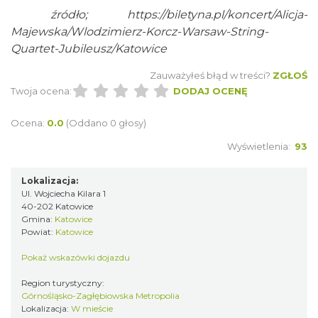
źródło;
https://biletyna.pl/koncert/Alicja-
Kult – Pomarańczowa Trasa 2026
Majewska/Wlodzimierz-Korcz-Warsaw-String-
Katowice
Quartet-Jubileusz/Katowice
0.31 km
2026-11-14
Zauważyłeś błąd w treści?
ZGŁOŚ
Twoja ocena:
DODAJ OCENĘ
Ocena:
0.0
(Oddano 0 głosy)
Wyświetlenia:
93
Lokalizacja:
Myslovitz - Sentymentalny powrót do lat
Ul. Wojciecha Kilara 1
2000
40-202 Katowice
Katowice
Gmina:
Katowice
0.31 km
2026-11-15
Powiat:
Katowice
Pokaż wskazówki dojazdu
Region turystyczny:
Górnośląsko-Zagłębiowska Metropolia
Lokalizacja:
W mieście