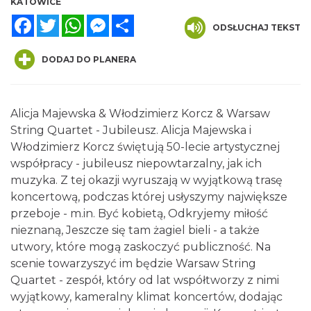
KATOWICE
Facebook
Twitter
WhatsApp
Messenger
Share
ODSŁUCHAJ TEKST
DODAJ DO PLANERA
Alicja Majewska & Włodzimierz Korcz & Warsaw
Henryk Miśkiewicz – 75 lat Mistrza i Goście
String Quartet - Jubileusz. Alicja Majewska i
Katowice
0.00 km
2026-10-18
Włodzimierz Korcz świętują 50-lecie artystycznej
współpracy - jubileusz niepowtarzalny, jak ich
muzyka. Z tej okazji wyruszają w wyjątkową trasę
koncertową, podczas której usłyszymy największe
przeboje - m.in. Być kobietą, Odkryjemy miłość
nieznaną, Jeszcze się tam żagiel bieli - a także
utwory, które mogą zaskoczyć publiczność. Na
scenie towarzyszyć im będzie Warsaw String
Poland Bachaturo Festiwal
Quartet - zespół, który od lat współtworzy z nimi
Katowice
wyjątkowy, kameralny klimat koncertów, dodając
0.24 km
2026-08-14