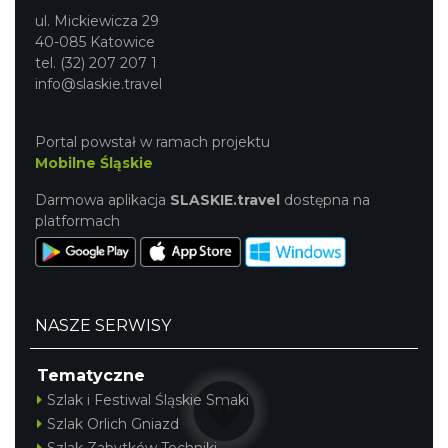
ul. Mickiewicza 29
40-085 Katowice
tel. (32) 207 207 1
info@slaskie.travel
Portal powstał w ramach projektu
Mobilne Śląskie
Śląsko Wilijo
Darmowa aplikacja
SLASKIE.travel
dostępna na
Chorzów
platformach
4.73 km
2026-12-13
NASZE SERWISY
Tematyczne
Szlak i Festiwal Śląskie Smaki
Wystawa prof. Włodzimierza
Szlak Orlich Gniazd
Kwiatkowskiego w Tichauer Art Gallery
Szlak Zabytków Techniki