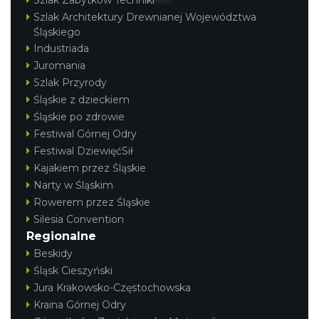
Tychy
Szlak Architektury Drewnianej Województwa
13.61 km
2026-07-31
Śląskiego
Industriada
Juromania
Szlak Przyrody
Śląskie z dzieckiem
Śląskie po zdrowie
Festiwal Górnej Odry
Festiwal DziewięćSił
Koncert Sandry w Gliwicach
Kajakiem przez Śląskie
Gliwice
Narty w Śląskim
22.06 km
2026-10-16
Rowerem przez Śląskie
Silesia Convention
Regionalne
Beskidy
Śląsk Cieszyński
Jura Krakowsko-Częstochowska
Kraina Górnej Odry