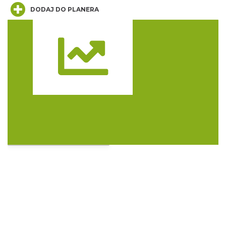
DODAJ DO PLANERA
Trasa
OFF Festival 2026
Katowice
2.01 km
2026-08-07
Silesia Memoriał Kamili Skolimowskiej
Chorzów
4.29 km
2026-08-23