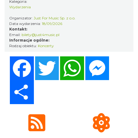
Kategoria:
Wydarzenia
Organizator:
Just For Music Sp. z o.o.
CO, GDZIE, KIEDY W KATOWICACH 3-
Data wydarzenia:
18/09/2026
9.08.2026
Kontakt:
Email:
bilety@just4music.pl
Katowice
Informacje ogólne:
0.70 km
2026-08-03
Rodzaj obiektu:
Koncerty
Facebook
Twitter
WhatsApp
Messenger
Share
Muzyka zespołu Metallica symfonicznie
2026
Katowice
1.16 km
2026-11-14