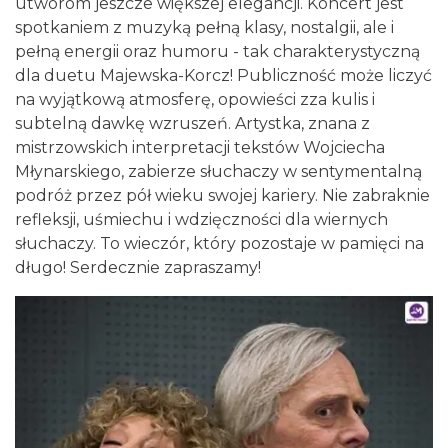
utworom jeszcze większej elegancji. Koncert jest
spotkaniem z muzyką pełną klasy, nostalgii, ale i
pełną energii oraz humoru - tak charakterystyczną
dla duetu Majewska-Korcz! Publiczność może liczyć
na wyjątkową atmosferę, opowieści zza kulis i
subtelną dawkę wzruszeń. Artystka, znana z
mistrzowskich interpretacji tekstów Wojciecha
Młynarskiego, zabierze słuchaczy w sentymentalną
17th WORLD BRIDGE SERIES – Katowice
podróż przez pół wieku swojej kariery. Nie zabraknie
2026
refleksji, uśmiechu i wdzięczności dla wiernych
Katowice
słuchaczy. To wieczór, który pozostaje w pamięci na
0.24 km
2026-08-20
długo! Serdecznie zapraszamy!
LORD OF THE DANCE - 30th Anniversary