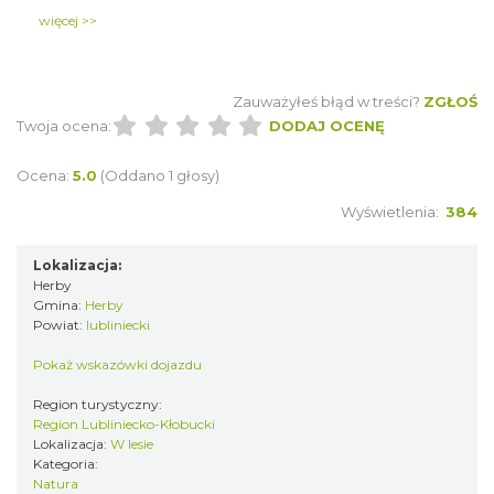
ścieżki przyrodniczo-dydaktycznej „Cisy nad Liswartą”
więcej >>
i szlakiem udostępnionym turystycznie.
Zauważyłeś błąd w treści?
ZGŁOŚ
Twoja ocena:
DODAJ OCENĘ
Ocena:
5.0
(Oddano 1 głosy)
Wyświetlenia:
384
Lokalizacja:
Herby
Gmina:
Herby
Powiat:
lubliniecki
Pokaż wskazówki dojazdu
Region turystyczny:
Region Lubliniecko-Kłobucki
Lokalizacja:
W lesie
Kategoria:
Natura