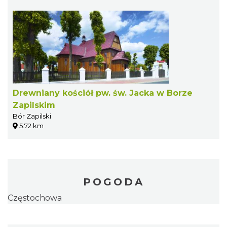
Drewniany kościół pw. św. Jacka w Borze
Zapilskim
Bór Zapilski
5.72 km
POGODA
Częstochowa