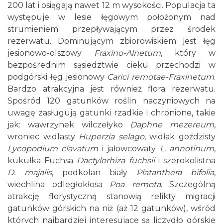
200 lat i osiągają nawet 12 m wysokości. Populacja ta
występuje w lesie łęgowym położonym nad
strumieniem przepływającym przez środek
rezerwatu. Dominującym zbiorowiskiem jest łęg
jesionowo-olszowy
Fraxino-Alnetum
, który w
bezpośrednim sąsiedztwie cieku przechodzi w
podgórski łęg jesionowy
Carici remotae-Fraxinetum
.
Bardzo atrakcyjna jest również flora rezerwatu.
Spośród 120 gatunków roślin naczyniowych na
uwagę zasługują gatunki rzadkie i chronione, takie
jak: wawrzynek wilczełyko
Daphne mezereum
,
wroniec widlasty
Huperzia selago
, widłak goździsty
Lycopodium clavatum
i jałowcowaty
L. annotinum
,
kukułka Fuchsa
Dactylorhiza fuchsii
i szerokolistna
D. majalis
, podkolan biały
Platanthera bifolia
,
wiechlina odległokłosa
Poa remota
. Szczególną
atrakcję florystyczną stanowią relikty migracji
gatunków górskich na niż (aż 12 gatunków), wśród
których najbardziej interesujące są liczydło górskie