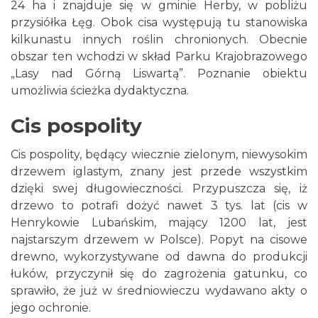
24 ha i znajduje się w gminie Herby, w pobliżu
przysiółka Łęg. Obok cisa występują tu stanowiska
kilkunastu innych roślin chronionych. Obecnie
obszar ten wchodzi w skład Parku Krajobrazowego
„Lasy nad Górną Liswartą”. Poznanie obiektu
umożliwia ścieżka dydaktyczna.
Cis pospolity
Cis pospolity, będący wiecznie zielonym, niewysokim
drzewem iglastym, znany jest przede wszystkim
dzięki swej długowieczności. Przypuszcza się, iż
drzewo to potrafi dożyć nawet 3 tys. lat (cis w
Henrykowie Lubańskim, mający 1200 lat, jest
najstarszym drzewem w Polsce). Popyt na cisowe
drewno, wykorzystywane od dawna do produkcji
łuków, przyczynił się do zagrożenia gatunku, co
sprawiło, że już w średniowieczu wydawano akty o
jego ochronie.