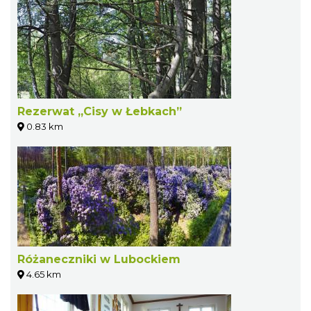
Rezerwat „Cisy w Łebkach”
0.83 km
Różaneczniki w Lubockiem
4.65 km