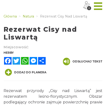
0
Główna
Natura
Rezerwat Cisy Nad Liswartą
Rezerwat Cisy nad
Liswartą
Miejscowość:
HERBY
Facebook
Twitter
WhatsApp
Messenger
Share
ODSŁUCHAJ TEKST
DODAJ DO PLANERA
Rezerwat przyrody „Cisy nad Liswartą” jest
rezerwatem leśno-florystycznym. Obszar
podlegający ochronie zajmuje powierzchnię prawie