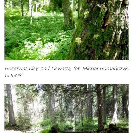
Rezerwat Cisy nad Liswartą, fot. Michał Romańczyk,
CDPGŚ