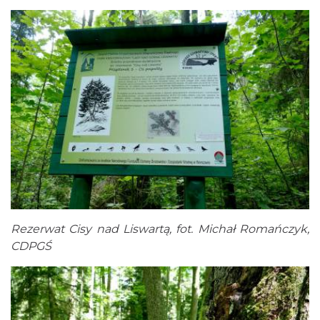
Rezerwat Cisy nad Liswartą, fot. Michał Romańczyk,
CDPGŚ