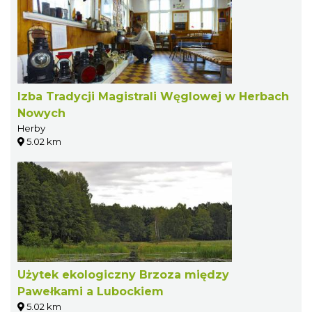
Izba Tradycji Magistrali Węglowej w Herbach
Nowych
Herby
5.02 km
Użytek ekologiczny Brzoza między
Pawełkami a Lubockiem
5.02 km