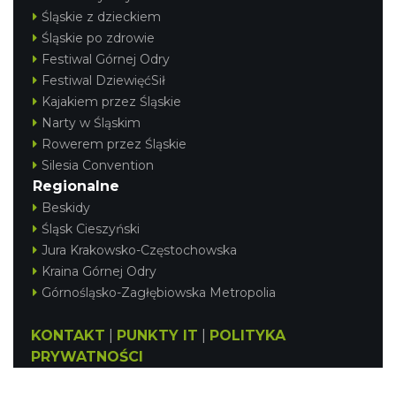
Śląskie z dzieckiem
Śląskie po zdrowie
Festiwal Górnej Odry
Festiwal DziewięćSił
Kajakiem przez Śląskie
Narty w Śląskim
Rowerem przez Śląskie
Silesia Convention
Regionalne
Beskidy
Śląsk Cieszyński
Jura Krakowsko-Częstochowska
Kraina Górnej Odry
Górnośląsko-Zagłębiowska Metropolia
KONTAKT
|
PUNKTY IT
|
POLITYKA
PRYWATNOŚCI