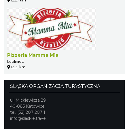
Pizzeria Mamma Mia
Lubliniec
12.31 km
ŚLĄSKA ORGANIZACJA TURYSTYCZNA
ul. Mickiewicza 29
40-085 Katowice
tel. (32) 207 207 1
info@slaskie.travel