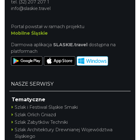
tel. (32) 207 207 1
info@slaskie.travel
Portal powstał w ramach projektu
Mobilne Śląskie
Darmowa aplikacja
SLASKIE.travel
dostępna na
platformach
NASZE SERWISY
Tematyczne
Szlak i Festiwal Śląskie Smaki
Szlak Orlich Gniazd
Szlak Zabytków Techniki
Szlak Architektury Drewnianej Województwa
Śląskiego