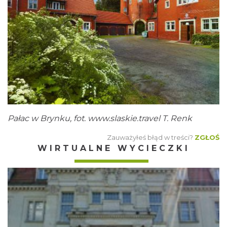
Pałac w Brynku, fot.
www.slaskie.travel
T. Renk
Zauważyłeś błąd w treści?
ZGŁOŚ
WIRTUALNE WYCIECZKI