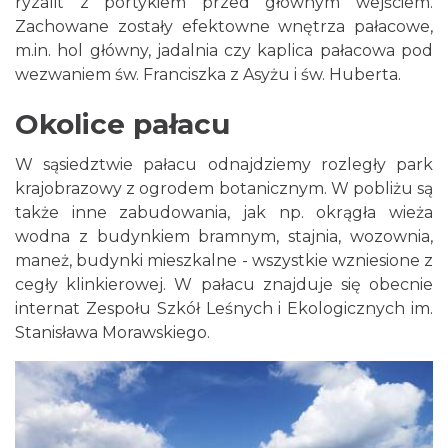
ryzalit z portykiem przed głównym wejściem.
Zachowane zostały efektowne wnętrza pałacowe,
m.in. hol główny, jadalnia czy kaplica pałacowa pod
wezwaniem św. Franciszka z Asyżu i św. Huberta.
Okolice pałacu
W sąsiedztwie pałacu odnajdziemy rozległy park
krajobrazowy z ogrodem botanicznym. W pobliżu są
także inne zabudowania, jak np. okrągła wieża
wodna z budynkiem bramnym, stajnia, wozownia,
maneż, budynki mieszkalne - wszystkie wzniesione z
cegły klinkierowej. W pałacu znajduje się obecnie
internat Zespołu Szkół Leśnych i Ekologicznych im.
Stanisława Morawskiego.