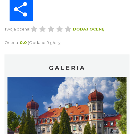
Twoja ocena:
DODAJ OCENĘ
Ocena:
0.0
(Oddano 0 głosy)
GALERIA