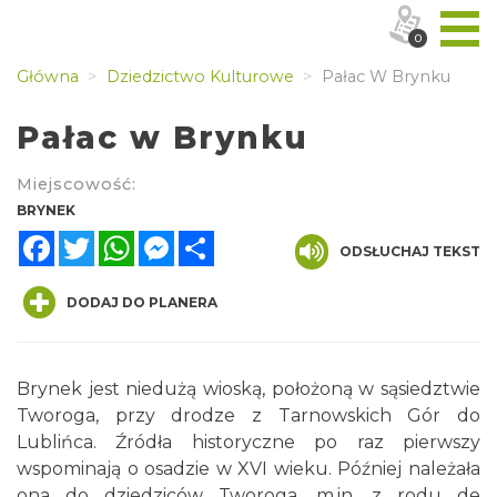
0
Główna
Dziedzictwo Kulturowe
Pałac W Brynku
Pałac w Brynku
Miejscowość:
BRYNEK
Facebook
Twitter
WhatsApp
Messenger
Share
ODSŁUCHAJ TEKST
DODAJ DO PLANERA
Brynek jest niedużą wioską, położoną w sąsiedztwie
Tworoga, przy drodze z Tarnowskich Gór do
Lublińca. Źródła historyczne po raz pierwszy
wspominają o osadzie w XVI wieku. Później należała
ona do dziedziców Tworoga, m.in. z rodu de