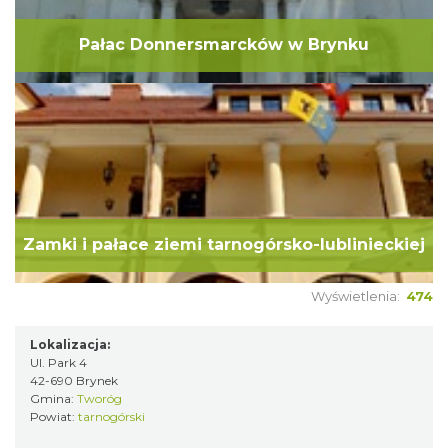
Pałac Donnersmarcków w Brynku
Zamki i pałace ziemi tarnogórsko-lublinieckiej
Wyświetlenia:
474
Lokalizacja:
Ul. Park 4
42-690 Brynek
Gmina:
Tworóg
Powiat:
tarnogórski