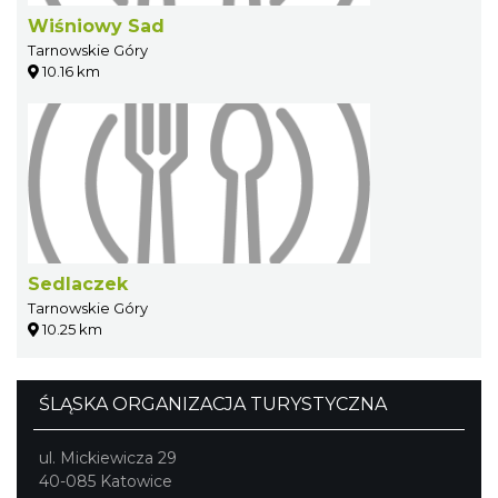
Wiśniowy Sad
Tarnowskie Góry
10.16 km
Sedlaczek
Tarnowskie Góry
10.25 km
ŚLĄSKA ORGANIZACJA TURYSTYCZNA
ul. Mickiewicza 29
40-085 Katowice