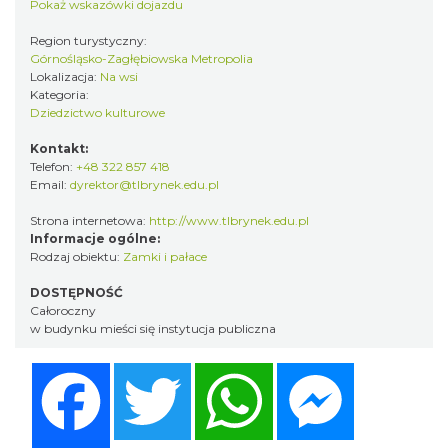
Pokaż wskazówki dojazdu
Region turystyczny:
Górnośląsko-Zagłębiowska Metropolia
Lokalizacja:
Na wsi
Kategoria:
Dziedzictwo kulturowe
Kontakt:
Telefon:
+48 322 857 418
Email:
dyrektor@tlbrynek.edu.pl
Strona internetowa:
http://www.tlbrynek.edu.pl
Informacje ogólne:
Rodzaj obiektu:
Zamki i pałace
DOSTĘPNOŚĆ
Całoroczny
w budynku mieści się instytucja publiczna
Facebook
Twitter
WhatsApp
Messenger
Share