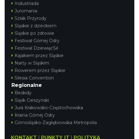
Industriada
Juromania
Szlak Przyrody
Śląskie z dzieckiem
Śląskie po zdrowie
Festiwal Górnej Odry
Festiwal DziewięćSił
Kajakiem przez Śląskie
Narty w Śląskim
Rowerem przez Śląskie
Silesia Convention
Regionalne
Beskidy
Śląsk Cieszyński
Jura Krakowsko-Częstochowska
Kraina Górnej Odry
Górnośląsko-Zagłębiowska Metropolia
KONTAKT
|
PUNKTY IT
|
POLITYKA