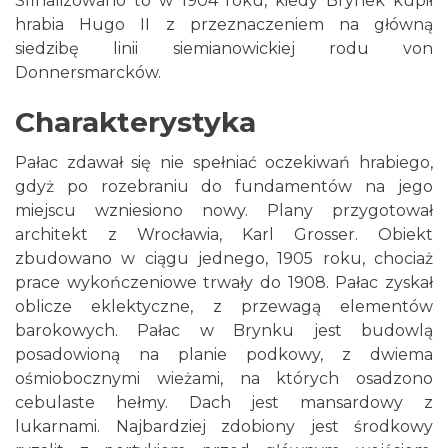
Sfinalizowano to w 1904 roku, kiedy Brynek kupił
hrabia Hugo II z przeznaczeniem na główną
siedzibę linii siemianowickiej rodu von
Donnersmarcków.
Charakterystyka
Pałac zdawał się nie spełniać oczekiwań hrabiego,
gdyż po rozebraniu do fundamentów na jego
miejscu wzniesiono nowy. Plany przygotował
architekt z Wrocławia, Karl Grosser. Obiekt
zbudowano w ciągu jednego, 1905 roku, chociaż
prace wykończeniowe trwały do 1908. Pałac zyskał
oblicze eklektyczne, z przewagą elementów
barokowych. Pałac w Brynku jest budowlą
posadowioną na planie podkowy, z dwiema
ośmiobocznymi wieżami, na których osadzono
cebulaste hełmy. Dach jest mansardowy z
lukarnami. Najbardziej zdobiony jest środkowy