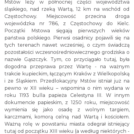
Mstów leży w północnej części województwa
śląskiego, nad rzeką Wartą, 12 km na wschód od
Częstochowy. Miejscowość przecina droga
wojewódzka nr 786, z Częstochowy do Kielc.
Początki Mstowa sięgają pierwszych wieków
państwa polskiego. Pierwsi osadnicy pojawili się na
tych terenach nawet wcześniej, o czym świadczą
pozostałości wczesnośredniowiecznego grodziska o
nazwie Gąszczyk. Tym, co przyciągało tutaj, była
dogodna przeprawa przez Wartę - na ważnym
trakcie kupieckim, łączącym Kraków z Wielkopolską
i ze Śląskiem. Przedlokacyjny Mstów istniał już na
pewno w XII wieku – wspomina o nim wydana w
roku 1193 bulla papieża Celestyna III. W innym
dokumencie papieskim, z 1250 roku, miejscowość
wymienia się jako osadę z wolnym targiem,
karczmami, komorą celną nad Wartą i kościołem.
Ważną rolę w powstaniu miasta odegrał istniejący
tutaj od początku XIII wieku (a według niektórych -