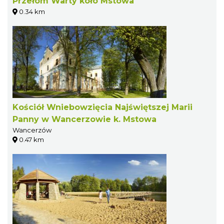
Przełom Warty koło Mstowa
0.34 km
Kościół Wniebowzięcia Najświętszej Marii
Panny w Wancerzowie k. Mstowa
Wancerzów
0.47 km