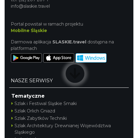
info@slaskie.travel
Portal powstał w ramach projektu
Mobilne Śląskie
Darmowa aplikacja
SLASKIE.travel
dostępna na
platformach
NASZE SERWISY
Tematyczne
Szlak i Festiwal Śląskie Smaki
Szlak Orlich Gniazd
Szlak Zabytków Techniki
Szlak Architektury Drewnianej Województwa
Śląskiego