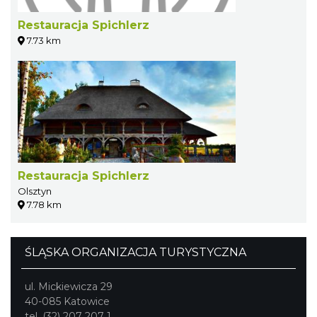
Restauracja Spichlerz
7.73 km
Restauracja Spichlerz
Olsztyn
7.78 km
ŚLĄSKA ORGANIZACJA TURYSTYCZNA
ul. Mickiewicza 29
40-085 Katowice
tel. (32) 207 207 1