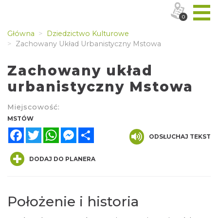
0
Główna
Dziedzictwo Kulturowe
Zachowany Układ Urbanistyczny Mstowa
Zachowany układ
urbanistyczny Mstowa
Miejscowość:
MSTÓW
Facebook
Twitter
WhatsApp
Messenger
Share
ODSŁUCHAJ TEKST
DODAJ DO PLANERA
Położenie i historia