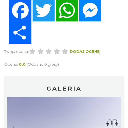
Facebook
Twitter
WhatsApp
Messenger
Share
Twoja ocena:
DODAJ OCENĘ
Ocena:
0.0
(Oddano 0 głosy)
GALERIA