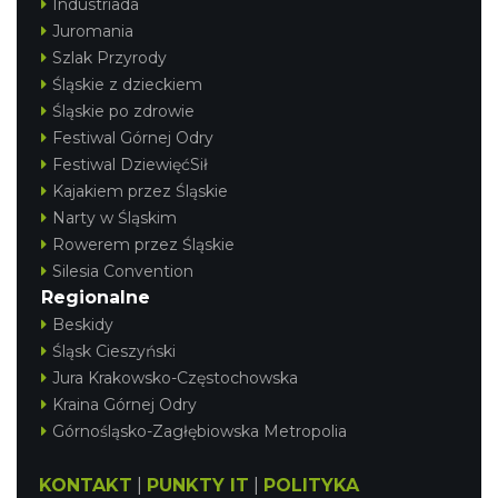
Industriada
Juromania
Szlak Przyrody
Śląskie z dzieckiem
Śląskie po zdrowie
Festiwal Górnej Odry
Festiwal DziewięćSił
Kajakiem przez Śląskie
Narty w Śląskim
Rowerem przez Śląskie
Silesia Convention
Regionalne
Beskidy
Śląsk Cieszyński
Jura Krakowsko-Częstochowska
Kraina Górnej Odry
Górnośląsko-Zagłębiowska Metropolia
KONTAKT
|
PUNKTY IT
|
POLITYKA