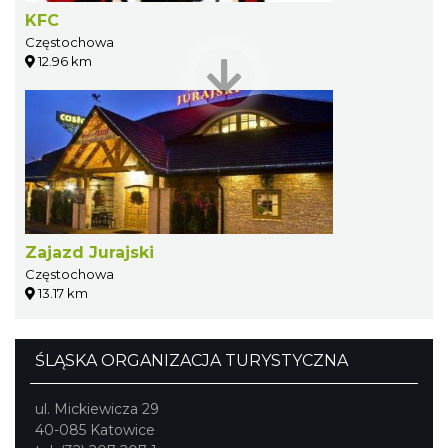
KFC
Częstochowa
12.96 km
Zajazd Jurajski
Częstochowa
13.17 km
ŚLĄSKA ORGANIZACJA TURYSTYCZNA
ul. Mickiewicza 29
40-085 Katowice