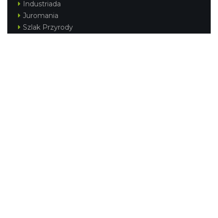
Industriada
Juromania
Szlak Przyrody
Śląskie z dzieckiem
Śląskie po zdrowie
Festiwal Górnej Odry
Festiwal DziewięćSił
Kajakiem przez Śląskie
Narty w Śląskim
Rowerem przez Śląskie
Silesia Convention
Regionalne
Beskidy
Śląsk Cieszyński
Jura Krakowsko-Częstochowska
Kraina Górnej Odry
Górnośląsko-Zagłębiowska Metropolia
KONTAKT
|
PUNKTY IT
|
POLITYKA