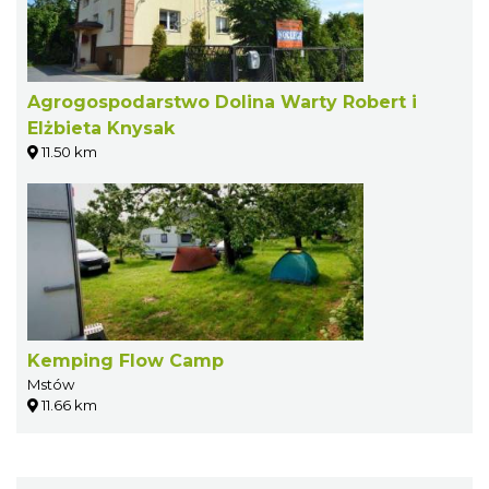
Agrogospodarstwo Dolina Warty Robert i
Elżbieta Knysak
11.50 km
Kemping Flow Camp
Mstów
11.66 km