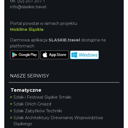
tel. (32) 207 207 1
info@slaskie.travel
Portal powstał w ramach projektu
Mobilne Śląskie
Darmowa aplikacja
SLASKIE.travel
dostępna na
platformach
NASZE SERWISY
Tematyczne
Szlak i Festiwal Śląskie Smaki
Szlak Orlich Gniazd
Szlak Zabytków Techniki
Szlak Architektury Drewnianej Województwa
Śląskiego