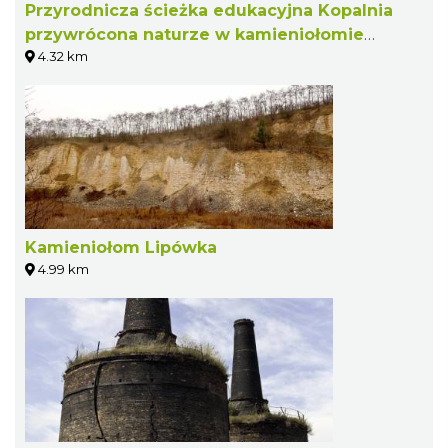
Przyrodnicza ścieżka edukacyjna Kopalnia
przywrócona naturze w kamieniołomie
4.32 km
Lipówka w Rudnikach
Kamieniołom Lipówka
4.99 km