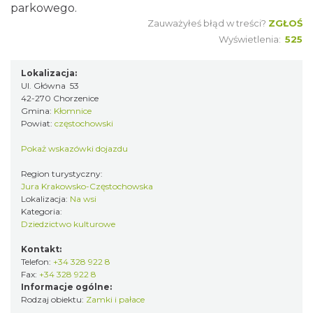
parkowego.
Zauważyłeś błąd w treści?
ZGŁOŚ
Wyświetlenia:
525
Lokalizacja:
Ul. Główna 53
42-270 Chorzenice
Gmina:
Kłomnice
Powiat:
częstochowski
Pokaż wskazówki dojazdu
Region turystyczny:
Jura Krakowsko-Częstochowska
Lokalizacja:
Na wsi
Kategoria:
Dziedzictwo kulturowe
Kontakt:
Telefon:
+34 328 922 8
Fax:
+34 328 922 8
Informacje ogólne:
Rodzaj obiektu:
Zamki i pałace