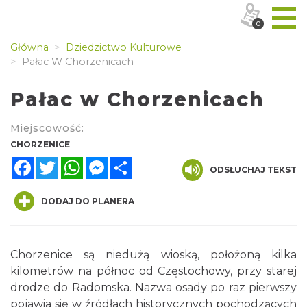
0
Główna
Dziedzictwo Kulturowe
Pałac W Chorzenicach
Pałac w Chorzenicach
Miejscowość:
CHORZENICE
Facebook
Twitter
WhatsApp
Messenger
Share
ODSŁUCHAJ TEKST
DODAJ DO PLANERA
Chorzenice są niedużą wioską, położoną kilka
kilometrów na północ od Częstochowy, przy starej
drodze do Radomska. Nazwa osady po raz pierwszy
pojawia się w źródłach historycznych pochodzących