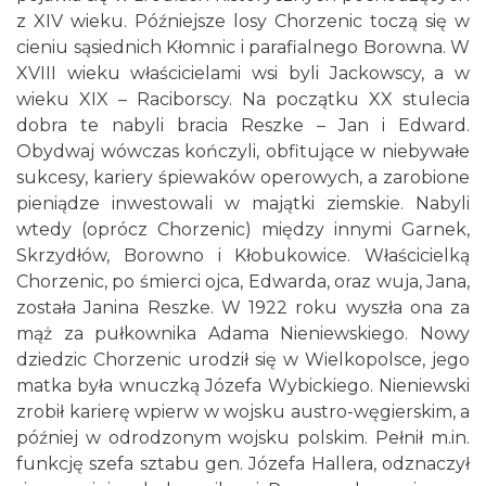
z XIV wieku. Późniejsze losy Chorzenic toczą się w
cieniu sąsiednich Kłomnic i parafialnego Borowna. W
XVIII wieku właścicielami wsi byli Jackowscy, a w
wieku XIX – Raciborscy. Na początku XX stulecia
dobra te nabyli bracia Reszke – Jan i Edward.
Obydwaj wówczas kończyli, obfitujące w niebywałe
sukcesy, kariery śpiewaków operowych, a zarobione
pieniądze inwestowali w majątki ziemskie. Nabyli
wtedy (oprócz Chorzenic) między innymi Garnek,
Skrzydłów, Borowno i Kłobukowice. Właścicielką
Chorzenic, po śmierci ojca, Edwarda, oraz wuja, Jana,
została Janina Reszke. W 1922 roku wyszła ona za
mąż za pułkownika Adama Nieniewskiego. Nowy
dziedzic Chorzenic urodził się w Wielkopolsce, jego
matka była wnuczką Józefa Wybickiego. Nieniewski
zrobił karierę wpierw w wojsku austro-węgierskim, a
później w odrodzonym wojsku polskim. Pełnił m.in.
funkcję szefa sztabu gen. Józefa Hallera, odznaczył