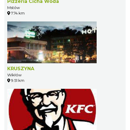
Pizzeria Cicha Woda
Mstów
7.74 km
KRUSZYNA
Wikłów
9.51 km