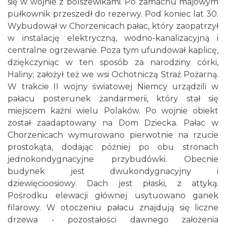
się w wojnie z bolszewikami. Po zamachu majowym
pułkownik przeszedł do rezerwy. Pod koniec lat 30.
Wybudował w Chorzenicach pałac, który zaopatrzył
w instalację elektryczną, wodno-kanalizacyjną i
centralne ogrzewanie. Poza tym ufundował kaplicę,
dziękczyniąc w ten sposób za narodziny córki,
Haliny; założył też we wsi Ochotniczą Straż Pożarną.
W trakcie II wojny światowej Niemcy urządzili w
pałacu posterunek żandarmerii, który stał się
miejscem kaźni wielu Polaków. Po wojnie obiekt
został zaadaptowany na Dom Dziecka. Pałac w
Chorzenicach wymurowano pierwotnie na rzucie
prostokąta, dodając później po obu stronach
jednokondygnacyjne przybudówki. Obecnie
budynek jest dwukondygnacyjny i
dziewięcioosiowy. Dach jest płaski, z attyką.
Pośrodku elewacji głównej usytuowano ganek
filarowy. W otoczeniu pałacu znajdują się liczne
drzewa - pozostałości dawnego założenia