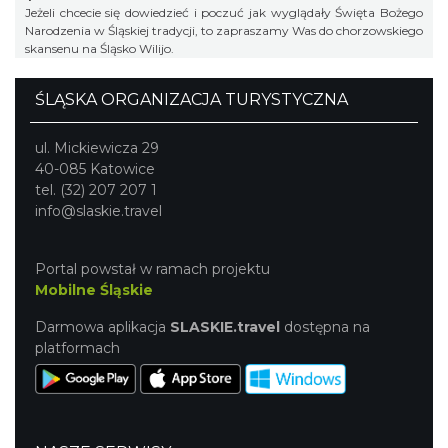
Jeżeli chcecie się dowiedzieć i poczuć jak wyglądały Święta Bożego
Narodzenia w Śląskiej tradycji, to zapraszamy Was do chorzowskiego
skansenu na Śląsko Wilijo.
ŚLĄSKA ORGANIZACJA TURYSTYCZNA
ul. Mickiewicza 29
40-085 Katowice
tel. (32) 207 207 1
info@slaskie.travel
Portal powstał w ramach projektu
Mobilne Śląskie
Darmowa aplikacja
SLASKIE.travel
dostępna na
platformach