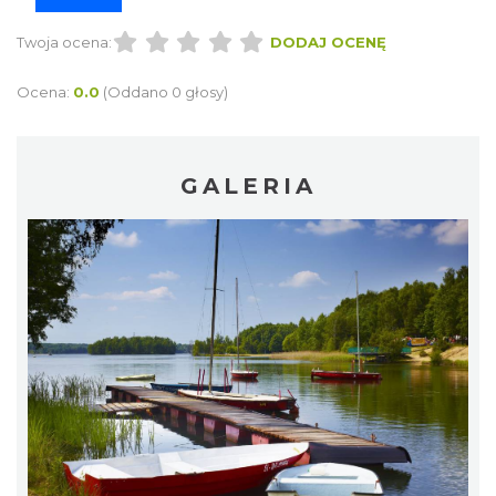
Twoja ocena:
DODAJ OCENĘ
Ocena:
0.0
(Oddano 0 głosy)
GALERIA