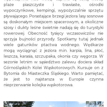
plaże piaszczyste i trawiaste, ośrodki
wypoczynkowe, kempingi, wypożyczalnie sprzętu
pływającego. Porastające brzegi jeziora lasy sosnowe
są doskonałym miejscem spacerowym, a okoliczne
szosy i dukty leśne świetnie nadają się do turystyki
rowerowej. Obecność tysięcy wczasowiczów nie
sprzyja bujności przyrody. Spotkamy tutaj jednak
wiele gatunków ptactwa wodnego. Wędkarze
mogą wyciągnąć z jeziora m.in. karpia, lina, płoć,
leszcza, karasia, szczupaka, okonia czy węgorza. W
sezonie letnim w sąsiedztwo zalewu dociera skład
Górnośląskich Kolei Wąskotorowych. Kursuje on z
Bytomia do Miasteczka Śląskiego. Warto pamiętać,
że jest to najstarsza w Europie czynna
nieprzerwanie kolejka wąskotorowa.