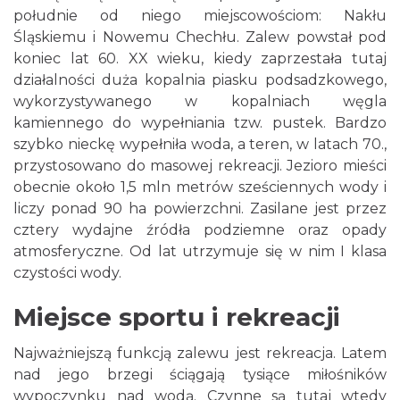
południe od niego miejscowościom: Nakłu
Śląskiemu i Nowemu Chechłu. Zalew powstał pod
koniec lat 60. XX wieku, kiedy zaprzestała tutaj
działalności duża kopalnia piasku podsadzkowego,
wykorzystywanego w kopalniach węgla
kamiennego do wypełniania tzw. pustek. Bardzo
szybko nieckę wypełniła woda, a teren, w latach 70.,
przystosowano do masowej rekreacji. Jezioro mieści
obecnie około 1,5 mln metrów sześciennych wody i
liczy ponad 90 ha powierzchni. Zasilane jest przez
cztery wydajne źródła podziemne oraz opady
atmosferyczne. Od lat utrzymuje się w nim I klasa
czystości wody.
Miejsce sportu i rekreacji
Najważniejszą funkcją zalewu jest rekreacja. Latem
nad jego brzegi ściągają tysiące miłośników
wypoczynku nad wodą. Czynne są tutaj wtedy