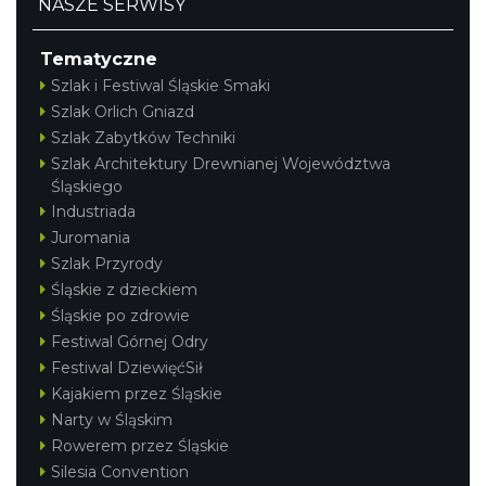
NASZE SERWISY
Tematyczne
Szlak i Festiwal Śląskie Smaki
Szlak Orlich Gniazd
Szlak Zabytków Techniki
Szlak Architektury Drewnianej Województwa
Śląskiego
Industriada
Juromania
Szlak Przyrody
Śląskie z dzieckiem
Śląskie po zdrowie
Festiwal Górnej Odry
Festiwal DziewięćSił
Kajakiem przez Śląskie
Narty w Śląskim
Rowerem przez Śląskie
Silesia Convention