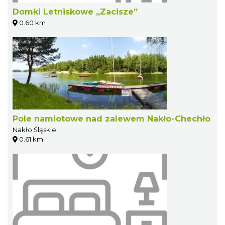
Domki Letniskowe „Zacisze”
0.60 km
Pole namiotowe nad zalewem Nakło-Chechło
Nakło Śląskie
0.61 km