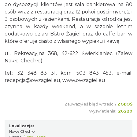
do dyspozycji klientów jest sala bankietowa na 80
osób wraz z restauracją oraz 12 pokoi gościnnych, 2 i
3 osobowych z łazienkami. Restauracja ośrodka jest
czynna w każdy weekend, a w sezonie letnim
dodatkowo działa Bistro Żagiel oraz do caffe bar, w
które oferuje ciasto z własnego wypieku i kawę.
ul. Rekreacyjna 368, 42-622 Świerklaniec (Zalew
Nakło-Chechło)
tel.: 32 348 83 31, kom: 503 843 453, e-mail:
recepcja@owzagiel.eu,
www.owzagiel.eu
Zauważyłeś błąd w treści?
ZGŁOŚ
Wyświetlenia:
26220
Lokalizacja:
Nowe Chechło
Gmina:
Świerklaniec