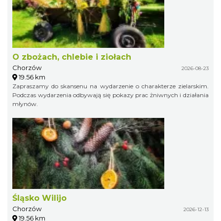
O zbożach, chlebie i ziołach
Chorzów
2026-08-23
19.56 km
Zapraszamy do skansenu na wydarzenie o charakterze zielarskim.
Podczas wydarzenia odbywają się pokazy prac żniwnych i działania
młynów.
Śląsko Wilijo
Chorzów
2026-12-13
19.56 km