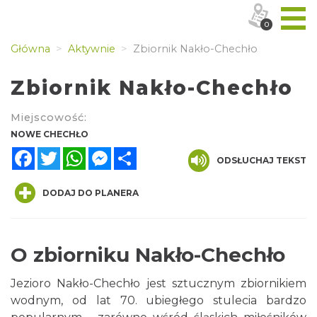
0
Główna
Aktywnie
Zbiornik Nakło-Chechło
Zbiornik Nakło-Chechło
Miejscowość:
NOWE CHECHŁO
Facebook
Twitter
WhatsApp
Messenger
Share
ODSŁUCHAJ TEKST
DODAJ DO PLANERA
O zbiorniku Nakło-Chechło
Jezioro Nakło-Chechło jest sztucznym zbiornikiem
wodnym, od lat 70. ubiegłego stulecia bardzo