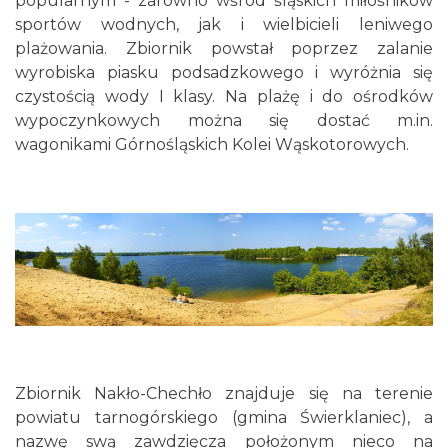
popularnym - zarówno wśród śląskich miłośników
sportów wodnych, jak i wielbicieli leniwego
plażowania. Zbiornik powstał poprzez zalanie
wyrobiska piasku podsadzkowego i wyróżnia się
czystością wody I klasy. Na plażę i do ośrodków
wypoczynkowych można się dostać m.in.
wagonikami Górnośląskich Kolei Wąskotorowych.
Zbiornik Nakło-Chechło znajduje się na terenie
powiatu tarnogórskiego (gmina Świerklaniec), a
nazwę swą zawdzięcza położonym nieco na