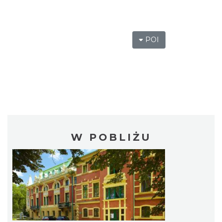
POI
W POBLIŻU