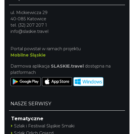
ul. Mickiewicza 29
40-085 Katowice
tel. (32) 207 207 1
info@slaskie.travel
Portal powstał w ramach projektu
Mobilne Śląskie
Darmowa aplikacja
SLASKIE.travel
dostępna na
platformach
NASZE SERWISY
Tematyczne
Szlak i Festiwal Śląskie Smaki
Szlak Orlich Gniazd