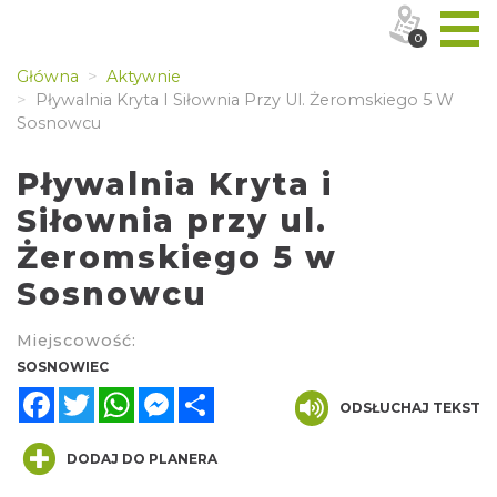
0
Główna
Aktywnie
Pływalnia Kryta I Siłownia Przy Ul. Żeromskiego 5 W
Sosnowcu
Pływalnia Kryta i
Siłownia przy ul.
Żeromskiego 5 w
Sosnowcu
Miejscowość:
SOSNOWIEC
Facebook
Twitter
WhatsApp
Messenger
Share
ODSŁUCHAJ TEKST
DODAJ DO PLANERA