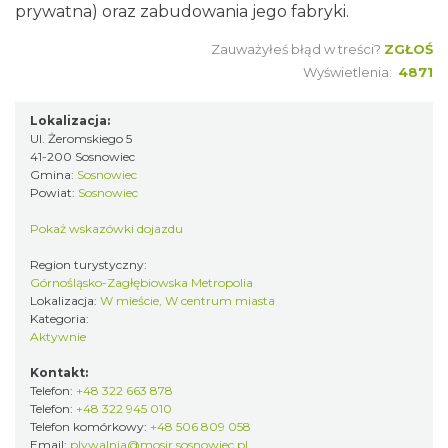
prywatna) oraz zabudowania jego fabryki.
Zauważyłeś błąd w treści?
ZGŁOŚ
Wyświetlenia:
4871
Lokalizacja:
Ul. Żeromskiego 5
41-200 Sosnowiec
Gmina:
Sosnowiec
Powiat:
Sosnowiec
Pokaż wskazówki dojazdu
Region turystyczny:
Górnośląsko-Zagłębiowska Metropolia
Lokalizacja:
W mieście, W centrum miasta
Kategoria:
Aktywnie
Kontakt:
Telefon:
+48 322 663 878
Telefon:
+48 322 945 010
Telefon komórkowy:
+48 506 809 058
Email:
plywalnia@mosir.sosnowiec.pl