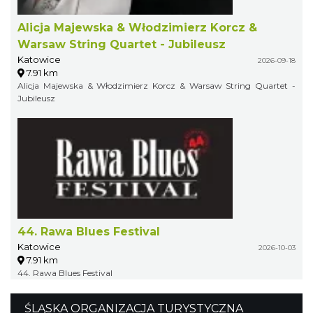
Alicja Majewska & Włodzimierz Korcz &
Warsaw String Quartet - Jubileusz
Katowice
2026-09-18
7.91 km
Alicja Majewska & Włodzimierz Korcz & Warsaw String Quartet -
Jubileusz
44. Rawa Blues Festival
Katowice
2026-10-03
7.91 km
44. Rawa Blues Festival
ŚLĄSKA ORGANIZACJA TURYSTYCZNA