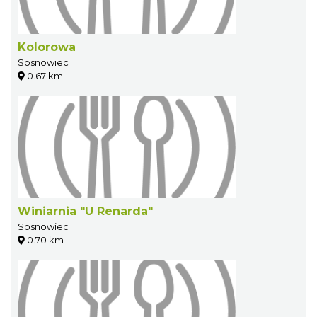
Kolorowa
Sosnowiec
0.67 km
Winiarnia "U Renarda"
Sosnowiec
0.70 km