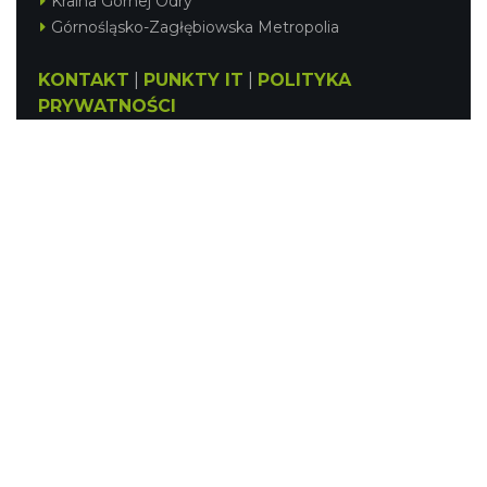
Kraina Górnej Odry
Górnośląsko-Zagłębiowska Metropolia
KONTAKT
|
PUNKTY IT
|
POLITYKA
PRYWATNOŚCI