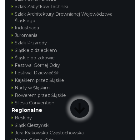
Szlak Zabytków Techniki
Szlak Architektury Drewnianej Województwa
Śląskiego
Industriada
Juromania
Szlak Przyrody
Śląskie z dzieckiem
Śląskie po zdrowie
Festiwal Górnej Odry
Festiwal DziewięćSił
Kajakiem przez Śląskie
Narty w Śląskim
Rowerem przez Śląskie
Silesia Convention
Regionalne
Beskidy
Śląsk Cieszyński
Jura Krakowsko-Częstochowska