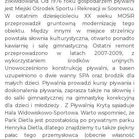
zlikwidowana. Od 1976 roku gospodarzem pływalni
jest Miejski Ośrodek Sportu i Rekreacji w Sosnowcu.
W ostatnim dziesięcioleciu XX wieku MOSiR
przeprowadził gruntowną modernizację tego
obiektu. Między innymi w miejsce strzelnicy
powstała siłownia kulturystyczna, otwarto ponadto
kawiarnię i salę gimnastyczną. Ostatni remont
przeprowadzono w latach 2007-2009, z
wykorzystaniem środków unijnych.
Unowocześniono konstrukcję pływalni, a basen
uzupełniono o dwie wanny SPA oraz brodzik dla
małych dzieci. Pływalnia prowadzi kursy pływania i
doskonalenia pływania, zaprasza także na siłownię i
do salki gimnastycznej na gimnastykę korekcyjną
dla dzieci i młodzieży . Z Pływalnią Krytą sąsiaduje
Hala Widowiskowo-Sportowa. Warto wspomnieć, że
Park Dietla jest pozostałością po prywatnym parku
Henryka Dietla, dlatego znajdziemy tu także piękny
pałac tego przemysłowca (obecnie własność