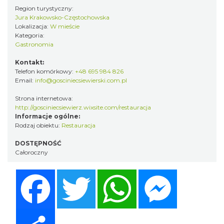
Region turystyczny:
Jura Krakowsko-Częstochowska
Lokalizacja:
W mieście
Kategoria:
Gastronomia
Kontakt:
Telefon komórkowy:
+48 695 984 826
Email:
info@gosciniecsiewierski.com.pl
Strona internetowa:
http://gosciniecsiewierz.wixsite.com/restauracja
Informacje ogólne:
Rodzaj obiektu:
Restauracja
DOSTĘPNOŚĆ
Całoroczny
Facebook
Twitter
WhatsApp
Messenger
Share