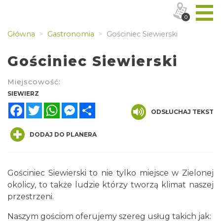
0
Główna
Gastronomia
Gościniec Siewierski
Gościniec Siewierski
Miejscowość:
SIEWIERZ
Facebook
Twitter
WhatsApp
Messenger
Share
ODSŁUCHAJ TEKST
DODAJ DO PLANERA
Gościniec Siewierski to nie tylko miejsce w Zielonej
okolicy, to także ludzie którzy tworzą klimat naszej
przestrzeni.
Naszym gościom oferujemy szereg usług takich jak: