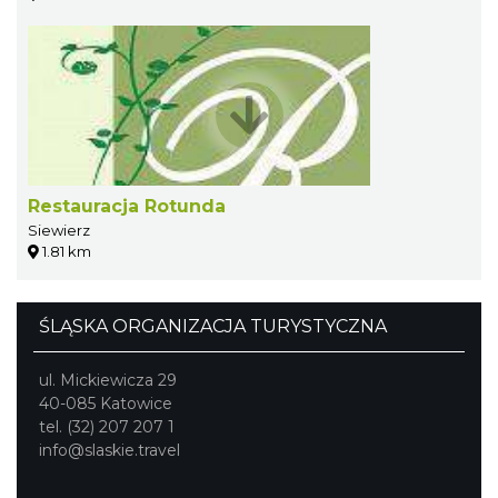
Restauracja Rotunda
Siewierz
1.81 km
ŚLĄSKA ORGANIZACJA TURYSTYCZNA
ul. Mickiewicza 29
40-085 Katowice
tel. (32) 207 207 1
info@slaskie.travel