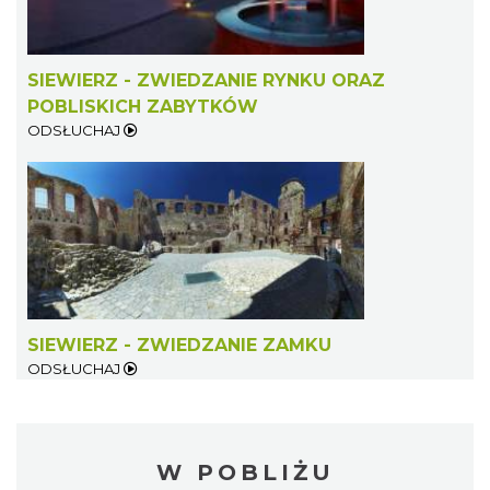
SIEWIERZ - ZWIEDZANIE RYNKU ORAZ
POBLISKICH ZABYTKÓW
ODSŁUCHAJ
SIEWIERZ - ZWIEDZANIE ZAMKU
ODSŁUCHAJ
W POBLIŻU