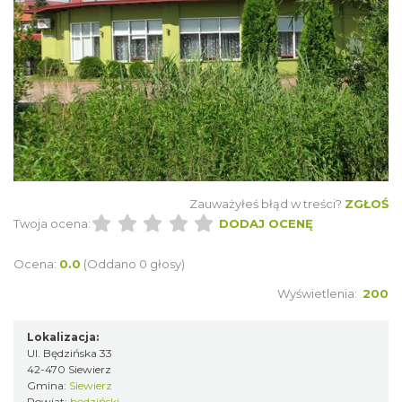
Zauważyłeś błąd w treści?
ZGŁOŚ
Twoja ocena:
DODAJ OCENĘ
Ocena:
0.0
(Oddano 0 głosy)
Wyświetlenia:
200
Lokalizacja:
Ul. Będzińska 33
42-470 Siewierz
Gmina:
Siewierz
Powiat:
będziński