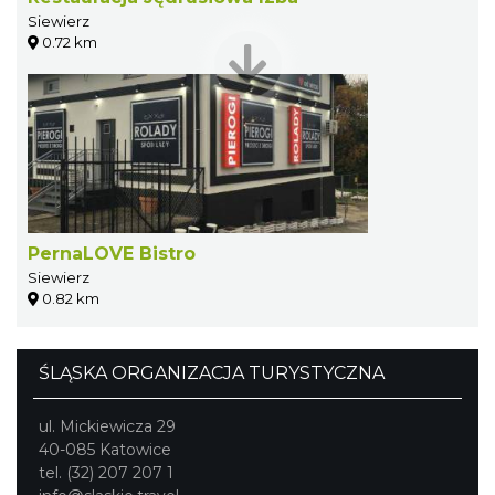
Siewierz
0.72 km
PernaLOVE Bistro
Siewierz
0.82 km
ŚLĄSKA ORGANIZACJA TURYSTYCZNA
ul. Mickiewicza 29
40-085 Katowice
tel. (32) 207 207 1