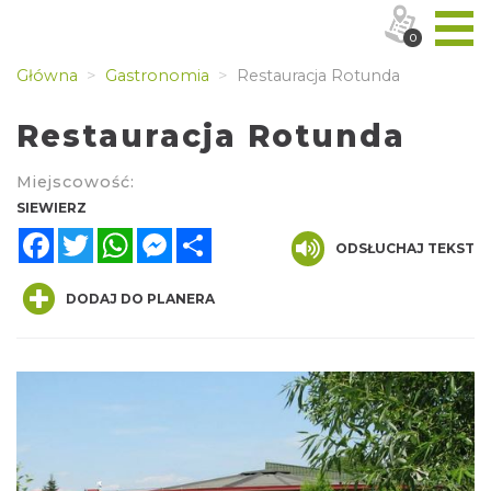
0
Główna
Gastronomia
Restauracja Rotunda
Restauracja Rotunda
Miejscowość:
SIEWIERZ
Facebook
Twitter
WhatsApp
Messenger
Share
ODSŁUCHAJ TEKST
DODAJ DO PLANERA