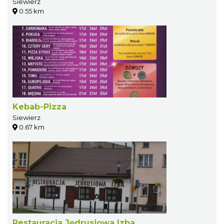
Siewierz
0.55 km
Kebab-Pizza
Siewierz
0.67 km
Restauracja Jędrusiowa Izba