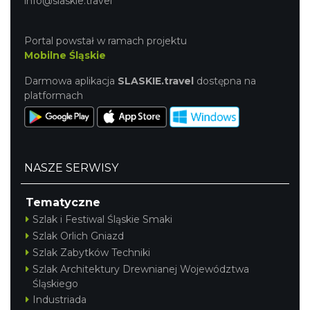
info@slaskie.travel
Portal powstał w ramach projektu
Mobilne Śląskie
Darmowa aplikacja
SLASKIE.travel
dostępna na
platformach
NASZE SERWISY
Tematyczne
Szlak i Festiwal Śląskie Smaki
Szlak Orlich Gniazd
Szlak Zabytków Techniki
Szlak Architektury Drewnianej Województwa
Śląskiego
Industriada