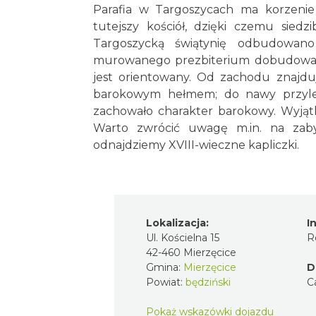
Parafia w Targoszycach ma korzenie 
tutejszy kościół, dzięki czemu siedzi
Targoszycką świątynię odbudowano
murowanego prezbiterium dobudowano 
jest orientowany. Od zachodu znajdu
barokowym hełmem; do nawy przyleg
zachowało charakter barokowy. Wyjątki
Warto zwrócić uwagę m.in. na zaby
odnajdziemy XVIII-wieczne kapliczki.
Lokalizacja:
I
Ul. Kościelna 15
R
42-460 Mierzęcice
Gmina:
Mierzęcice
D
Powiat:
będziński
C
Pokaż wskazówki dojazdu