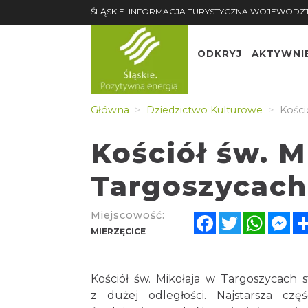
ŚLĄSKIE. INFORMACJA TURYSTYCZNA WOJEWÓDZ
ODKRYJ
AKTYWNI
Główna
Dziedzictwo Kulturowe
Kości
Kościół św. M
Targoszycach
Miejscowość:
Facebook
Twitter
Whats
Me
MIERZĘCICE
Kościół św. Mikołaja w Targoszycach 
z dużej odległości. Najstarsza cz