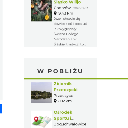
Śląsko Wilijo
pokazy prac
żniwnych i działania
Chorzów
2026-12-13
młynów.
19.43 km
Jeżeli chcecie się
dowiedzieć i poczuć
jak wyglądały
Święta Bożego
Narodzenia w
Śląskiej tradycji, to
zapraszamy Was do
chorzowskiego
skansenu na Śląsko
Wilijo.
W POBLIŻU
Zbiornik
Przeczycki
Przeczyce
2.82 km
pp
senger
Share
Ośrodek
Sportu i
Rekreacji „Biały
Boguchwałowice