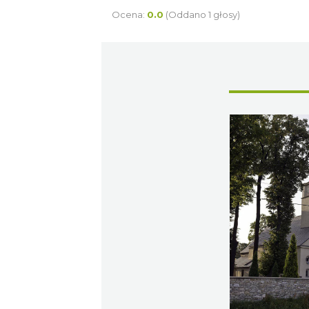
Ocena:
0.0
(Oddano 1 głosy)