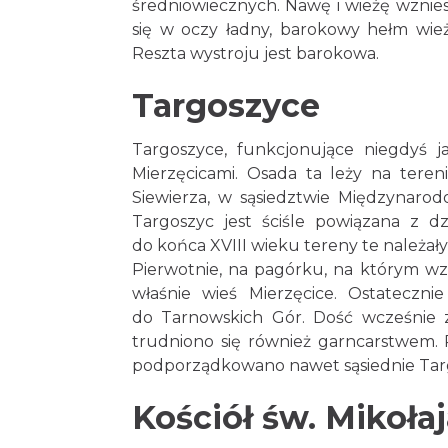
średniowiecznych. Nawę i wieżę wzniesi
się w oczy ładny, barokowy hełm wież
Reszta wystroju jest barokowa.
Targoszyce
Targoszyce, funkcjonujące niegdyś j
Mierzęcicami. Osada ta leży na tere
Siewierza, w sąsiedztwie Międzynaro
Targoszyc jest ściśle powiązana z d
do końca XVIII wieku tereny te należał
Pierwotnie, na pagórku, na którym wzno
właśnie wieś Mierzęcice. Ostateczni
do Tarnowskich Gór. Dość wcześnie z
trudniono się również garncarstwem. 
podporządkowano nawet sąsiednie Tar
Kościół św. Mikoła