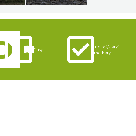
Pokaż/Ukryj
Trasy
markery