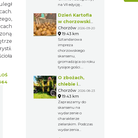
uległ
na VII edycję
Festiwalu
cach.
Dzień Kartofla
Miłośników Koni i
ego,
Muzyki "Z Kopyta".
w chorzowskim
ycach
skansenie
Chorzów
2026-09-20
czoną
19.43 km
Sztandarowa
ętrze
impreza
stii.
chorzowskiego
cioła
skansenu,
gromadząca co roku
tysiące gości.
Przybliżenie
ŁOŚ
O zbożach,
dawnych obrzędów
364
i zwyczajów na
chlebie i
Górnym Śląsku.
ziołach
Chorzów
2026-08-23
19.43 km
Zapraszamy do
skansenu na
wydarzenie o
charakterze
zielarskim. Podczas
wydarzenia
odbywają się