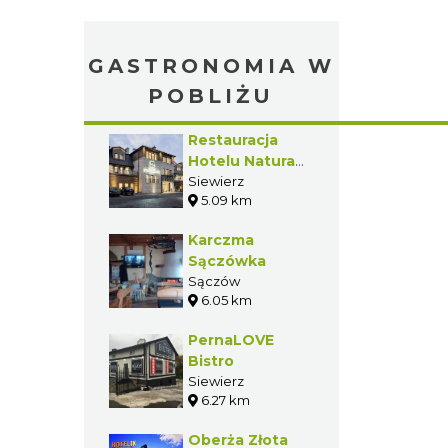
GASTRONOMIA W
POBLIŻU
Restauracja
Hotelu Natura
Residence
Siewierz
5.09 km
Karczma
Sączówka
Sączów
6.05 km
PernaLOVE
Bistro
Siewierz
6.27 km
Oberża Złota