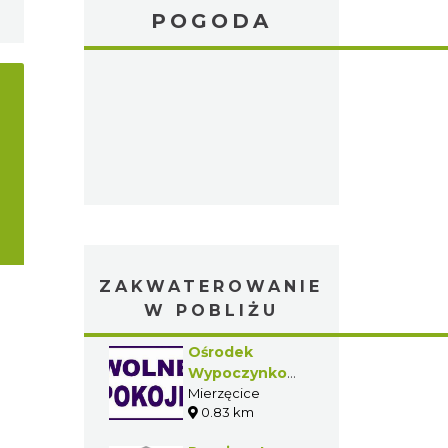
POGODA
ZAKWATEROWANIE
W POBLIŻU
Ośrodek
Wypoczynkowy
BIAŁY DOM
Mierzęcice
0.83 km