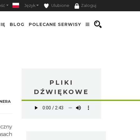
ość
Język
Ulubione
Zaloguj
IĘ
BLOG
POLECANE SERWISY
PLIKI
DŹWIĘKOWE
NERA
oczny
asach