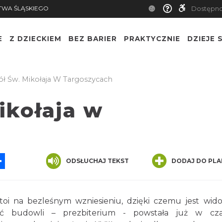
TWA ŚLĄSKIEGO
Dostępn
E
Z DZIECKIEM
BEZ BARIER
PRAKTYCZNIE
DZIEJE S
ół Św. Mikołaja W Targoszycach
ikołaja w
App
ssenger
Share
ODSŁUCHAJ TEKST
DODAJ DO PLA
stoi na bezleśnym wzniesieniu, dzięki czemu jest wid
ęść budowli – prezbiterium - powstała już w cz