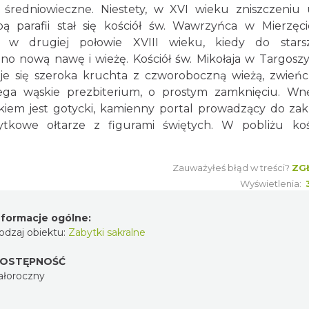
średniowieczne. Niestety, w XVI wieku zniszczeniu 
bą parafii stał się kościół św. Wawrzyńca w Mierzęci
 w drugiej połowie XVIII wieku, kiedy do starsz
nową nawę i wieżę. Kościół św. Mikołaja w Targosz
je się szeroka kruchta z czworoboczną wieżą, zwień
a wąskie prezbiterium, o prostym zamknięciu. Wn
em jest gotycki, kamienny portal prowadzący do zakry
tkowe ołtarze z figurami świętych. W pobliżu koś
Zauważyłeś błąd w treści?
ZG
Wyświetlenia:
nformacje ogólne:
odzaj obiektu:
Zabytki sakralne
OSTĘPNOŚĆ
ałoroczny