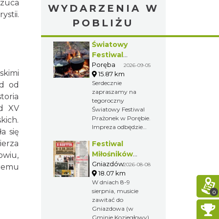
rzuca
WYDARZENIA W
stii.
POBLIŻU
Światowy
Festiwal
Prażonek w
Poręba
2026-09-05
skimi
15.87 km
Porębie
Serdecznie
ód od
zapraszamy na
toria
tegoroczny
Od XV
Światowy Festiwal
Prażonek w Porębie.
kich.
Impreza odbędzie
a się
się 5 września
ierza
Festiwal
2026r.
Miłośników
owiu,
Koni i Muzyki "Z
Gniazdów
2026-08-08
óremu
18.07 km
Kopyta"
W dniach 8-9
sierpnia, musicie
0
zawitać do
Gniazdowa (w
Gminie Koziegłowy)