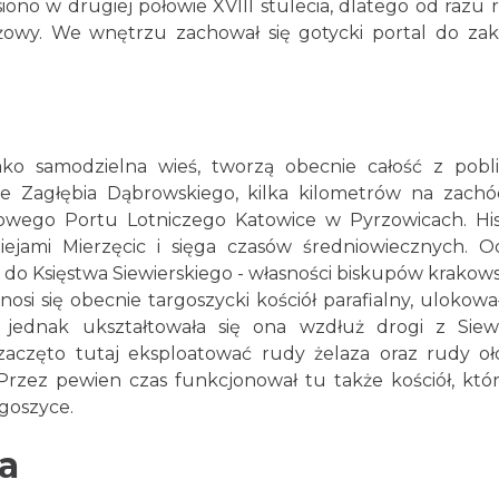
ono w drugiej połowie XVIII stulecia, dlatego od razu 
owy. We wnętrzu zachował się gotycki portal do zakry
ako samodzielna wieś, tworzą obecnie całość z pobli
nie Zagłębia Dąbrowskiego, kilka kilometrów na zach
dowego Portu Lotniczego Katowice w Pyrzowicach. His
ziejami Mierzęcic i sięga czasów średniowiecznych. 
y do Księstwa Siewierskiego - własności biskupów krakows
si się obecnie targoszycki kościół parafialny, ulokował
e jednak ukształtowała się ona wzdłuż drogi z Siew
aczęto tutaj eksploatować rudy żelaza oraz rudy oł
Przez pewien czas funkcjonował tu także kościół, kt
goszyce.
ja