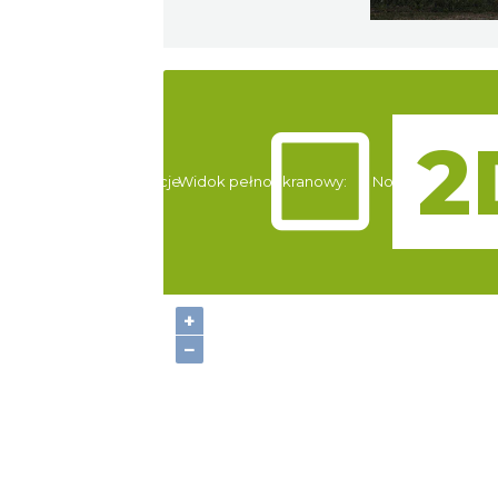
Atrakcje
Widok pełnoekranowy:
Noclegi
+
−