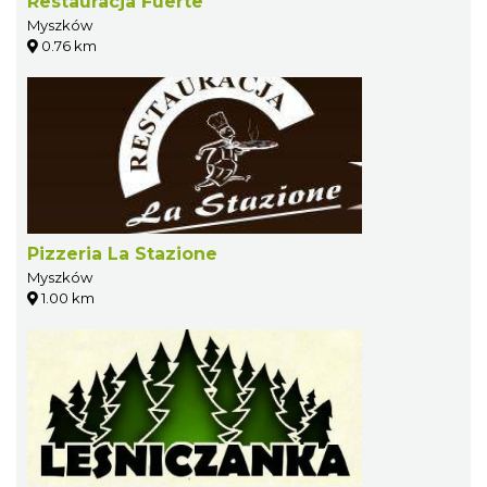
Restauracja Fuerte
Myszków
0.76 km
Pizzeria La Stazione
Myszków
1.00 km