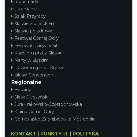
Industriada
Juromania
Szlak Przyrody
Śląskie z dzieckiem
Śląskie po zdrowie
Festiwal Górnej Odry
Festiwal DziewięćSił
Kajakiem przez Śląskie
Narty w Śląskim
Rowerem przez Śląskie
Silesia Convention
Regionalne
Beskidy
Śląsk Cieszyński
Jura Krakowsko-Częstochowska
Kraina Górnej Odry
Górnośląsko-Zagłębiowska Metropolia
KONTAKT
|
PUNKTY IT
|
POLITYKA