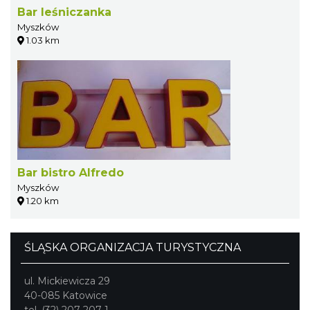
Bar leśniczanka
Myszków
1.03 km
Bar bistro Alfredo
Myszków
1.20 km
ŚLĄSKA ORGANIZACJA TURYSTYCZNA
ul. Mickiewicza 29
40-085 Katowice
tel. (32) 207 207 1