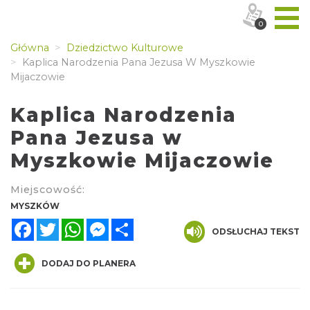
0
Główna
Dziedzictwo Kulturowe
Kaplica Narodzenia Pana Jezusa W Myszkowie
Mijaczowie
Kaplica Narodzenia
Pana Jezusa w
Myszkowie Mijaczowie
Miejscowość:
MYSZKÓW
Facebook
Twitter
WhatsApp
Messenger
Share
ODSŁUCHAJ TEKST
DODAJ DO PLANERA