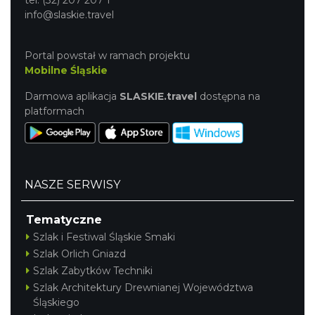
info@slaskie.travel
Portal powstał w ramach projektu
Mobilne Śląskie
Darmowa aplikacja
SLASKIE.travel
dostępna na
platformach
NASZE SERWISY
Tematyczne
Szlak i Festiwal Śląskie Smaki
Szlak Orlich Gniazd
Szlak Zabytków Techniki
Szlak Architektury Drewnianej Województwa
Śląskiego