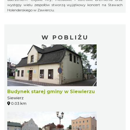
występy wielu zespołów stworzą wyjątkowy koncert na Stawach
Holenderskiego w Zawierciu.
W POBLIŻU
Budynek starej gminy w Siewierzu
Siewierz
0.03 km