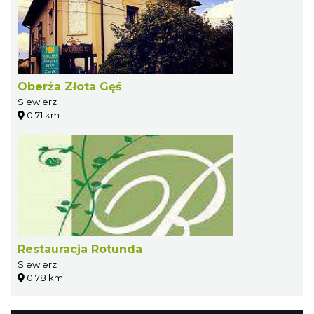
Oberża Złota Gęś
Siewierz
0.71 km
Restauracja Rotunda
Siewierz
0.78 km