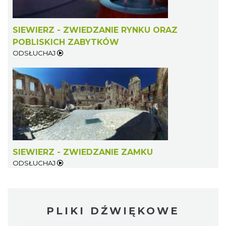
SIEWIERZ - ZWIEDZANIE RYNKU ORAZ
POBLISKICH ZABYTKÓW
ODSŁUCHAJ
SIEWIERZ - ZWIEDZANIE ZAMKU
ODSŁUCHAJ
PLIKI DŹWIĘKOWE