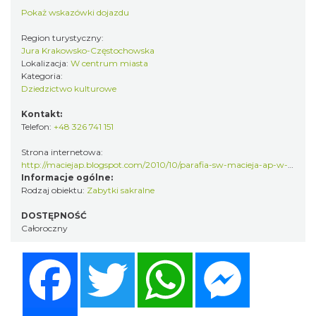
Pokaż wskazówki dojazdu
Region turystyczny:
Jura Krakowsko-Częstochowska
Lokalizacja:
W centrum miasta
Kategoria:
Dziedzictwo kulturowe
Kontakt:
Telefon:
+48 326 741 151
Strona internetowa:
http://maciejap.blogspot.com/2010/10/parafia-sw-macieja-ap-w-siewierzu.html
Informacje ogólne:
Rodzaj obiektu:
Zabytki sakralne
DOSTĘPNOŚĆ
Całoroczny
Facebook
Twitter
WhatsApp
Messenger
Share