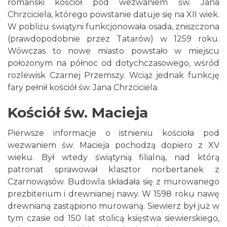
romański kościół pod wezwaniem św. Jana
Chrzciciela, którego powstanie datuje się na XII wiek.
W pobliżu świątyni funkcjonowała osada, zniszczona
(prawdopodobnie przez Tatarów) w 1259 roku.
Wówczas to nowe miasto powstało w miejscu
położonym na północ od dotychczasowego, wśród
rozlewisk Czarnej Przemszy. Wciąż jednak funkcję
fary pełnił kościół św. Jana Chrzciciela.
Kościół św. Macieja
Pierwsze informacje o istnieniu kościoła pod
wezwaniem św. Macieja pochodzą dopiero z XV
wieku. Był wtedy świątynią filialną, nad którą
patronat sprawował klasztor norbertanek z
Czarnowąsów. Budowla składała się z murowanego
prezbiterium i drewnianej nawy. W 1598 roku nawę
drewnianą zastąpiono murowaną. Siewierz był już w
tym czasie od 150 lat stolicą księstwa siewierskiego,