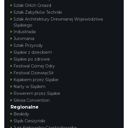
Szlak Orlich Gniazd
Szlak Zabytków Techniki
Szlak Architektury Drewnianej Województwa
Śląskiego
Industriada
Juromania
Szlak Przyrody
Śląskie z dzieckiem
Śląskie po zdrowie
Festiwal Górnej Odry
Festiwal DziewięćSił
Kajakiem przez Śląskie
Narty w Śląskim
Rowerem przez Śląskie
Silesia Convention
Regionalne
Beskidy
Śląsk Cieszyński
Jura Krakowsko-Częstochowska