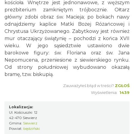
kościoła. Wnętrze jest jednonawowe, z węższym
prezbiterium zamkniętym trójbocznie. Ołtarz
główny zdobi obraz św. Macieja; po bokach nawy
odnajdziemy kaplice Matki Bożej Różańcowej i
Chrystusa Ukrzyżowanego. Zabytkowy jest również
mur otaczający świątynię – pochodzi z końca XVII
wieku. W jego sąsiedztwie ustawiono dwie
barokowe figury: św. Floriana oraz św. Jana
Nepomucena, przeniesione z siewierskiego rynku.
Od strony południowej wybudowano okazałą
bramę, tzw. biskupią.
Zauważyłeś błąd w treści?
ZGŁOŚ
Wyświetlenia:
1439
Lokalizacja:
Ul. Kościuszki 12
42-470 Siewierz
Gmina:
Siewierz
Powiat:
będziński