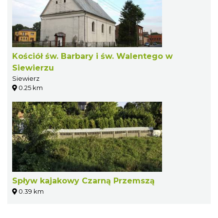
Kościół św. Barbary i św. Walentego w
Siewierzu
Siewierz
0.25 km
Spływ kajakowy Czarną Przemszą
0.39 km