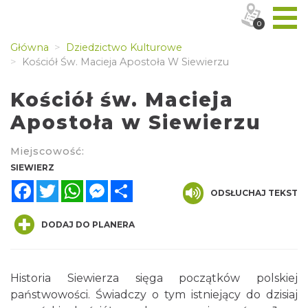
0
Główna
Dziedzictwo Kulturowe
Kościół Św. Macieja Apostoła W Siewierzu
Kościół św. Macieja
Apostoła w Siewierzu
Miejscowość:
SIEWIERZ
Facebook
Twitter
WhatsApp
Messenger
Share
ODSŁUCHAJ TEKST
DODAJ DO PLANERA
Historia Siewierza sięga początków polskiej
państwowości. Świadczy o tym istniejący do dzisiaj