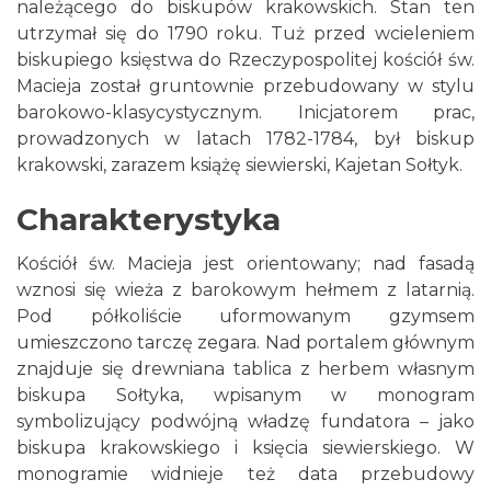
należącego do biskupów krakowskich. Stan ten
utrzymał się do 1790 roku. Tuż przed wcieleniem
biskupiego księstwa do Rzeczypospolitej kościół św.
Macieja został gruntownie przebudowany w stylu
barokowo-klasycystycznym. Inicjatorem prac,
prowadzonych w latach 1782-1784, był biskup
krakowski, zarazem książę siewierski, Kajetan Sołtyk.
Charakterystyka
Kościół św. Macieja jest orientowany; nad fasadą
wznosi się wieża z barokowym hełmem z latarnią.
Pod półkoliście uformowanym gzymsem
umieszczono tarczę zegara. Nad portalem głównym
znajduje się drewniana tablica z herbem własnym
biskupa Sołtyka, wpisanym w monogram
symbolizujący podwójną władzę fundatora – jako
biskupa krakowskiego i księcia siewierskiego. W
monogramie widnieje też data przebudowy