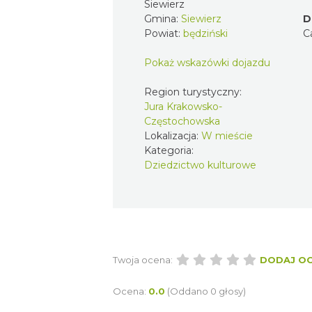
Siewierz
Gmina:
Siewierz
D
Powiat:
będziński
C
Pokaż wskazówki dojazdu
Region turystyczny:
Jura Krakowsko-
Częstochowska
Lokalizacja:
W mieście
Kategoria:
Dziedzictwo kulturowe
Twoja ocena:
DODAJ O
Ocena:
0.0
(Oddano 0 głosy)