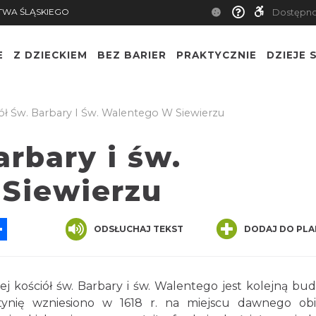
TWA ŚLĄSKIEGO
Dostępn
E
Z DZIECKIEM
BEZ BARIER
PRAKTYCZNIE
DZIEJE S
ół Św. Barbary I Św. Walentego W Siewierzu
arbary i św.
Siewierzu
App
ssenger
Share
ODSŁUCHAJ TEKST
DODAJ DO PLA
ej kościół św. Barbary i św. Walentego jest kolejną bu
ynię wzniesiono w 1618 r. na miejscu dawnego ob