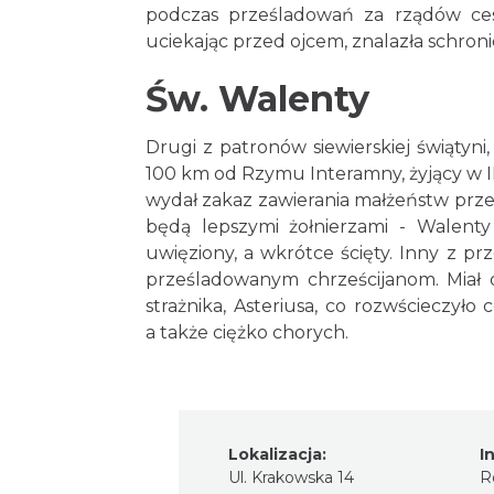
podczas prześladowań za rządów ces
uciekając przed ojcem, znalazła schronie
Św. Walenty
Drugi z patronów siewierskiej świątyni,
100 km od Rzymu Interamny, żyjący w II
wydał zakaz zawierania małżeństw prze
będą lepszymi żołnierzami - Walent
uwięziony, a wkrótce ścięty. Inny z 
prześladowanym chrześcijanom. Miał 
strażnika, Asteriusa, co rozwścieczyło
a także ciężko chorych.
Lokalizacja:
I
Ul. Krakowska 14
R