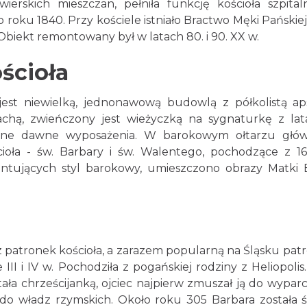
erskich mieszczan, pełniła funkcję kościoła szpital
o roku 1840. Przy kościele istniało Bractwo Męki Pańskiej
 Obiekt remontowany był w latach 80. i 90. XX w.
ścioła
jest niewielką, jednonawową budowlą z półkolistą ap
hą, zwieńczony jest wieżyczką na sygnaturkę z lata
wane dawne wyposażenia. W barokowym ołtarzu głó
ioła - św. Barbary i św. Walentego, pochodzące z 16
ntujących styl barokowy, umieszczono obrazy Matki 
z patronek kościoła, a zarazem popularną na Śląsku pat
III i IV w. Pochodziła z pogańskiej rodziny z Heliopolis
ała chrześcijanką, ojciec najpierw zmuszał ją do wyparci
s do władz rzymskich. Około roku 305 Barbara została ś