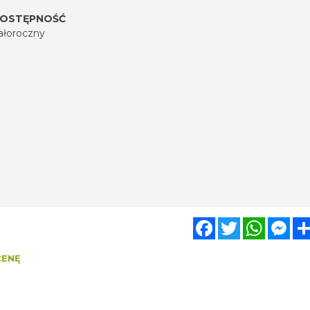
OSTĘPNOŚĆ
ałoroczny
Facebook
Twitter
WhatsA
Mes
CENĘ