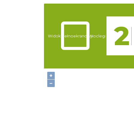
Atrakcje
Widok pełnoekranowy:
Noclegi
+
−