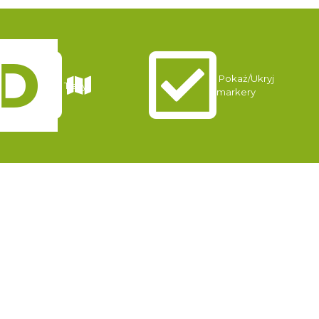
Pokaż/Ukryj
Trasy
markery