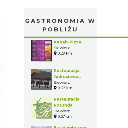
GASTRONOMIA W
POBLIŻU
Kebab-Pizza
Siewierz
0.29 km
Restauracja
Jędrusiowa
Izba
Siewierz
0.33 km
Restauracja
Rotunda
Siewierz
0.57 km
Bar Hamburger