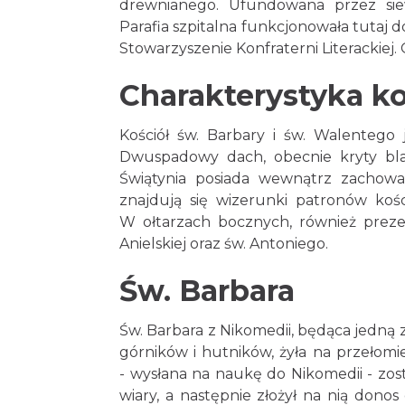
drewnianego. Ufundowana przez siewi
Parafia szpitalna funkcjonowała tutaj d
Stowarzyszenie Konfraterni Literackiej.
Charakterystyka ko
Kościół św. Barbary i św. Walentego 
Dwuspadowy dach, obecnie kryty blac
Świątynia posiada wewnątrz zacho
znajdują się wizerunki patronów kośc
W ołtarzach bocznych, również preze
Anielskiej oraz św. Antoniego.
Św. Barbara
Św. Barbara z Nikomedii, będąca jedną 
górników i hutników, żyła na przełomie 
- wysłana na naukę do Nikomedii - zost
wiary, a następnie złożył na nią dono