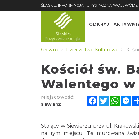
ŚLĄSKIE. INFORMACJA TURYSTYCZNA WOJEWÓDZ
ODKRYJ
AKTYWNI
Główna
Dziedzictwo Kulturowe
Kości
Kościół św. B
Walentego w 
Miejscowość:
Facebook
Twitter
Whats
Me
SIEWIERZ
Stojący w Siewierzu przy ul. Krakowski
na tym miejscu. Tę murowaną świąt