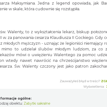
arza Maksymiana. Jedna z legend opowiada, jak Ba
nie w skale, która cudownie się rozstąpiła.
 św. Walenty, to z wykształcenia lekarz, biskup położone
I w. za panowania cesarza Klaudiusza II Gockiego. Gdy c
z młodych mężczyzn - uznając że legioniści niemający r
y mimo to udzielał ślubów młodym ludziom, za co z
przekazów mówi o uwięzieniu Walentego za pomoc udzi
on wtedy nawet nawrócić na chrześcijaństwo więzie
 cesarza. Św. Walenty czczony jest jako patron zakocha
Zauważyłeś błąd w treści?
ZG
Wyświetlenia:
nformacje ogólne:
odzaj obiektu:
Zabytki sakralne