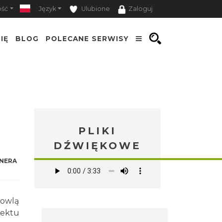
ość
Język
Ulubione
Zaloguj
IĘ
BLOG
POLECANE SERWISY
PLIKI
DŹWIĘKOWE
NERA
dowlą
iektu