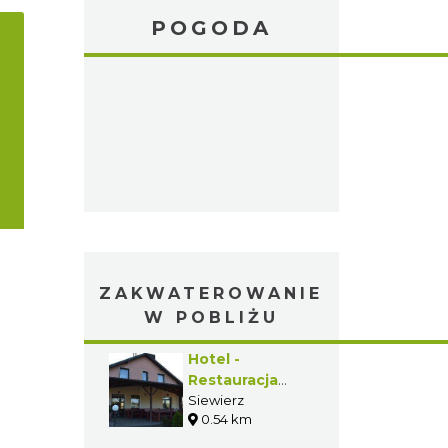
POGODA
ZAKWATEROWANIE
W POBLIŻU
Hotel -
Restauracja
Albatros
Siewierz
0.54 km