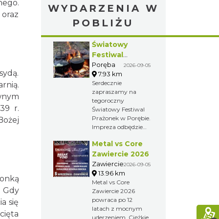
nego.
WYDARZENIA W
 oraz
POBLIŻU
Światowy
Festiwal
Prażonek w
Poręba
2026-09-05
sydą.
7.93 km
Porębie
Serdecznie
rnią.
zapraszamy na
wnym
tegoroczny
39 r.
Światowy Festiwal
Prażonek w Porębie.
Bożej
Impreza odbędzie
się 5 września
Metal vs Core
2026r.
Zawiercie 2026
Zawiercie
2026-09-05
13.96 km
ronką
Metal vs Core
. Gdy
Zawiercie 2026
powraca po 12
a się
latach z mocnym
cięta
uderzeniem. Ciężkie