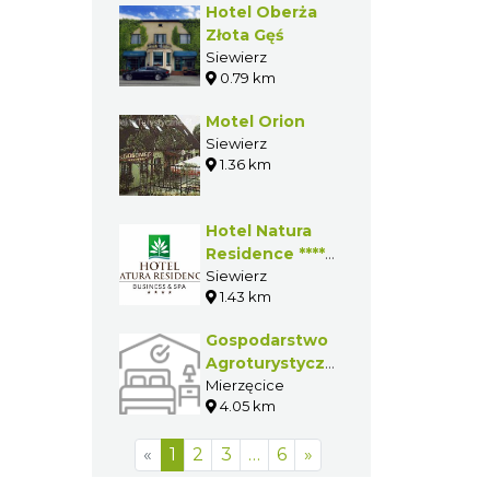
Hotel Oberża
Złota Gęś
Siewierz
0.79 km
Motel Orion
Siewierz
1.36 km
Hotel Natura
Residence ****
Business & SPA
Siewierz
1.43 km
Gospodarstwo
Agroturystyczne
Beata Latos
Mierzęcice
4.05 km
«
1
2
3
…
6
»