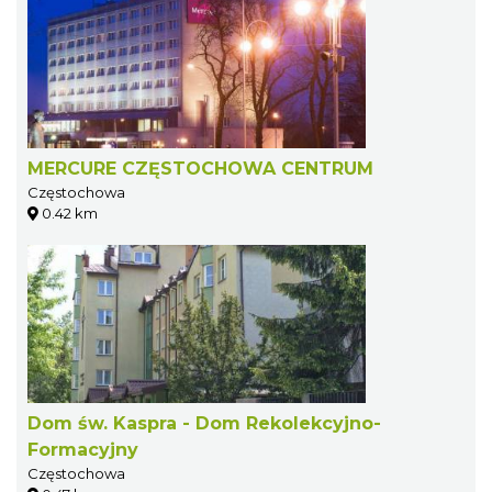
MERCURE CZĘSTOCHOWA CENTRUM
Częstochowa
0.42 km
Dom św. Kaspra - Dom Rekolekcyjno-
Formacyjny
Częstochowa