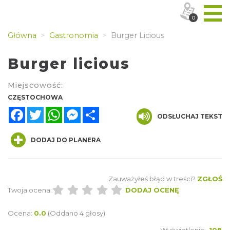
0
Główna
Gastronomia
Burger Licious
Burger licious
Miejscowość:
CZĘSTOCHOWA
Facebook
Twitter
WhatsApp
Messenger
Share
ODSŁUCHAJ TEKST
DODAJ DO PLANERA
Zauważyłeś błąd w treści?
ZGŁOŚ
Twoja ocena:
DODAJ OCENĘ
Ocena:
0.0
(Oddano 4 głosy)