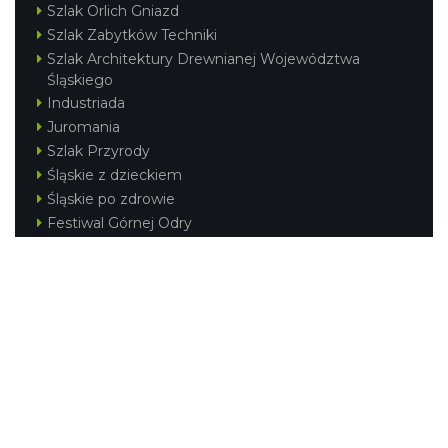
Szlak Orlich Gniazd
Szlak Zabytków Techniki
Szlak Architektury Drewnianej Województwa
Śląskiego
Industriada
Juromania
Szlak Przyrody
Śląskie z dzieckiem
Śląskie po zdrowie
Festiwal Górnej Odry
Festiwal DziewięćSił
Kajakiem przez Śląskie
Narty w Śląskim
Rowerem przez Śląskie
Silesia Convention
Regionalne
Beskidy
Śląsk Cieszyński
Jura Krakowsko-Częstochowska