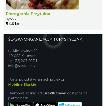
Pierogarnia Przytulna
Rybnik
0.15 km
ŚLĄSKA ORGANIZACJA TURYSTYCZNA
ul. Mickiewicza 29
40-085 Katowice
tel. (32) 207 207 1
info@slaskie.travel
Portal powstał w ramach projektu
Mobilne Śląskie
Darmowa aplikacja
SLASKIE.travel
dostępna na
platformach