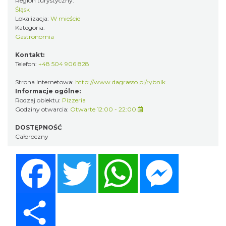
Region turystyczny:
Śląsk
Lokalizacja:
W mieście
Kategoria:
Gastronomia
Kontakt:
Telefon:
+48 504 906 828
Strona internetowa:
http://www.dagrasso.pl/rybnik
Informacje ogólne:
Rodzaj obiektu:
Pizzeria
Godziny otwarcia:
Otwarte 12:00 - 22:00
DOSTĘPNOŚĆ
Całoroczny
Facebook
Twitter
WhatsApp
Messenger
Share