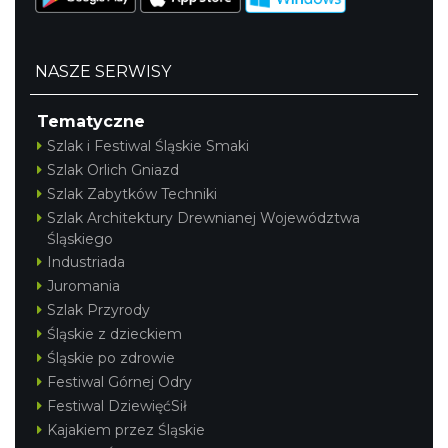
NASZE SERWISY
Tematyczne
Szlak i Festiwal Śląskie Smaki
Szlak Orlich Gniazd
Szlak Zabytków Techniki
Szlak Architektury Drewnianej Województwa
Śląskiego
Industriada
Juromania
Szlak Przyrody
Śląskie z dzieckiem
Śląskie po zdrowie
Festiwal Górnej Odry
Festiwal DziewięćSił
Kajakiem przez Śląskie