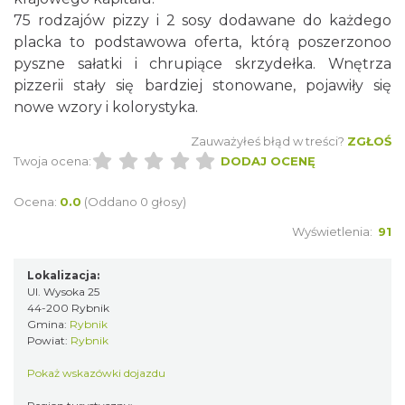
75 rodzajów pizzy i 2 sosy dodawane do każdego
placka to podstawowa oferta, którą poszerzonoo
pyszne sałatki i chrupiące skrzydełka. Wnętrza
pizzerii stały się bardziej stonowane, pojawiły się
nowe wzory i kolorystyka.
Zauważyłeś błąd w treści?
ZGŁOŚ
Twoja ocena:
DODAJ OCENĘ
Ocena:
0.0
(Oddano 0 głosy)
Wyświetlenia:
91
Lokalizacja:
Ul. Wysoka 25
44-200 Rybnik
Gmina:
Rybnik
Powiat:
Rybnik
Pokaż wskazówki dojazdu