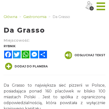
0
Główna
Gastronomia
Da Grasso
Da Grasso
Miejscowość:
RYBNIK
Facebook
Twitter
WhatsApp
Messenger
Share
ODSŁUCHAJ TEKST
DODAJ DO PLANERA
Da Grasso to największa sieć pizzerii w Polsce,
posiadająca ponad 160 placówek w blisko 100
miastach Polski . Jest to spółka z ograniczoną
odpowiedzialnością, która powstała z wyłącznie
krajowego kapitału.