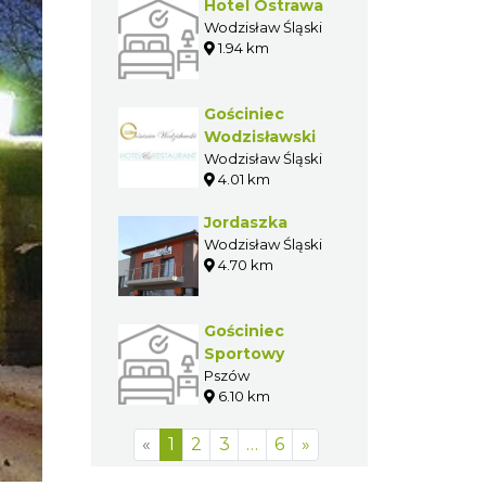
Hotel Ostrawa
Wodzisław Śląski
1.94 km
Gościniec
Wodzisławski
Wodzisław Śląski
4.01 km
Jordaszka
Wodzisław Śląski
4.70 km
Gościniec
Sportowy
Pszów
6.10 km
«
1
2
3
…
6
»