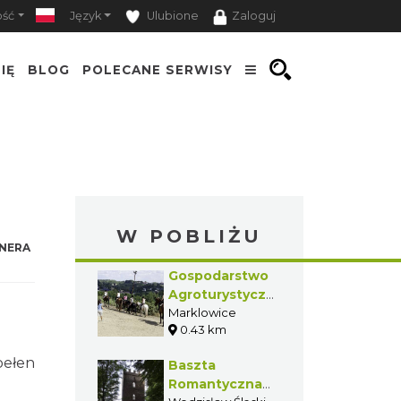
ość
Język
Ulubione
Zaloguj
IĘ
BLOG
POLECANE SERWISY
W POBLIŻU
NERA
Gospodarstwo
Agroturystyczne
„Stajnia na
Marklowice
0.43 km
Górce” w
Marklowicach
pełen
Baszta
Romantyczna