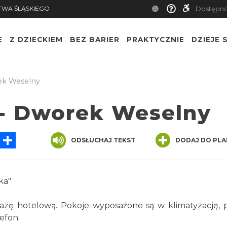
TWA ŚLĄSKIEGO
Dostępn
E
Z DZIECKIEM
BEZ BARIER
PRAKTYCZNIE
DZIEJE S
ek Weselny
- Dworek Weselny
tsApp
Messenger
Share
ODSŁUCHAJ TEKST
DODAJ DO PLA
ka"
ę hotelową. Pokoje wyposażone są w klimatyzację, 
lefon.