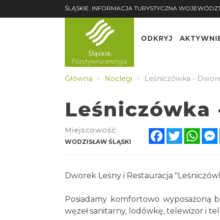
ŚLĄSKIE. INFORMACJA TURYSTYCZNA WOJEWÓDZ
ODKRYJ
AKTYWNI
Główna
Noclegi
Leśniczówka - Dwor
Leśniczówka 
Miejscowość:
Facebook
Twitter
Wha
WODZISŁAW ŚLĄSKI
Dworek Leśny i Restauracja "Leśniczów
Posiadamy komfortowo wyposażoną baz
węzeł sanitarny, lodówkę, telewizor i te