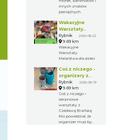
monet, banknotów i
gry na flecie
innych znaków
indiańskim –
pieniężnych.
intuicyjny, spokojny
i dostępny dla
Wakacyjne
każdego, nawet bez
Warsztaty
doświadczenia
Malarskie
Rybnik
2026-08-22
muzycznego.
9.69 km
"Rybnik -
Wakacyjne
miasto zieleni"
Warsztaty
Malarstwa dla dzieci
Coś z niczego -
organizery z
tektury, z
Rybnik
2026-08-19
9.69 km
makramy...
Coś z niczego –
sierpniowe
warsztaty z
Czesławą Brańską
Kto powiedział, że
organizer musi być
nudny?
Zapraszamy na
kolejne spotkanie z