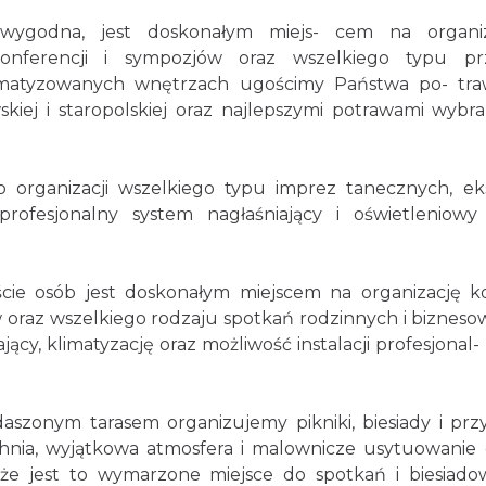
 wygodna, jest doskonałym miejs- cem na organiz
onferencji i sympozjów oraz wszelkiego typu pr
limatyzowanych wnętrzach ugościmy Państwa po- tr
kiej i staropolskiej oraz najlepszymi potrawami wybr
 organizacji wszelkiego typu imprez tanecznych, ek
rofesjonalny system nagłaśniający i oświetleniowy
cie osób jest doskonałym miejscem na organizację k
w oraz wszelkiego rodzaju spotkań rodzinnych i bizneso
ący, klimatyzację oraz możliwość instalacji profesjonal-
zonym tarasem organizujemy pikniki, biesiady i przy
nia, wyjątkowa atmosfera i malownicze usytuowanie g
że jest to wymarzone miejsce do spotkań i biesiado