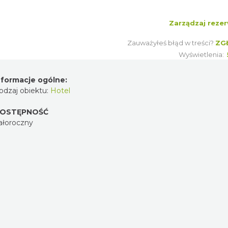
Zarządzaj rezer
Zauważyłeś błąd w treści?
ZG
Wyświetlenia:
nformacje ogólne:
odzaj obiektu:
Hotel
OSTĘPNOŚĆ
ałoroczny