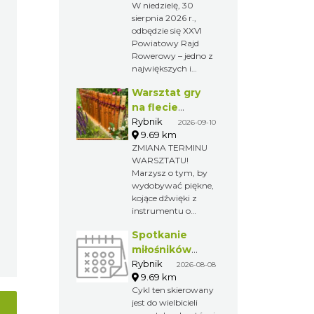
W niedzielę, 30
sierpnia 2026 r.,
odbędzie się XXVI
Powiatowy Rajd
Rowerowy – jedno z
największych i
najchętniej
Warsztat gry
wybieranych
wydarzeń
na flecie
rekreacyjnych w
indiańskim –
Rybnik
2026-09-10
regionie. Tegoroczna
9.69 km
pierwsze kroki
edycja rozpocznie
ZMIANA TERMINU
w świecie
się w Wodzisławiu
WARSZTATU!
melodii
Śląskim, a zakończy
Marzysz o tym, by
w Gminie Gorzyce,
wydobywać piękne,
gdzie na
kojące dźwięki z
uczestników czekać
instrumentu o
będzie Piknik
niezwykłym
Rowerowy z
Spotkanie
brzmieniu? A może
licznymi atrakcjami.
po prostu chcesz
miłośników
spróbować czegoś
numizmatów
Rybnik
2026-08-08
nowego i
9.69 km
odprężającego?
Cykl ten skierowany
Zapraszamy na
jest do wielbicieli
wyjątkowy warsztat