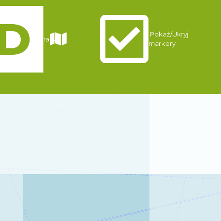
Pokaż/Ukryj
Trasy
markery