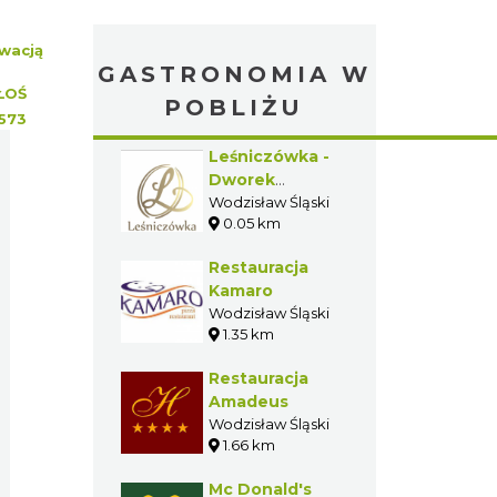
wacją
GASTRONOMIA W
ŁOŚ
POBLIŻU
573
Leśniczówka -
Dworek
Weselny
Wodzisław Śląski
0.05 km
Restauracja
Kamaro
Wodzisław Śląski
1.35 km
Restauracja
Amadeus
Wodzisław Śląski
1.66 km
Mc Donald's