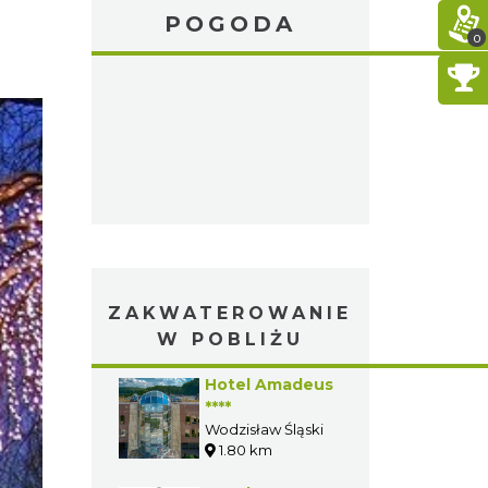
POGODA
0
ZAKWATEROWANIE
W POBLIŻU
Hotel Amadeus
****
Wodzisław Śląski
1.80 km