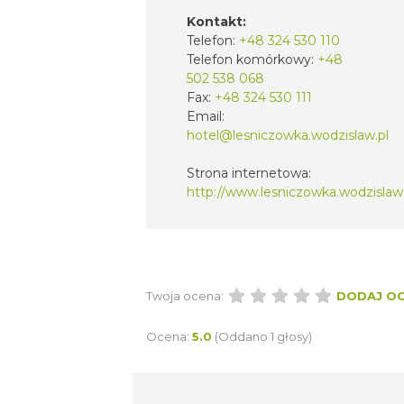
Kontakt:
Telefon:
+48 324 530 110
Telefon komórkowy:
+48
502 538 068
Fax:
+48 324 530 111
Email:
hotel@lesniczowka.wodzislaw.pl
Strona internetowa:
http://www.lesniczowka.wodzislaw.
Twoja ocena:
DODAJ O
Ocena:
5.0
(Oddano 1 głosy)