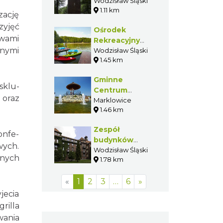
w Wodzisławiu
Wodzisław Śląski
1.11 km
Śląskim
ację
zyjęć
Ośrodek
awami
Rekreacyjny
anymi
Balaton
Wodzisław Śląski
1.45 km
Gminne
sklu-
Centrum
 oraz
Rekreacji w
Marklowice
1.46 km
Marklowicach
Zespół
onfe-
budynków
wych.
sanatoryjnych
Wodzisław Śląski
 nych
1.78 km
w Wodzisławiu
Wilchwach
«
1
2
3
…
6
»
jecia
rilla
wania