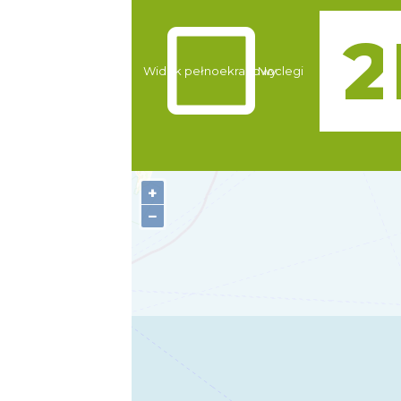
Atrakcje
Widok pełnoekranowy:
Noclegi
+
−