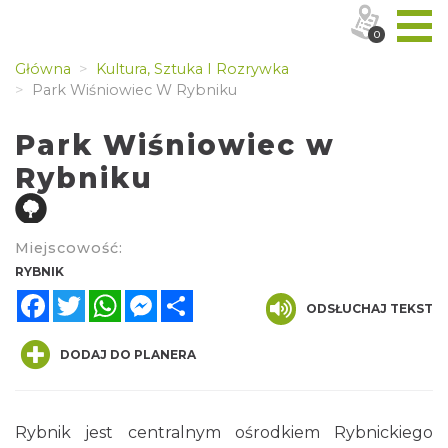
0
Główna
Kultura, Sztuka I Rozrywka
Park Wiśniowiec W Rybniku
Park Wiśniowiec w
Rybniku
Miejscowość:
RYBNIK
Facebook
Twitter
WhatsApp
Messenger
Share
ODSŁUCHAJ TEKST
DODAJ DO PLANERA
Rybnik jest centralnym ośrodkiem Rybnickiego