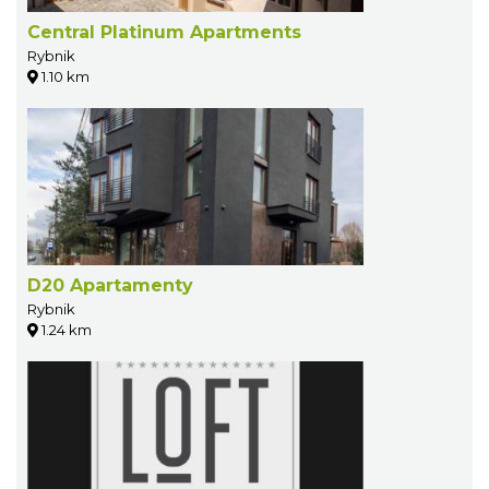
Central Platinum Apartments
Rybnik
1.10 km
D20 Apartamenty
Rybnik
1.24 km