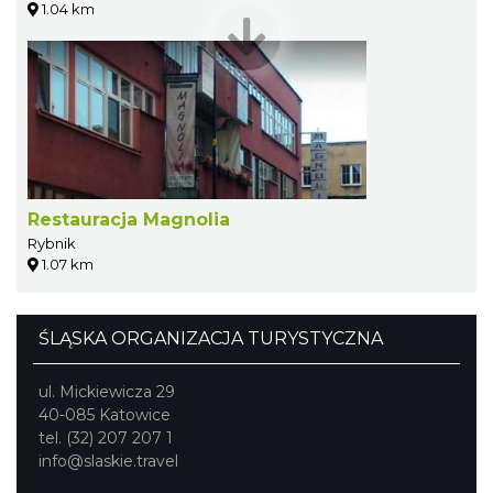
1.04 km
Restauracja Magnolia
Rybnik
1.07 km
ŚLĄSKA ORGANIZACJA TURYSTYCZNA
ul. Mickiewicza 29
40-085 Katowice
tel. (32) 207 207 1
info@slaskie.travel