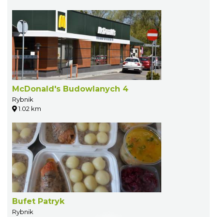
McDonald's Budowlanych 4
Rybnik
1.02 km
Bufet Patryk
Rybnik