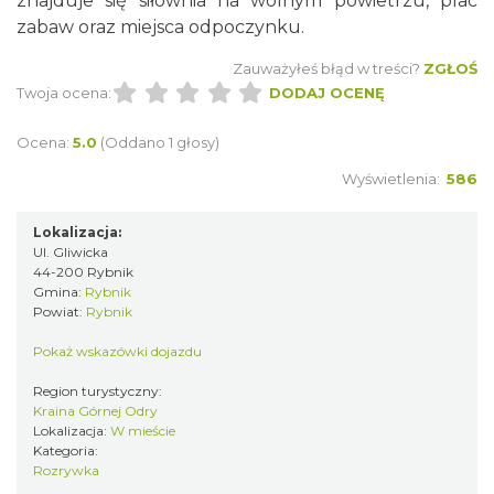
znajduje się siłownia na wolnym powietrzu, plac
zabaw oraz miejsca odpoczynku.
Zauważyłeś błąd w treści?
ZGŁOŚ
Twoja ocena:
DODAJ OCENĘ
Ocena:
5.0
(Oddano 1 głosy)
Wyświetlenia:
586
Lokalizacja:
Ul. Gliwicka
44-200 Rybnik
Gmina:
Rybnik
Powiat:
Rybnik
Pokaż wskazówki dojazdu
Region turystyczny:
Kraina Górnej Odry
Lokalizacja:
W mieście
Kategoria:
Rozrywka