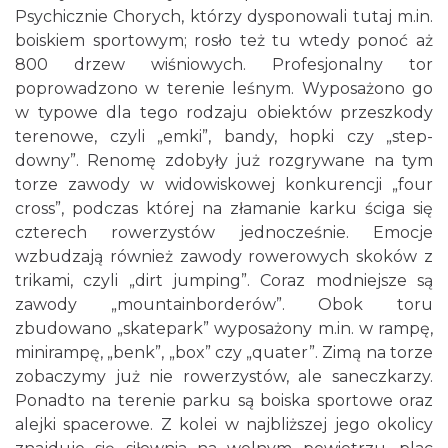
Psychicznie Chorych, którzy dysponowali tutaj m.in.
boiskiem sportowym; rosło też tu wtedy ponoć aż
800 drzew wiśniowych. Profesjonalny tor
poprowadzono w terenie leśnym. Wyposażono go
w typowe dla tego rodzaju obiektów przeszkody
terenowe, czyli „emki”, bandy, hopki czy „step-
downy”. Renomę zdobyły już rozgrywane na tym
torze zawody w widowiskowej konkurencji „four
cross”, podczas której na złamanie karku ściga się
czterech rowerzystów jednocześnie. Emocje
wzbudzają również zawody rowerowych skoków z
trikami, czyli „dirt jumping”. Coraz modniejsze są
zawody „mountainborderów”. Obok toru
zbudowano „skatepark” wyposażony m.in. w rampę,
minirampę, „benk”, „box” czy „quater”. Zimą na torze
zobaczymy już nie rowerzystów, ale saneczkarzy.
Ponadto na terenie parku są boiska sportowe oraz
alejki spacerowe. Z kolei w najbliższej jego okolicy