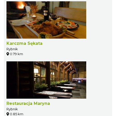
Karczma Sękata
Rybnik
0.79 km
Restauracja Maryna
Rybnik
0.85 km